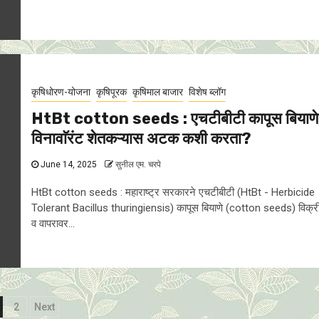
कृषिधोरण-योजना
कृषिपूरक
कृषिमाल बाजार
विशेष ब्लॉग
HtBt cotton seeds : एचटीबीटी कापूस बियाणे
विनावाॅरंट शेतकऱ्यास अटक कशी करता?
June 14, 2025
सुनील एम. चरपे
HtBt cotton seeds : महाराष्ट्र सरकारने एचटीबीटी (HtBt - Herbicide
Tolerant Bacillus thuringiensis) कापूस बियाणे (cotton seeds) विक्र
व वापरावर...
osts
2
Next