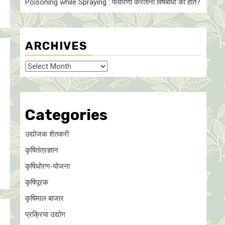
Poisoning while Spraying : फवारणी करताना विषबाधा का हाेते?
ARCHIVES
Archives
Categories
उद्योजक शेतकरी
कृषितंत्रज्ञान
कृषिधोरण-योजना
कृषिपूरक
कृषिमाल बाजार
प्रक्रिया उद्योग