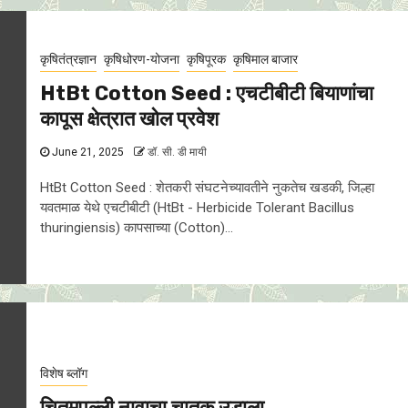
कृषितंत्रज्ञान
कृषिधोरण-योजना
कृषिपूरक
कृषिमाल बाजार
HtBt Cotton Seed : एचटीबीटी बियाणांचा
कापूस क्षेत्रात खोल प्रवेश
June 21, 2025
डॉ. सी. डी मायी
HtBt Cotton Seed : शेतकरी संघटनेच्यावतीने नुकतेच खडकी, जिल्हा
यवतमाळ येथे एचटीबीटी (HtBt - Herbicide Tolerant Bacillus
thuringiensis) कापसाच्या (Cotton)...
विशेष ब्लॉग
चितमपल्ली नावाचा चातक उडाला…