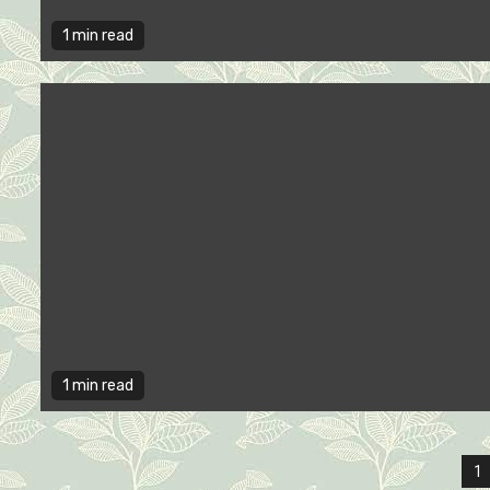
1 min read
1 min read
P
1