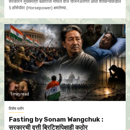
सरकारने मुख्यमंत्री बळीराजा मोफत वीज योजनेअंतर्गत आधी शेतकऱ्यांकडील
5 हाॅर्सपाॅवर (Horsepower) क्षमतेच्या...
1 min read
विशेष ब्लॉग
Fasting by Sonam Wangchuk :
सरकारची वृत्ती ब्रिटिशांपेक्षाही कठाेर