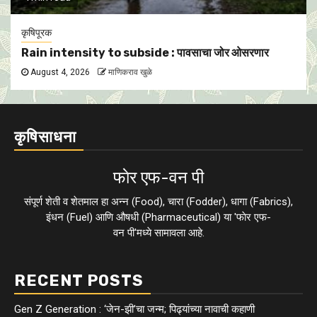
कृषिपूरक
Rain intensity to subside : पावसाचा जोर ओसरणार
August 4, 2026
माणिकराव खुळे
कृषिसाधना
फाेर एफ-वन पी
संपूर्ण शेती व शेतमाल हा अन्न (Food), चारा (Fodder), धागा (Fabrics),
इंधन (Fuel) आणि औषधी (Pharmaceutical) या 'फाेर एफ-
वन पी'मध्ये सामावला आहे.
RECENT POSTS
Gen Z Generation : ‘जेन-झी’चा जन्म; पिढ्यांच्या नावाची कहाणी