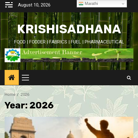
Skip
Marathi
August 10, 2026
to
content
KRISHISADHANA
FOOD | FODDER | FABRICS | FUEL | PHARMACEUTICAL
Primary
Menu
Home
2026
Year:
2026