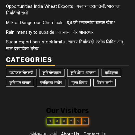
Opportunities India Wheat Exports : गव्हाच्या दरात तेजी, भारताला
निर्यातीची संधी
Milk or Dangerous Chemicals : दूध की रसायनांचा घातक खेळ?
Rain intensity to subside : पावसाचा जोर ओसरणार
Sugar export ban, stock limits : साखर निर्यातबंदी, स्टॉक लिमिट अन्
ऊस दरवाढीला ‘ब्रेक’
CATEGORIES
उद्योजक शेतकरी
कृषितंत्रज्ञान
कृषिधोरण-योजना
कृषिपूरक
कृषिमाल बाजार
प्रक्रिया उद्योग
मुक्त विचार
विशेष ब्लॉग
Our Visitors
5
8
8
7
3
9
कृषिसाधना
कृषी
About Us
Contact Us