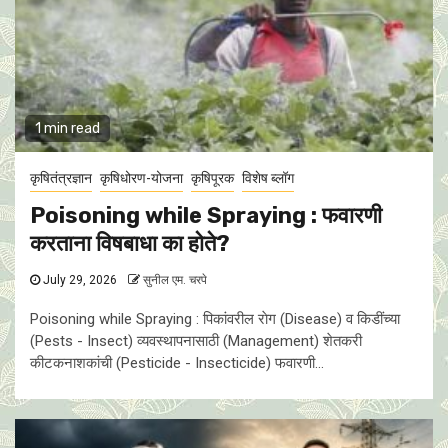
1 min read
कृषितंत्रज्ञान
कृषिधोरण-योजना
कृषिपूरक
विशेष ब्लॉग
Poisoning while Spraying : फवारणी
करताना विषबाधा का हाेते?
July 29, 2026
सुनील एम. चरपे
Poisoning while Spraying : पिकांवरील राेग (Disease) व किडींच्या
(Pests - Insect) व्यवस्थापनासाठी (Management) शेतकरी
कीटकनाशकांची (Pesticide - Insecticide) फवारणी...