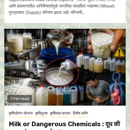
आणि हवामानातील अनिश्चिततेमुळे जागतिक पातळीवर गव्हाच्या (Wheat)
पुरवठ्यावर (Supply) परिणाम झाला आहे. परिणामी,...
1 min read
कृषिधोरण-योजना
कृषिपूरक
कृषिमाल बाजार
विशेष ब्लॉग
Milk or Dangerous Chemicals : दूध की