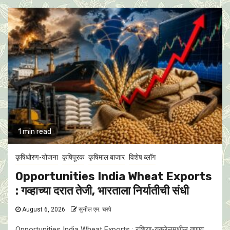
1 min read
कृषिधोरण-योजना
कृषिपूरक
कृषिमाल बाजार
विशेष ब्लॉग
Opportunities India Wheat Exports
: गव्हाच्या दरात तेजी, भारताला निर्यातीची संधी
August 6, 2026
सुनील एम. चरपे
Opportunities India Wheat Exports : रशिया-युक्रेनमधील तणाव