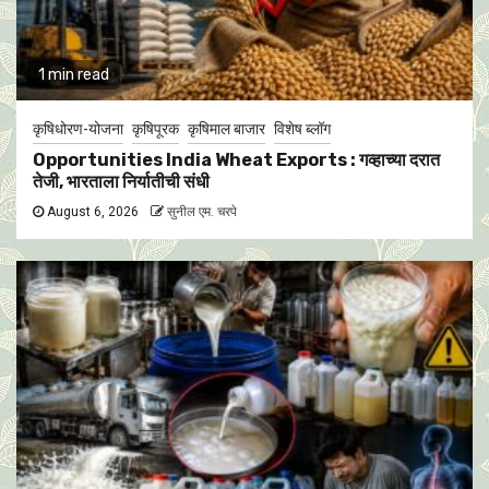
1 min read
कृषिधोरण-योजना
कृषिपूरक
कृषिमाल बाजार
विशेष ब्लॉग
Opportunities India Wheat Exports : गव्हाच्या दरात
तेजी, भारताला निर्यातीची संधी
August 6, 2026
सुनील एम. चरपे