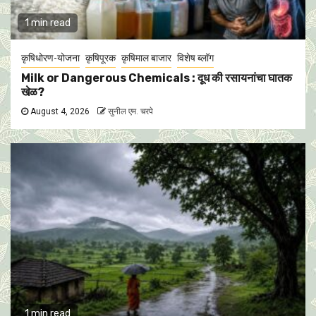
1 min read
कृषिधोरण-योजना
कृषिपूरक
कृषिमाल बाजार
विशेष ब्लॉग
Milk or Dangerous Chemicals : दूध की रसायनांचा घातक
खेळ?
August 4, 2026
सुनील एम. चरपे
1 min read