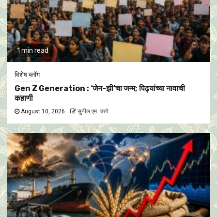
1 min read
विशेष ब्लॉग
Gen Z Generation : ‘जेन-झी’चा जन्म; पिढ्यांच्या नावाची
कहाणी
August 10, 2026
सुनील एम. चरपे