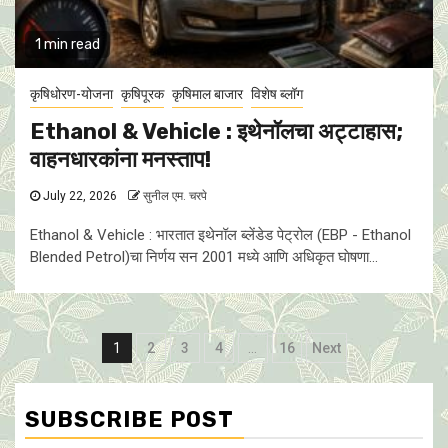
1 min read
कृषिधोरण-योजना
कृषिपूरक
कृषिमाल बाजार
विशेष ब्लॉग
Ethanol & Vehicle : इथेनॉलचा अट्टाहास;
वाहनधारकांना मनस्ताप!
July 22, 2026
सुनील एम. चरपे
Ethanol & Vehicle : भारतात इथेनॉल ब्लेंडेड पेट्रोल (EBP - Ethanol
Blended Petrol)चा निर्णय सन 2001 मध्ये आणि अधिकृत घाेषणा...
Posts
1
2
3
4
…
16
Next
pagination
SUBSCRIBE POST