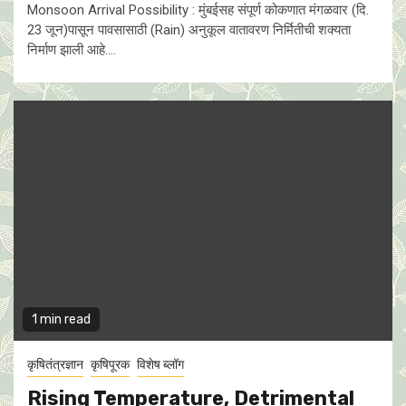
Monsoon Arrival Possibility : मुंबईसह संपूर्ण कोकणात मंगळवार (दि.
23 जून)पासून पावसासाठी (Rain) अनुकूल वातावरण निर्मितीची शक्यता
निर्माण झाली आहे....
1 min read
कृषितंत्रज्ञान
कृषिपूरक
विशेष ब्लॉग
Rising Temperature, Detrimental