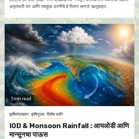
अमृतरूपी सर आणि व्याकुळ धरणीचे हे मिलन म्हणजे ऋतूचक्र...
1 min read
कृषितंत्रज्ञान
कृषिपूरक
विशेष ब्लॉग
IOD & Monsoon Rainfall : आयओडी आणि
मान्सूनचा पाऊस