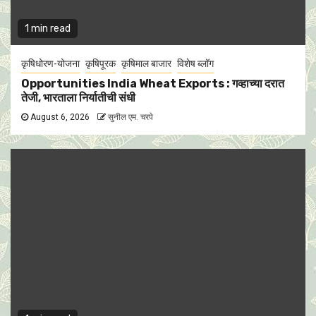
1 min read
कृषिधोरण-योजना
कृषिपूरक
कृषिमाल बाजार
विशेष ब्लॉग
Opportunities India Wheat Exports : गव्हाच्या दरात
तेजी, भारताला निर्यातीची संधी
August 6, 2026
सुनील एम. चरपे