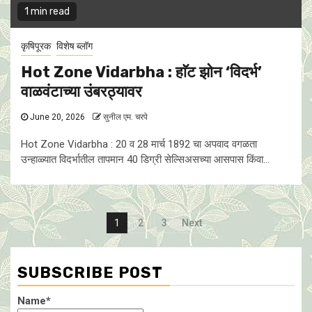
1 min read
कृषिपूरक
विशेष ब्लॉग
Hot Zone Vidarbha : हाॅट झाेन ‘विदर्भ’
वाळवंटाच्या उंबरठ्यावर
June 20, 2026
सुनील एम. चरपे
Hot Zone Vidarbha : 20 व 28 मार्च 1892 चा अपवाद वगळता
उन्हाळ्यात विदर्भातील तापमान 40 डिग्री सेल्सिअसच्या आसपास किंवा...
Posts
1
2
3
Next
pagination
SUBSCRIBE POST
Name*