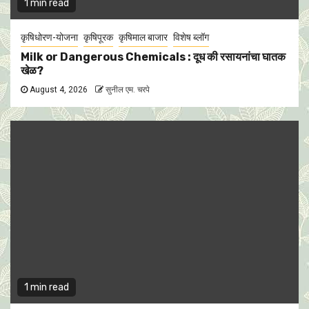
1 min read
कृषिधोरण-योजना
कृषिपूरक
कृषिमाल बाजार
विशेष ब्लॉग
Milk or Dangerous Chemicals : दूध की रसायनांचा घातक
खेळ?
August 4, 2026
सुनील एम. चरपे
1 min read