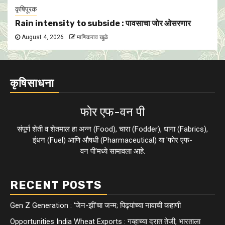
कृषिपूरक
Rain intensity to subside : पावसाचा जोर ओसरणार
August 4, 2026
माणिकराव खुळे
कृषिसाधना
फाेर एफ-वन पी
संपूर्ण शेती व शेतमाल हा अन्न (Food), चारा (Fodder), धागा (Fabrics),
इंधन (Fuel) आणि औषधी (Pharmaceutical) या 'फाेर एफ-
वन पी'मध्ये सामावला आहे.
RECENT POSTS
Gen Z Generation : ‘जेन-झी’चा जन्म; पिढ्यांच्या नावाची कहाणी
Opportunities India Wheat Exports : गव्हाच्या दरात तेजी, भारताला