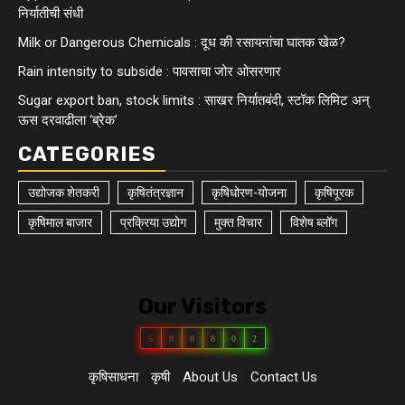
निर्यातीची संधी
Milk or Dangerous Chemicals : दूध की रसायनांचा घातक खेळ?
Rain intensity to subside : पावसाचा जोर ओसरणार
Sugar export ban, stock limits : साखर निर्यातबंदी, स्टॉक लिमिट अन्
ऊस दरवाढीला ‘ब्रेक’
CATEGORIES
उद्योजक शेतकरी
कृषितंत्रज्ञान
कृषिधोरण-योजना
कृषिपूरक
कृषिमाल बाजार
प्रक्रिया उद्योग
मुक्त विचार
विशेष ब्लॉग
Our Visitors
5
8
8
8
0
2
कृषिसाधना
कृषी
About Us
Contact Us