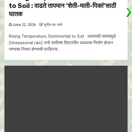
to Soil : वाढते तापमान ‘शेती-माती-पिकां’साठी
घातक
June 22, 2026
सुनील एम. चरपे
Rising Temperature, Detrimental to Soil : अवकाळी पावसामुळे
(Unseasonal rain) जसे मातीच्या विश्रांतीत अडथळा निर्माण हाेऊन
पाण्याचा निचरा हाेण्याची प्रक्रिया...