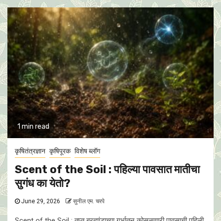
1 min read
कृषितंत्रज्ञान
कृषिपूरक
विशेष ब्लॉग
Scent of the Soil : पहिल्या पावसात मातीचा
सुगंध का येताे?
June 29, 2026
सुनील एम. चरपे
Scent of the Soil : तप्त ब्रह्मांडाच्या गर्भातून कोसळणारी पावसाची पहिली