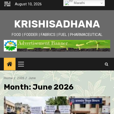
Skip
Marathi
August 10, 2026
to
content
KRISHISADHANA
FOOD | FODDER | FABRICS | FUEL | PHARMACEUTICAL
Primary
Menu
Home
2026
June
Month:
June 2026