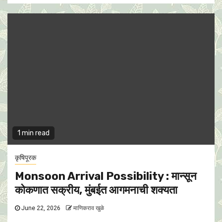
1 min read
कृषिपूरक
Monsoon Arrival Possibility : मान्सून
काेकणात सक्रीय, मुंबईत आगमनाची शक्यता
June 22, 2026
माणिकराव खुळे