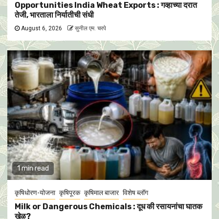
Opportunities India Wheat Exports : गव्हाच्या दरात
तेजी, भारताला निर्यातीची संधी
August 6, 2026
सुनील एम. चरपे
1 min read
कृषिधोरण-योजना
कृषिपूरक
कृषिमाल बाजार
विशेष ब्लॉग
Milk or Dangerous Chemicals : दूध की रसायनांचा घातक
खेळ?