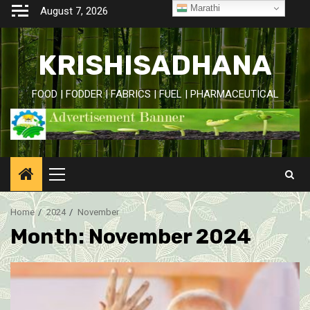
Skip
Marathi
August 7, 2026
to
content
KRISHISADHANA
FOOD | FODDER | FABRICS | FUEL | PHARMACEUTICAL
Primary
Menu
Home
2024
November
Month:
November 2024