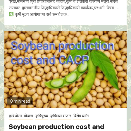
प्रति,माननीय श्री शिवराजसिंह चव्हाण,कृषी व शेतकरी कल्याण मंत्री,भारत
सरकार. द्वारामाननीय जिल्हाधिकारी,जिल्हाधिकारी कार्यालय,परभणी. विषय : -
कृषी मूल्य आयोगाच्या सर्व समावेशक...
8 min read
कृषिधोरण-योजना
कृषिपूरक
कृषिमाल बाजार
विशेष ब्लॉग
Soybean production cost and