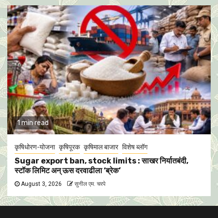
1 min read
कृषिधोरण-योजना
कृषिपूरक
कृषिमाल बाजार
विशेष ब्लॉग
Sugar export ban, stock limits : साखर निर्यातबंदी,
स्टॉक लिमिट अन् ऊस दरवाढीला ‘ब्रेक’
August 3, 2026
सुनील एम. चरपे