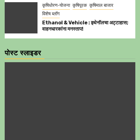
कृषिधोरण-योजना
कृषिपूरक
कृषिमाल बाजार
विशेष ब्लॉग
Ethanol & Vehicle : इथेनॉलचा अट्टाहास;
वाहनधारकांना मनस्ताप!
पोस्ट स्लाइडर