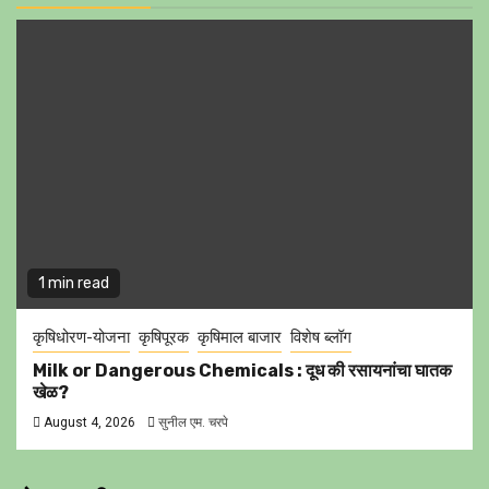
1 min read
कृषिधोरण-योजना
कृषिपूरक
कृषिमाल बाजार
विशेष ब्लॉग
Milk or Dangerous Chemicals : दूध की रसायनांचा घातक
खेळ?
August 4, 2026
सुनील एम. चरपे