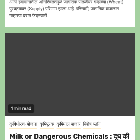
आणि हवामानातील अनिश्चिततेमुळे जागतिक पातळीवर गव्हाच्या (Wheat)
पुरवठ्यावर (Supply) परिणाम झाला आहे. परिणामी, जागतिक बाजारात
गव्हाच्या दरात फेब्रुवारी...
1 min read
कृषिधोरण-योजना
कृषिपूरक
कृषिमाल बाजार
विशेष ब्लॉग
Milk or Dangerous Chemicals : दूध की