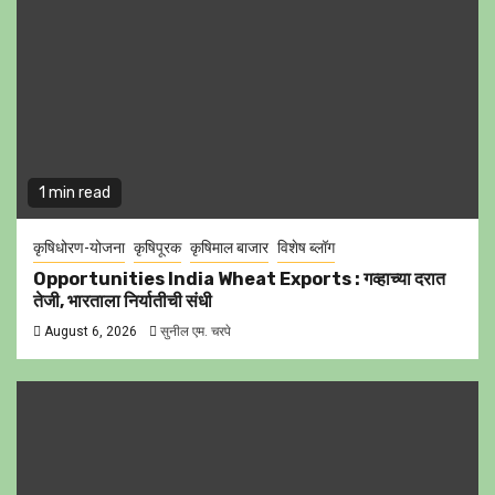
1 min read
कृषिधोरण-योजना
कृषिपूरक
कृषिमाल बाजार
विशेष ब्लॉग
Opportunities India Wheat Exports : गव्हाच्या दरात
तेजी, भारताला निर्यातीची संधी
August 6, 2026
सुनील एम. चरपे