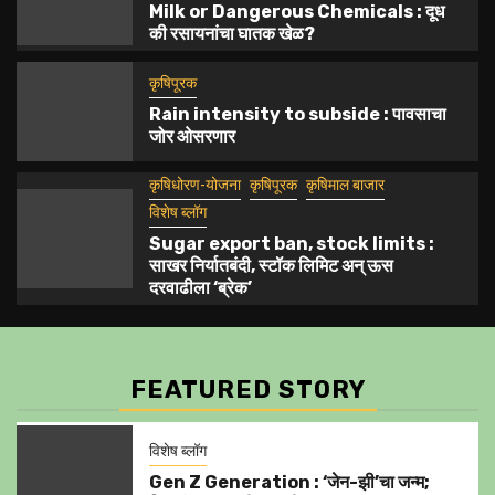
Milk or Dangerous Chemicals : दूध
की रसायनांचा घातक खेळ?
कृषिपूरक
Rain intensity to subside : पावसाचा
जोर ओसरणार
कृषिधोरण-योजना
कृषिपूरक
कृषिमाल बाजार
विशेष ब्लॉग
Sugar export ban, stock limits :
साखर निर्यातबंदी, स्टॉक लिमिट अन् ऊस
दरवाढीला ‘ब्रेक’
FEATURED STORY
विशेष ब्लॉग
Gen Z Generation : ‘जेन-झी’चा जन्म;