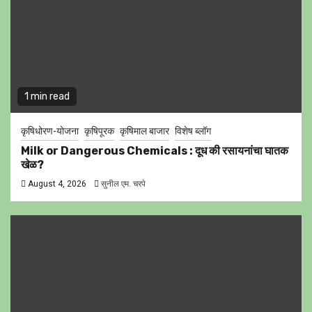
1 min read
कृषिधोरण-योजना
कृषिपूरक
कृषिमाल बाजार
विशेष ब्लॉग
Milk or Dangerous Chemicals : दूध की रसायनांचा घातक
खेळ?
August 4, 2026
सुनील एम. चरपे