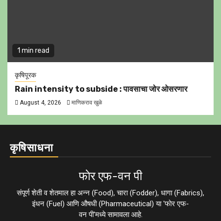
1 min read
कृषिपूरक
Rain intensity to subside : पावसाचा जोर ओसरणार
August 4, 2026
माणिकराव खुळे
कृषिसाधना
फाेर एफ-वन पी
संपूर्ण शेती व शेतमाल हा अन्न (Food), चारा (Fodder), धागा (Fabrics),
इंधन (Fuel) आणि औषधी (Pharmaceutical) या 'फाेर एफ-
वन पी'मध्ये सामावला आहे.