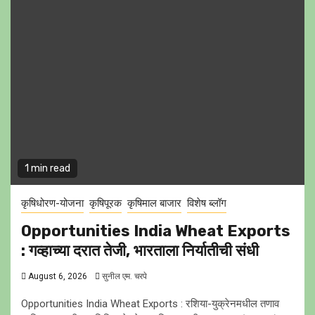
1 min read
कृषिधोरण-योजना
कृषिपूरक
कृषिमाल बाजार
विशेष ब्लॉग
Opportunities India Wheat Exports
: गव्हाच्या दरात तेजी, भारताला निर्यातीची संधी
August 6, 2026
सुनील एम. चरपे
Opportunities India Wheat Exports : रशिया-युक्रेनमधील तणाव