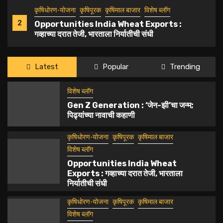
कृषिधोरण-योजना
कृषिपूरक
कृषिमाल बाजार
विशेष ब्लॉग
2
Opportunities India Wheat Exports :
गव्हाच्या दरात तेजी, भारताला निर्यातीची संधी
कृषिधोरण-योजना
कृषिपूरक
कृषिमाल बाजार
विशेष ब्लॉग
Latest
Popular
Trending
3
Milk or Dangerous Chemicals : दूध की
रसायनांचा घातक खेळ?
विशेष ब्लॉग
Gen Z Generation : ‘जेन-झी’चा जन्म;
पिढ्यांच्या नावाची कहाणी
कृषिपूरक
4
Rain intensity to subside : पावसाचा जोर
कृषिधोरण-योजना
कृषिपूरक
कृषिमाल बाजार
ओसरणार
विशेष ब्लॉग
Opportunities India Wheat
Exports : गव्हाच्या दरात तेजी, भारताला
कृषिधोरण-योजना
कृषिपूरक
कृषिमाल बाजार
विशेष ब्लॉग
निर्यातीची संधी
5
Sugar export ban, stock limits : साखर
निर्यातबंदी, स्टॉक लिमिट अन् ऊस दरवाढीला ‘ब्रेक’
कृषिधोरण-योजना
कृषिपूरक
कृषिमाल बाजार
विशेष ब्लॉग