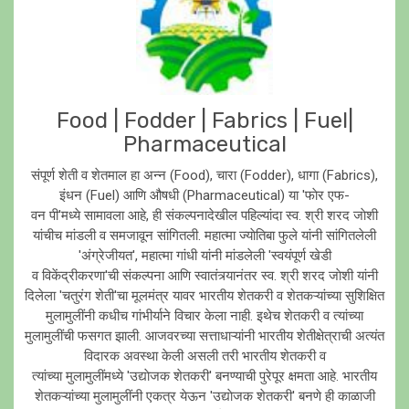
Food | Fodder | Fabrics | Fuel|
Pharmaceutical
संपूर्ण शेती व शेतमाल हा अन्न (Food), चारा (Fodder), धागा (Fabrics),
इंधन (Fuel) आणि औषधी (Pharmaceutical) या 'फाेर एफ-
वन पी'मध्ये सामावला आहे, ही संकल्पनादेखील पहिल्यांदा स्व. श्री शरद जाेशी
यांचीच मांडली व समजावून सांगितली. महात्मा ज्याेतिबा फुले यांनी सांगितलेली
'अंग्रेजीयत', महात्मा गांधी यांनी मांडलेली 'स्वयंपूर्ण खेडी
व विकेंद्रीकरणा'ची संकल्पना आणि स्वातंत्र्यानंतर स्व. श्री शरद जाेशी यांनी
दिलेला 'चतुरंग शेती'चा मूलमंत्र यावर भारतीय शेतकरी व शेतकऱ्यांच्या सुशिक्षित
मुलामुलींनी कधीच गांभीर्याने विचार केला नाही. इथेच शेतकरी व त्यांच्या
मुलामुलींची फसगत झाली. आजवरच्या सत्ताधाऱ्यांनी भारतीय शेतीक्षेत्राची अत्यंत
विदारक अवस्था केली असली तरी भारतीय शेतकरी व
त्यांच्या मुलामुलींमध्ये 'उद्याेजक शेतकरी' बनण्याची पुरेपूर क्षमता आहे. भारतीय
शेतकऱ्यांच्या मुलामुलींनी एकत्र येऊन 'उद्याेजक शेतकरी' बनणे ही काळाजी