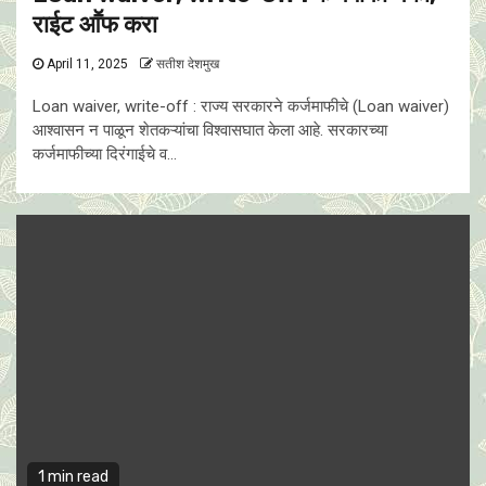
राईट आॕफ करा
April 11, 2025
सतीश देशमुख
Loan waiver, write-off : राज्य सरकारने कर्जमाफीचे (Loan waiver)
आश्वासन न पाळून शेतकऱ्यांचा विश्वासघात केला आहे. सरकारच्या
कर्जमाफीच्या दिरंगाईचे व...
1 min read