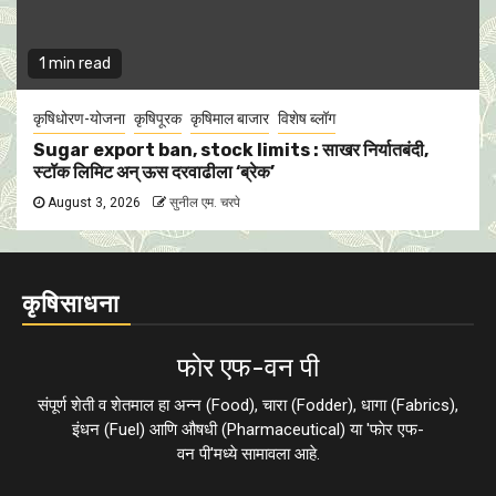
1 min read
कृषिधोरण-योजना
कृषिपूरक
कृषिमाल बाजार
विशेष ब्लॉग
Sugar export ban, stock limits : साखर निर्यातबंदी,
स्टॉक लिमिट अन् ऊस दरवाढीला ‘ब्रेक’
August 3, 2026
सुनील एम. चरपे
कृषिसाधना
फाेर एफ-वन पी
संपूर्ण शेती व शेतमाल हा अन्न (Food), चारा (Fodder), धागा (Fabrics),
इंधन (Fuel) आणि औषधी (Pharmaceutical) या 'फाेर एफ-
वन पी'मध्ये सामावला आहे.