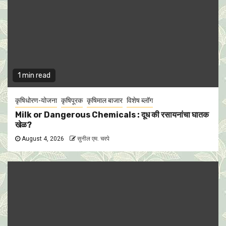
1 min read
कृषिधोरण-योजना
कृषिपूरक
कृषिमाल बाजार
विशेष ब्लॉग
Milk or Dangerous Chemicals : दूध की रसायनांचा घातक
खेळ?
August 4, 2026
सुनील एम. चरपे