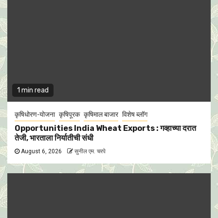
1 min read
कृषिधोरण-योजना
कृषिपूरक
कृषिमाल बाजार
विशेष ब्लॉग
Opportunities India Wheat Exports : गव्हाच्या दरात
तेजी, भारताला निर्यातीची संधी
August 6, 2026
सुनील एम. चरपे