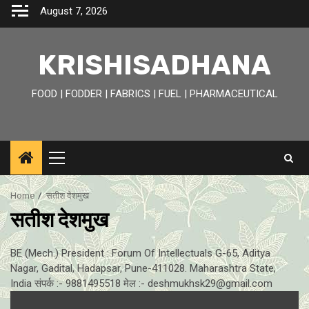
Skip
August 7, 2026
to
content
KRISHISADHANA
FOOD | FODDER | FABRICS | FUEL | PHARMACEUTICAL
Primary
Menu
Home
सतीश देशमुख
सतीश देशमुख
BE (Mech.) President : Forum Of Intellectuals G-65, Aditya
Nagar, Gadital, Hadapsar, Pune-411028. Maharashtra State,
India संपर्क :- 9881495518 मेल :- deshmukhsk29@gmail.com