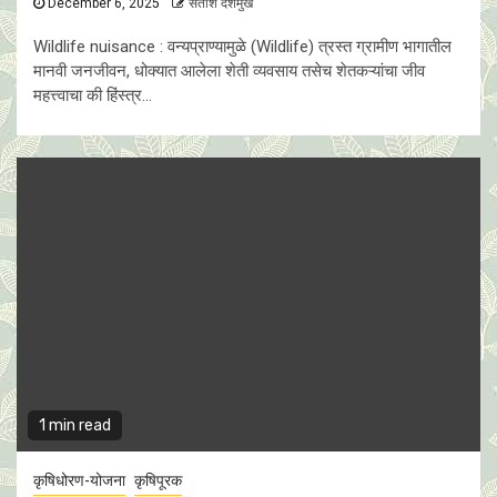
December 6, 2025
सतीश देशमुख
Wildlife nuisance : वन्यप्राण्यामुळे (Wildlife) त्रस्त ग्रामीण भागातील
मानवी जनजीवन, धोक्यात आलेला शेती व्यवसाय तसेच शेतकऱ्यांचा जीव
महत्त्वाचा की हिंस्त्र...
1 min read
कृषिधोरण-योजना
कृषिपूरक