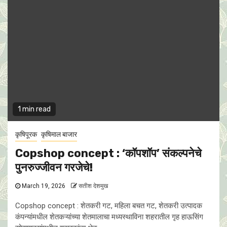
1 min read
कृषिपूरक
कृषिमाल बाजार
Copshop concept : ‘कॉपशॉप’ संकल्पनेचे
पुनरुज्जीवन गरजेचे!
March 19, 2026
सतीश देशमुख
Copshop concept : शेतकरी गट, महिला बचत गट, शेतकरी उत्पादक
कंपन्यांमधील शेतकऱ्यांच्या शेतमालाचा मध्यस्थाविना शहरातील गृह हाऊसिंग