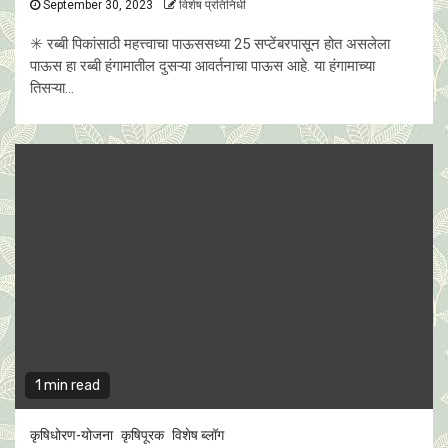
September 30, 2023
विशेष प्रतिनिधी
✳️ रब्बी पिकांसाठी महत्त्वाचा पाऊससध्या 25 सप्टेंबरपासून होत असलेला
पाऊस हा रब्बी हंगामातील दुसऱ्या आवर्तनाचा पाऊस आहे. या हंगामाच्या
तिसऱ्या...
1 min read
कृषिधोरण-योजना
कृषिपूरक
विशेष ब्लॉग