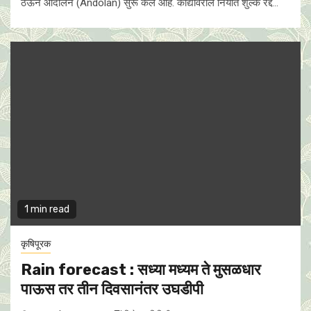
ठेऊन आंदोलन (Andolan) सुरू केले आहे. कांद्यावरील निर्यात शुल्क रद्द...
1 min read
कृषिपूरक
Rain forecast : सध्या मध्यम ते मुसळधार
पाऊस तर तीन दिवसानंतर उघडीपी