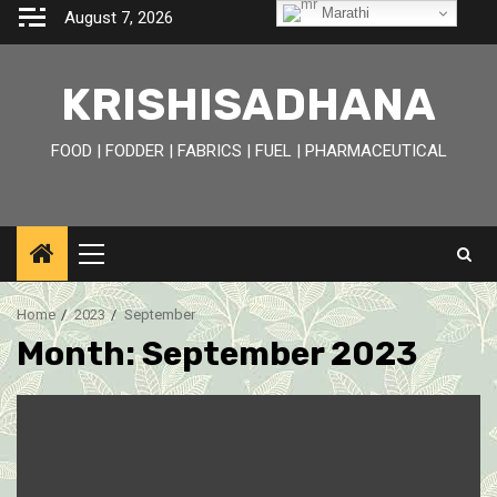
Skip
Marathi
August 7, 2026
to
content
KRISHISADHANA
FOOD | FODDER | FABRICS | FUEL | PHARMACEUTICAL
Primary
Menu
Home
2023
September
Month:
September 2023