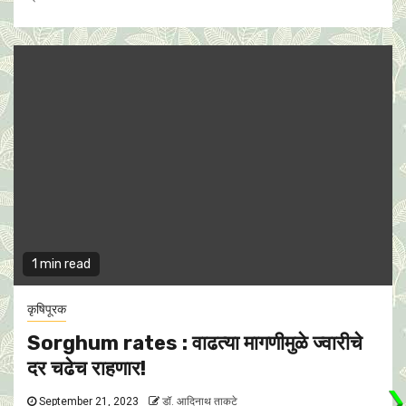
1 min read
कृषिपूरक
Sorghum rates : वाढत्या मागणीमुळे ज्वारीचे
दर चढेच राहणार!
September 21, 2023
डॉ. आदिनाथ ताकटे