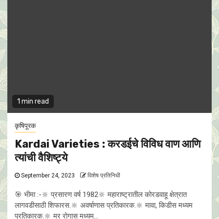
1 min read
कृषिपूरक
Kardai Varieties : करडईचे विविध वाण आणि
त्यांची वैशिष्ट्ये
September 24, 2023
विशेष प्रतिनिधी
🎯 भीमा :-🔆 प्रसारण वर्ष 1982🔆 महाराष्ट्रातील कोरडवाहू क्षेत्रात
लागवडीसाठी शिफारस.🔆 अवर्षाणास प्रतिकारक.🔆 मावा, किडीस मध्यम
प्रतिकारक.🔆 मर रोगास मध्यम...