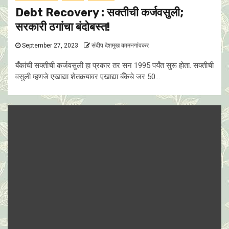
Debt Recovery : सक्तीची कर्जवसुली;
सरकारी ठगांचा बंदोबस्त!
September 27, 2023
संदीप देशमुख कामनगांवकर
बँकांची सक्तीची कर्जवसुली हा प्रकार तर सन 1995 पर्यंत सुरू होता. सक्तीची
वसुली म्हणजे एखाद्या शेतकर्‍यावर एखाद्या बँकेचे जर 50...