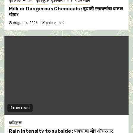
कृषिधोरण-योजना
कृषिपूरक
कृषिमाल बाजार
विशेष ब्लॉग
Milk or Dangerous Chemicals : दूध की रसायनांचा घातक
खेळ?
August 4, 2026
सुनील एम. चरपे
1 min read
कृषिपूरक
Rain intensity to subside : पावसाचा जोर ओसरणार