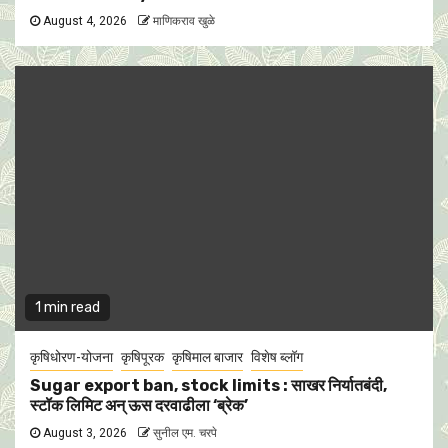
August 4, 2026
माणिकराव खुळे
1 min read
कृषिधोरण-योजना
कृषिपूरक
कृषिमाल बाजार
विशेष ब्लॉग
Sugar export ban, stock limits : साखर निर्यातबंदी,
स्टॉक लिमिट अन् ऊस दरवाढीला ‘ब्रेक’
August 3, 2026
सुनील एम. चरपे