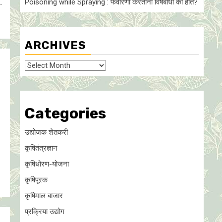
Poisoning while Spraying : फवारणी करताना विषबाधा का हाेते?
.
ARCHIVES
Archives
Categories
उद्योजक शेतकरी
कृषितंत्रज्ञान
कृषिधोरण-योजना
कृषिपूरक
कृषिमाल बाजार
प्रक्रिया उद्योग