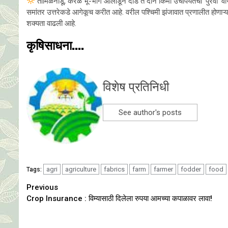
तामिळनाडू, केरळ भू-भाग ओलांडून दीड ते दोन किमी उंचीपर्यंतची ‘पुरवी’ व
समांतर उत्तरेकडे आगेकूच करीत आहे. वरील पश्चिमी झंजावात प्रणालीत होणाऱ्या
शक्यता वाढली आहे.
कृषिसाधना....
विशेष प्रतिनिधी
See author's posts
agri
agriculture
fabrics
farm
farmer
fodder
food
Tags:
Continue
Previous
Crop Insurance : विम्यासाठी दिलेला रुपया आमच्या कपाळावर लावा!
Reading