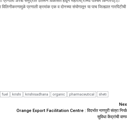
ारा प्रणाली अरबी समुद्रात उतरून विकसित होवून महाराष्ट्राच्या पश्चिम किनारपट्टी
 विलिनीकरणामुळे प्रणाली क्रमांक एक व दाेनच्या संयोगातून या पाच जिल्ह्यात गारपिटीची
fuel
krishi
krishisadhana
organic
pharmaceutical
sheti
Nex
Orange Export Facilitation Centre : विदर्भात नागपुरी संत्रा निर्या
सुविधा केंद्रांची वाण