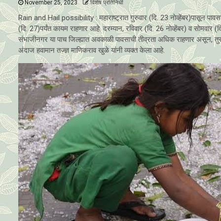
November 25, 2023
विशेष प्रतिनिधी
Rain and Hail possibility : महाराष्ट्रात गुरुवार (दि. 23 नाेव्हेंबर)पासून 
(दि. 27)पर्यंत कायम राहणार आहे. दरम्यान, रविवार (दि. 26 नाेव्हेंबर) व साेमवार (
संभाजीनगर या पाच जिल्ह्यात अवकाळी पावसाची तीव्रता अधिक राहणार असून, तुर
अंदाज हवामान तज्ज्ञ माणिकराव खुळे यांनी व्यक्त केला आहे.