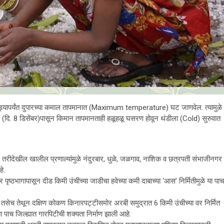
ठवड्यापर्यंत दुपारच्या कमाल तापमानात (Maximum temperature) घट जाणवेल. त्यामुळे
(दि. 8 डिसेंबर)पासून किमान तापमानताही हळूहळू घसरण होवून थंडीला (Cold) सुरुवात
. तरीदेखील खालील प्रणाल्यांमुळे नंदुरबार, धुळे, जळगाव, नाशिक व छत्रपती संभाजीनगर
े.
 पृष्ठभागापासून दीड किमी उंचीच्या जाडीचा हवेच्या कमी दाबाच्या ‘आस’ निर्मितीमुळे या पा
यंत तसेच तेथून दक्षिण कोकण किनारपट्टीसमोर अरबी समुद्रात 6 किमी उंचीच्या वर निर्मित
ा पाच जिल्ह्यात गारपिटीची शक्यता निर्माण झाली आहे.