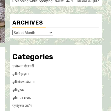
Poisoning while Spraying : फवारणी करताना विषबाधा का हाेते?
ARCHIVES
Archives
Categories
उद्योजक शेतकरी
कृषितंत्रज्ञान
कृषिधोरण-योजना
च
कृषिपूरक
कृषिमाल बाजार
प्रक्रिया उद्योग