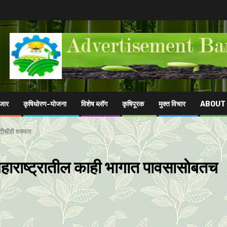
ाजार
कृषिधोरण-योजना
विशेष ब्लॉग
कृषिपूरक
मुक्त विचार
ABOUT
टीचीही शक्यता
राष्ट्रातील काही भागात पावसासाेबतच