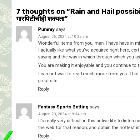
7 thoughts on “
Rain and Hail possibilit
गारपिटीचीही शक्यता
”
Pummy
says:
August 26, 2024 at 10:22 am
Wonderful items from you, man. I have have in min
I actually like what you’ve acquired right here, cert
saying and the way in which through which you ass
You are making it enjoyable and you continue to t
I can not wait to read much more from you. That i
great site.
Reply
Fantasy Sports Betting
says:
August 23, 2024 at 9:34 am
It’s really very difficult in this active life to liste
the web for that reason, and obtain the hottest i
Reply