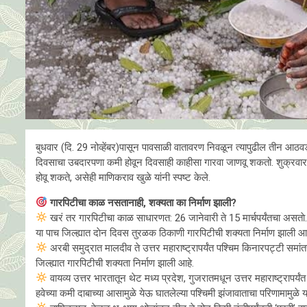
बुधवार (दि. 29 नोव्हेंबर)पासून पावसाळी वातावरण निवळून त्यापुढील तीन आ
दिवसाचा उबदारपणा कमी होवून दिवसाही काहीसा गारवा जाणवू शकतो. शुक्रवार 
होवू शकते, असेही माणिकराव खुळे यांनी स्पष्ट केले.
गारपिटीचा काळ नसतानाही, शक्यता का निर्माण झाली?
खरं तर गारपिटीचा काळ साधारणत: 26 जानेवारी ते 15 मार्चपर्यंतचा असताे
या पाच जिल्ह्यात दाेन दिवस तुरळक ठिकाणी गारपिटीची शक्यता निर्माण झाली आह
अरबी समुद्रात मालदीव ते उत्तर महाराष्ट्रापर्यंत पश्चिम किनारपट्टी समांतर
जिल्ह्यात गारपिटीची शक्यता निर्माण झाली आहे.
वायव्य उत्तर भारतातून थेट मध्य प्रदेश, गुजरातमधून उत्तर महाराष्ट्रापर्
हवेच्या कमी दाबाच्या आसामुळे येऊ घातलेल्या पश्चिमी झंजावाताचा परिणामामुळे य