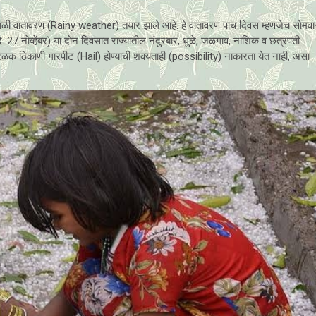
पावसाळी वातावरण (Rainy weather) तयार झाले आहे. हे वातावरण पाच दिवस म्हणजेच साेमवा
दि. 27 नाेव्हेंबर) या दाेन दिवसात राज्यातील नंदुरबार, धुळे, जळगाव, नाशिक व छत्रपती
ळक ठिकाणी गारपीट (Hail) होण्याची शक्यताही (possibility) नाकारता येत नाही, असा