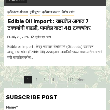
कृषिधोरण-योजना
कृषिपूरक
कृषिमाल बाजार
विशेष ब्लॉग
Edible Oil Import : खाद्यतेल आयात 7
टक्क्यांनी वाढली, पामतेल वाटा 48 टक्क्यांवर
July 20, 2026
सुनील एम. चरपे
Edible oil Import : केंद्र सरकार तेलबियांचे (Oilseeds) उत्पादन
वाढवून खाद्यतेल (Edible Oil) उत्पादनात आत्मनिर्भरतेच्या गप्पा करीत असले
तरी खाद्यतेलावरील...
Posts
1
2
3
4
…
112
Next
pagination
SUBSCRIBE POST
Name*