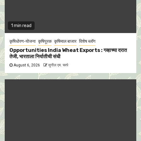
1 min read
कृषिधोरण-योजना
कृषिपूरक
कृषिमाल बाजार
विशेष ब्लॉग
Opportunities India Wheat Exports : गव्हाच्या दरात
तेजी, भारताला निर्यातीची संधी
August 6, 2026
सुनील एम. चरपे