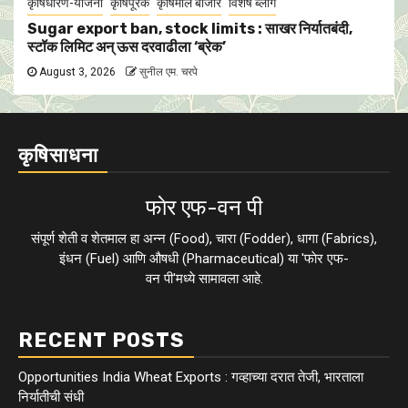
कृषिधोरण-योजना
कृषिपूरक
कृषिमाल बाजार
विशेष ब्लॉग
Sugar export ban, stock limits : साखर निर्यातबंदी,
स्टॉक लिमिट अन् ऊस दरवाढीला ‘ब्रेक’
August 3, 2026
सुनील एम. चरपे
कृषिसाधना
फाेर एफ-वन पी
संपूर्ण शेती व शेतमाल हा अन्न (Food), चारा (Fodder), धागा (Fabrics),
इंधन (Fuel) आणि औषधी (Pharmaceutical) या 'फाेर एफ-
वन पी'मध्ये सामावला आहे.
RECENT POSTS
Opportunities India Wheat Exports : गव्हाच्या दरात तेजी, भारताला
निर्यातीची संधी