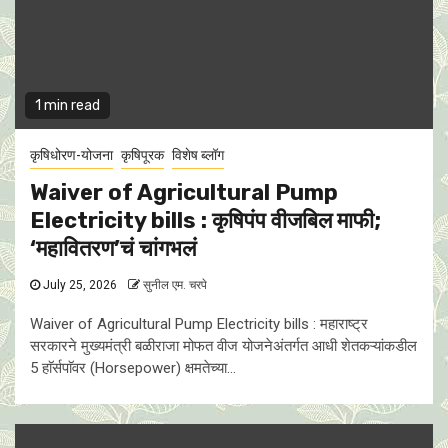
1 min read
कृषिधोरण-योजना
कृषिपूरक
विशेष ब्लॉग
Waiver of Agricultural Pump
Electricity bills : कृषिपंप वीजबिल माफी;
‘महावितरण’चं चांगभलं
July 25, 2026
सुनील एम. चरपे
Waiver of Agricultural Pump Electricity bills : महाराष्ट्र
सरकारने मुख्यमंत्री बळीराजा मोफत वीज योजनेअंतर्गत आधी शेतकऱ्यांकडील
5 हाॅर्सपाॅवर (Horsepower) क्षमतेच्या...