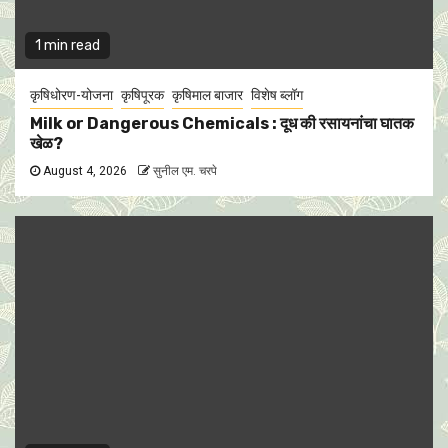
1 min read
कृषिधोरण-योजना
कृषिपूरक
कृषिमाल बाजार
विशेष ब्लॉग
Milk or Dangerous Chemicals : दूध की रसायनांचा घातक
खेळ?
August 4, 2026
सुनील एम. चरपे