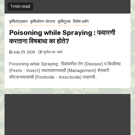
1 min read
कृषितंत्रज्ञान
कृषिधोरण-योजना
कृषिपूरक
विशेष ब्लॉग
Poisoning while Spraying : फवारणी
करताना विषबाधा का हाेते?
July 29, 2026
सुनील एम. चरपे
Poisoning while Spraying : पिकांवरील राेग (Disease) व किडींच्या
(Pests - Insect) व्यवस्थापनासाठी (Management) शेतकरी
कीटकनाशकांची (Pesticide - Insecticide) फवारणी...