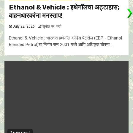
Ethanol & Vehicle : इथेनॉलचा अट्टाहास;
वाहनधारकांना मनस्ताप!
July 22, 2026
सुनील एम. चरपे
Ethanol & Vehicle : भारतात इथेनॉल ब्लेंडेड पेट्रोल (EBP - Ethanol
Blended Petrol)चा निर्णय सन 2001 मध्ये आणि अधिकृत घाेषणा...
1 min read