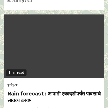
असताना माझे वडील...
1 min read
कृषिपूरक
Rain forecast : आषाढी एकादशीपर्यंत पावसाचे
सातत्य कायम