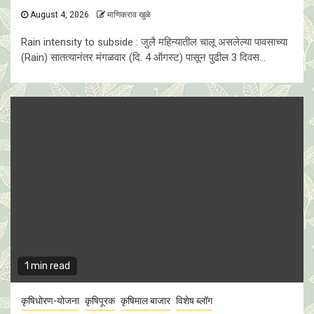
August 4, 2026
माणिकराव खुळे
Rain intensity to subside : जुलै महिन्यातील चालू असलेल्या पावसाच्या
(Rain) सातत्यानंतर मंगळवार (दि. 4 ऑगस्ट) पासून पुढील 3 दिवस...
1 min read
कृषिधोरण-योजना
कृषिपूरक
कृषिमाल बाजार
विशेष ब्लॉग