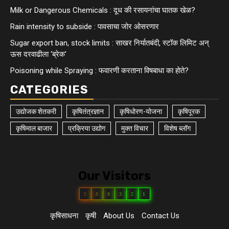
Milk or Dangerous Chemicals : दूध की रसायनांचा घातक खेळ?
Rain intensity to subside : पावसाचा जोर ओसरणार
Sugar export ban, stock limits : साखर निर्यातबंदी, स्टॉक लिमिट अन्
ऊस दरवाढीला ‘ब्रेक’
Poisoning while Spraying : फवारणी करताना विषबाधा का हाेते?
CATEGORIES
उद्योजक शेतकरी
कृषितंत्रज्ञान
कृषिधोरण-योजना
कृषिपूरक
कृषिमाल बाजार
प्रक्रिया उद्योग
मुक्त विचार
विशेष ब्लॉग
Our Visitors
5
8
8
3
2
1
कृषिसाधना
कृषी
About Us
Contact Us