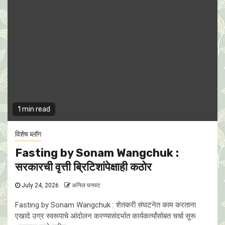
1 min read
विशेष ब्लॉग
Fasting by Sonam Wangchuk :
सरकारची वृत्ती ब्रिटिशांपेक्षाही कठाेर
July 24, 2026
अनिल घनवट
Fasting by Sonam Wangchuk : शेतकरी संघटनेत काम करताना
एखादे उग्र स्वरूपाचे आंदोलन करण्यासंदर्भात कार्यकर्त्यांसोबत चर्चा सुरू