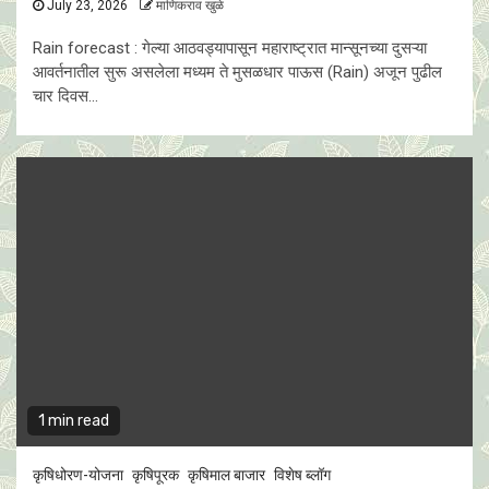
July 23, 2026
माणिकराव खुळे
Rain forecast : गेल्या आठवड्यापासून महाराष्ट्रात मान्सूनच्या दुसऱ्या
आवर्तनातील सुरू असलेला मध्यम ते मुसळधार पाऊस (Rain) अजून पुढील
चार दिवस...
1 min read
कृषिधोरण-योजना
कृषिपूरक
कृषिमाल बाजार
विशेष ब्लॉग