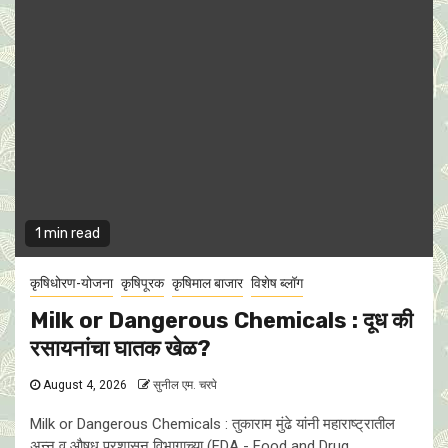
1 min read
कृषिधोरण-योजना
कृषिपूरक
कृषिमाल बाजार
विशेष ब्लॉग
Milk or Dangerous Chemicals : दूध की
रसायनांचा घातक खेळ?
August 4, 2026
सुनील एम. चरपे
Milk or Dangerous Chemicals : तुकाराम मुंढे यांनी महाराष्ट्रातील
अन्न व औषध प्रशासन विभागाच्या (FDA - Food and Drug