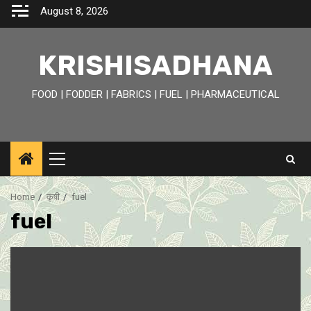
Skip
August 8, 2026
to
content
KRISHISADHANA
FOOD | FODDER | FABRICS | FUEL | PHARMACEUTICAL
Primary
Menu
Home
कृषी
fuel
fuel