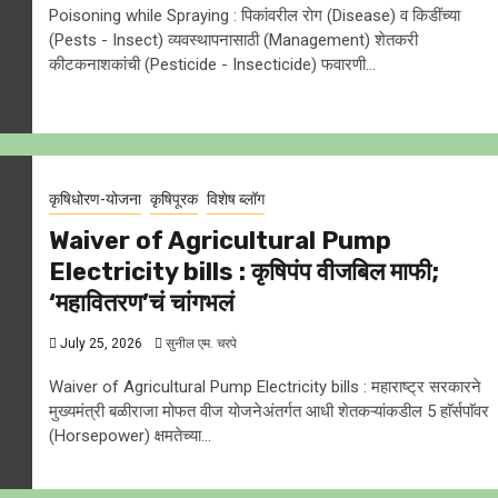
Poisoning while Spraying : पिकांवरील राेग (Disease) व किडींच्या
(Pests - Insect) व्यवस्थापनासाठी (Management) शेतकरी
कीटकनाशकांची (Pesticide - Insecticide) फवारणी...
कृषिधोरण-योजना
कृषिपूरक
विशेष ब्लॉग
Waiver of Agricultural Pump
Electricity bills : कृषिपंप वीजबिल माफी;
‘महावितरण’चं चांगभलं
July 25, 2026
सुनील एम. चरपे
Waiver of Agricultural Pump Electricity bills : महाराष्ट्र सरकारने
मुख्यमंत्री बळीराजा मोफत वीज योजनेअंतर्गत आधी शेतकऱ्यांकडील 5 हाॅर्सपाॅवर
(Horsepower) क्षमतेच्या...