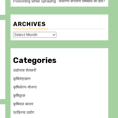
Poisoning while Spraying : फवारणी करताना विषबाधा का हाेते?
ARCHIVES
Archives
Categories
उद्योजक शेतकरी
कृषितंत्रज्ञान
कृषिधोरण-योजना
कृषिपूरक
कृषिमाल बाजार
प्रक्रिया उद्योग