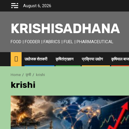
Skip
August 6, 2026
to
content
KRISHISADHANA
FOOD | FODDER | FABRICS | FUEL | PHARMACEUTICAL
उद्योजक शेतकरी
कृषितंत्रज्ञान
प्रक्रिया उद्योग
कृषिमाल बाज
Home
कृषी
krishi
krishi