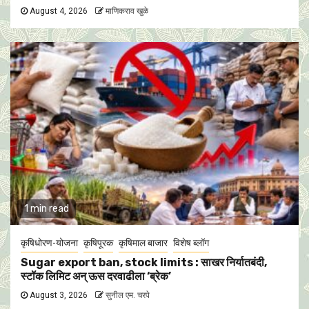
August 4, 2026
माणिकराव खुळे
1 min read
कृषिधोरण-योजना
कृषिपूरक
कृषिमाल बाजार
विशेष ब्लॉग
Sugar export ban, stock limits : साखर निर्यातबंदी,
स्टॉक लिमिट अन् ऊस दरवाढीला ‘ब्रेक’
August 3, 2026
सुनील एम. चरपे