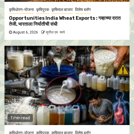
कृषिधोरण-योजना
कृषिपूरक
कृषिमाल बाजार
विशेष ब्लॉग
Opportunities India Wheat Exports : गव्हाच्या दरात
तेजी, भारताला निर्यातीची संधी
August 6, 2026
सुनील एम. चरपे
1 min read
कृषिधोरण-योजना
कृषिपूरक
कृषिमाल बाजार
विशेष ब्लॉग