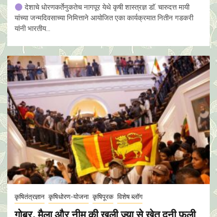
देशाचे धाेरणकर्तेनुकतेच नागपूर येथे कृषी शास्त्रज्ञ डाॅ. चारुदत्त मायी
यांच्या जन्मदिवसाच्या निमित्ताने आयोजित एका कार्यक्रमात नितीन गडकरी
यांनी भारतीय...
कृषितंत्रज्ञान
कृषिधोरण-योजना
कृषिपूरक
विशेष ब्लॉग
गोबर, मैला और नीम की खली ज्या से खेत दूनी फली