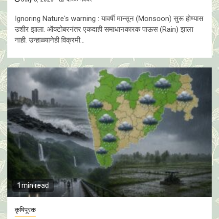
Ignoring Nature's warning : यावर्षी मान्सून (Monsoon) सुरू होण्यास
उशीर झाला. ऑक्टोबरनंतर एकदाही समाधानकारक पाऊस (Rain) झाला
नाही. उन्हाळ्यानेही विक्रमी...
1 min read
कृषिपूरक