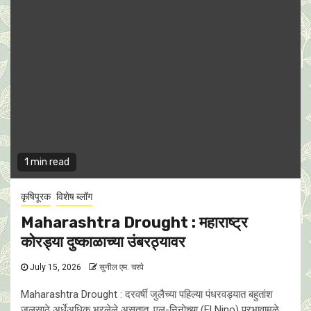
1 min read
कृषिपूरक
विशेष ब्लॉग
Maharashtra Drought : महाराष्ट्र
काेरड्या दुष्काळाच्या उंबरठ्यावर
July 15, 2026
सुनील एम. चरपे
Maharashtra Drought : दरवर्षी जुलैच्या पहिल्या पंधरवड्यात बहुतांश
जलसाठे अर्धेअधिक भरलेले असतात. एल-निनाेच्या (El Nino) प्रभावामुळे