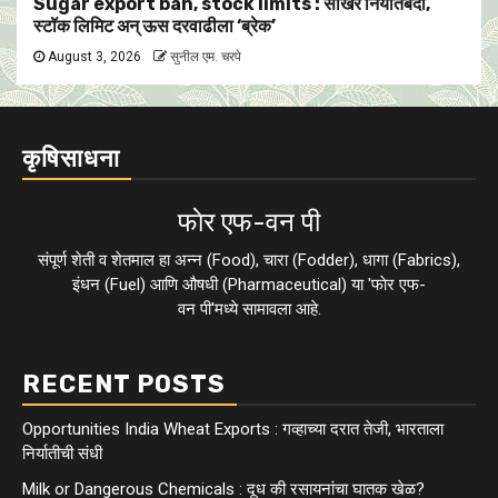
Sugar export ban, stock limits : साखर निर्यातबंदी,
स्टॉक लिमिट अन् ऊस दरवाढीला ‘ब्रेक’
August 3, 2026
सुनील एम. चरपे
कृषिसाधना
फाेर एफ-वन पी
संपूर्ण शेती व शेतमाल हा अन्न (Food), चारा (Fodder), धागा (Fabrics),
इंधन (Fuel) आणि औषधी (Pharmaceutical) या 'फाेर एफ-
वन पी'मध्ये सामावला आहे.
RECENT POSTS
Opportunities India Wheat Exports : गव्हाच्या दरात तेजी, भारताला
निर्यातीची संधी
Milk or Dangerous Chemicals : दूध की रसायनांचा घातक खेळ?