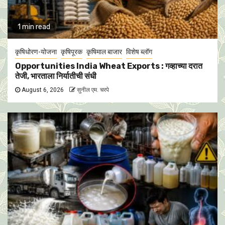
1 min read
कृषिधोरण-योजना
कृषिपूरक
कृषिमाल बाजार
विशेष ब्लॉग
Opportunities India Wheat Exports : गव्हाच्या दरात
तेजी, भारताला निर्यातीची संधी
August 6, 2026
सुनील एम. चरपे