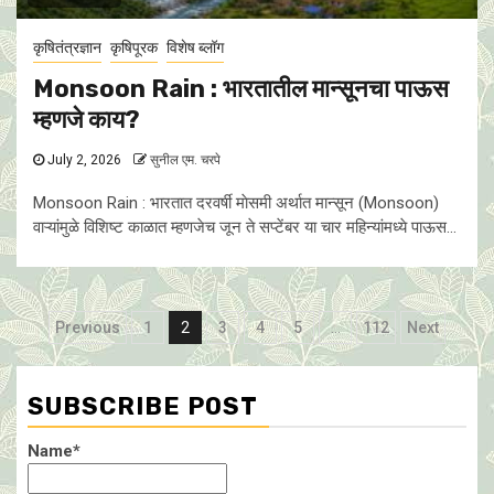
कृषितंत्रज्ञान
कृषिपूरक
विशेष ब्लॉग
Monsoon Rain : भारतातील मान्सूनचा पाऊस
म्हणजे काय?
July 2, 2026
सुनील एम. चरपे
Monsoon Rain : भारतात दरवर्षी माेसमी अर्थात मान्सून (Monsoon)
वाऱ्यांमुळे विशिष्ट काळात म्हणजेच जून ते सप्टेंबर या चार महिन्यांमध्ये पाऊस...
Posts
Previous
1
2
3
4
5
…
112
Next
pagination
SUBSCRIBE POST
Name*