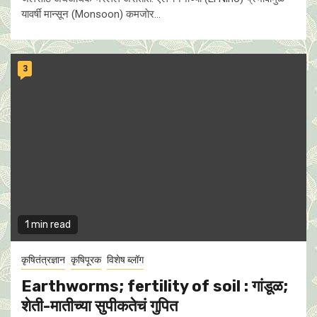
यावर्षी मान्सून (Monsoon) कमजाेर...
3
1 min read
कृषितंत्रज्ञान
कृषिपूरक
विशेष ब्लॉग
Earthworms; fertility of soil : गांडूळ;
शेती-मातीच्या सुपीकतेचं गुपित