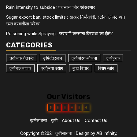
Rain intensity to subside : पावसाचा जोर ओसरणार
Sugar export ban, stock limits : साखर निर्यातबंदी, स्टॉक लिमिट अन्
ऊस दरवाढीला ‘ब्रेक’
Poisoning while Spraying : फवारणी करताना विषबाधा का हाेते?
CATEGORIES
उद्योजक शेतकरी
कृषितंत्रज्ञान
कृषिधोरण-योजना
कृषिपूरक
कृषिमाल बाजार
प्रक्रिया उद्योग
मुक्त विचार
विशेष ब्लॉग
Our Visitors
5
8
8
0
8
6
कृषिसाधना
कृषी
About Us
Contact Us
Copyright ©2021 कृषिसाधना
|
Design by AB Infinity,