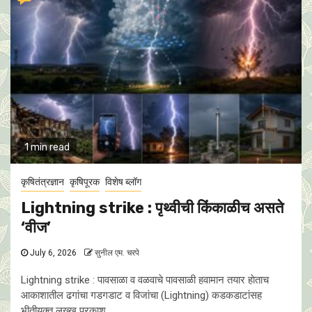
1 min read
कृषितंत्रज्ञान
कृषिपूरक
विशेष ब्लॉग
Lightning strike : पृथ्वीची किंकाळीच असते
‘वीज’
July 6, 2026
सुनील एम. चरपे
Lightning strike : पावसाळा व वळवाचे पावसाळी हवामान तयार हाेताच
आकाशातील ढगांचा गडगडाट व विजांचा (Lightning) कडकडाटांसह
भीतीयुक्त लख्ख प्रकाश,...