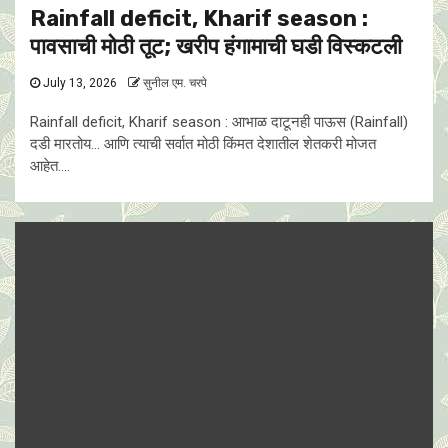
Rainfall deficit, Kharif season :
पावसाची मोठी तूट; खरीप हंगामाची घडी विस्कटली
July 13, 2026
सुनील एम. चरपे
Rainfall deficit, Kharif season : आभाळ दाटूनही पाऊस (Rainfall)
दडी मारतोय… आणि त्याची सर्वात मोठी किंमत देशातील शेतकरी मोजत
आहेत....