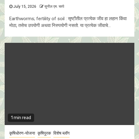
July 15, 2026
सुनील एम. चरपे
Earthworms; fertility of soil : सृष्टीतील प्रत्येक जीव हा लहान किंवा
माेठा, तसेच उपयाेगी अथवा निरुपयाेगी नसताे. या प्रत्येक जीवाचे...
1 min read
कृषिधोरण-योजना
कृषिपूरक
विशेष ब्लॉग