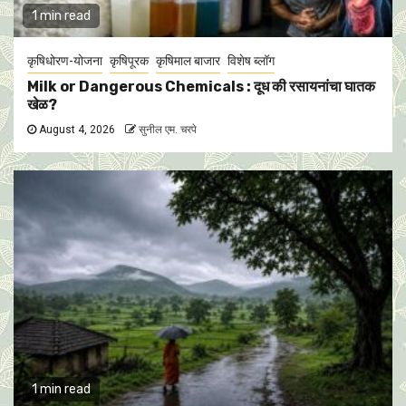
1 min read
कृषिधोरण-योजना
कृषिपूरक
कृषिमाल बाजार
विशेष ब्लॉग
Milk or Dangerous Chemicals : दूध की रसायनांचा घातक
खेळ?
August 4, 2026
सुनील एम. चरपे
1 min read