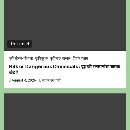
1 min read
कृषिधोरण-योजना
कृषिपूरक
कृषिमाल बाजार
विशेष ब्लॉग
Milk or Dangerous Chemicals : दूध की रसायनांचा घातक
खेळ?
August 4, 2026
सुनील एम. चरपे