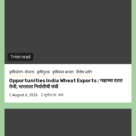
1 min read
कृषिधोरण-योजना
कृषिपूरक
कृषिमाल बाजार
विशेष ब्लॉग
Opportunities India Wheat Exports : गव्हाच्या दरात
तेजी, भारताला निर्यातीची संधी
August 6, 2026
सुनील एम. चरपे