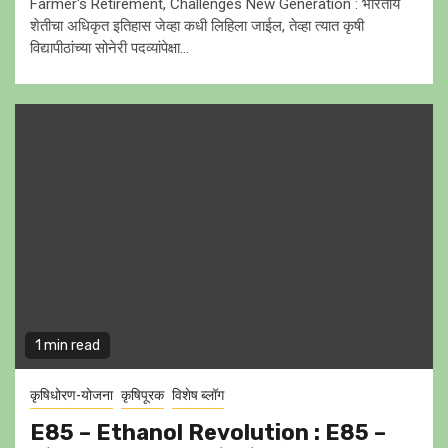
Farmer's Retirement, Challenges New Generation : भारतीय
शेतीचा अधिकृत इतिहास जेव्हा कधी लिहिला जाईल, तेव्हा त्यात कृषी
विद्यापीठांच्या सोनेरी पदव्यांपेक्षा...
1 min read
कृषिधोरण-योजना
कृषिपूरक
विशेष ब्लॉग
E85 – Ethanol Revolution : E85 –