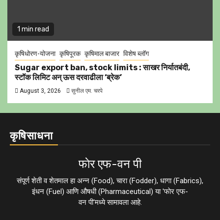
1 min read
कृषिधोरण-योजना
कृषिपूरक
कृषिमाल बाजार
विशेष ब्लॉग
Sugar export ban, stock limits : साखर निर्यातबंदी,
स्टॉक लिमिट अन् ऊस दरवाढीला ‘ब्रेक’
August 3, 2026
सुनील एम. चरपे
कृषिसाधना
फाेर एफ-वन पी
संपूर्ण शेती व शेतमाल हा अन्न (Food), चारा (Fodder), धागा (Fabrics),
इंधन (Fuel) आणि औषधी (Pharmaceutical) या 'फाेर एफ-
वन पी'मध्ये सामावला आहे.