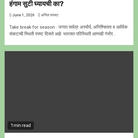
हंगाम सुटी घ्यायची का?
June 1, 2026
अनिल घनवट
Take break for season : जगात सर्वत्र अस्थैर्य, अनिश्चितता व आर्थिक
संकटाची स्थिती स्पष्ट दिसते आहे. भारतात परिस्थिती आणखी गंभीर...
1 min read