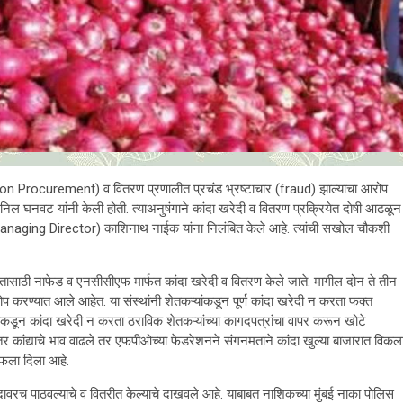
n Procurement) व वितरण प्रणालीत प्रचंड भ्रष्टाचार (fraud) झाल्याचा आरोप
 अनिल घनवट यांनी केली होती. त्याअनुषंगाने कांदा खरेदी व वितरण प्रक्रियेत दाेषी आढळून
क (Managing Director) काशिनाथ नाईक यांना निलंबित केले आहे. त्यांची सखोल चौकशी
 हितासाठी नाफेड व एनसीसीएफ मार्फत कांदा खरेदी व वितरण केले जाते. मागील दोन ते तीन
ोप करण्यात आले आहेत. या संस्थांनी शेतकऱ्यांकडून पूर्ण कांदा खरेदी न करता फक्त
्यांकडून कांदा खरेदी न करता ठराविक शेतकऱ्यांच्या कागदपत्रांचा वापर करून खोटे
र कांद्याचे भाव वाढले तर एफपीओच्या फेडरेशनने संगनमताने कांदा खुल्या बाजारात विकल
एफला दिला आहे.
गदावरच पाठवल्याचे व वितरीत केल्याचे दाखवले आहे. याबाबत नाशिकच्या मुंबई नाका पोलिस