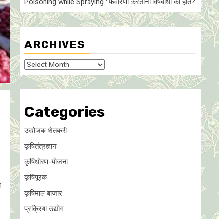
Poisoning while Spraying : फवारणी करताना विषबाधा का हाेते?
ARCHIVES
Archives
Categories
उद्योजक शेतकरी
कृषितंत्रज्ञान
कृषिधोरण-योजना
कृषिपूरक
ा
कृषिमाल बाजार
प्रक्रिया उद्योग