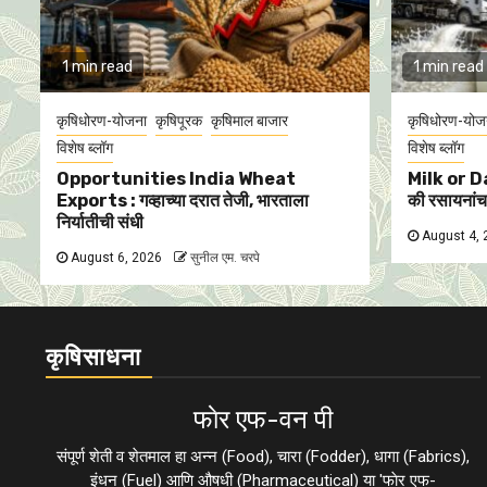
1 min read
1 min read
कृषिधोरण-योजना
कृषिपूरक
कृषिमाल बाजार
कृषिधोरण-योज
विशेष ब्लॉग
विशेष ब्लॉग
Opportunities India Wheat
Milk or D
Exports : गव्हाच्या दरात तेजी, भारताला
की रसायनां
निर्यातीची संधी
August 4,
August 6, 2026
सुनील एम. चरपे
कृषिसाधना
फाेर एफ-वन पी
संपूर्ण शेती व शेतमाल हा अन्न (Food), चारा (Fodder), धागा (Fabrics),
इंधन (Fuel) आणि औषधी (Pharmaceutical) या 'फाेर एफ-