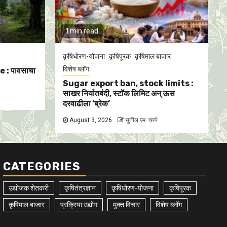
1 min read
कृषिधोरण-योजना
कृषिपूरक
कृषिमाल बाजार
विशेष ब्लॉग
 : पावसाचा
Sugar export ban, stock limits :
साखर निर्यातबंदी, स्टॉक लिमिट अन् ऊस
दरवाढीला ‘ब्रेक’
August 3, 2026
सुनील एम. चरपे
CATEGORIES
उद्योजक शेतकरी
कृषितंत्रज्ञान
कृषिधोरण-योजना
कृषिपूरक
कृषिमाल बाजार
प्रक्रिया उद्योग
मुक्त विचार
विशेष ब्लॉग