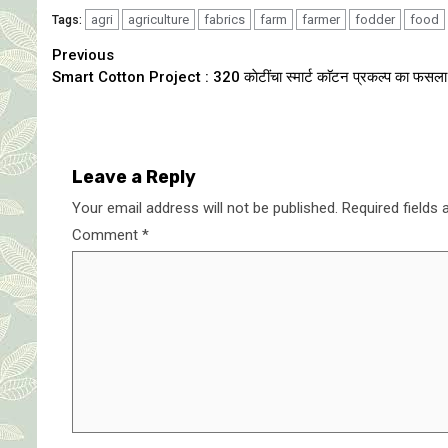
agri
agriculture
fabrics
farm
farmer
fodder
food
Tags:
Continue
Previous
Smart Cotton Project : 320 काेटींचा स्मार्ट काॅटन प्रकल्प का फसल
Reading
Leave a Reply
Your email address will not be published.
Required fields
Comment
*