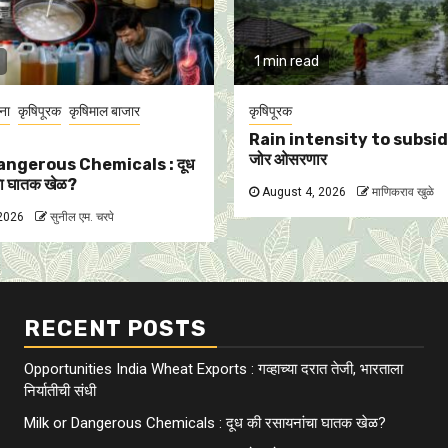
1 min read
ना
कृषिपूरक
कृषिमाल बाजार
कृषिपूरक
Rain intensity to subside
जोर ओसरणार
angerous Chemicals : दूध
चा घातक खेळ?
August 4, 2026
माणिकराव खुळे
 2026
सुनील एम. चरपे
RECENT POSTS
Opportunities India Wheat Exports : गव्हाच्या दरात तेजी, भारताला
निर्यातीची संधी
Milk or Dangerous Chemicals : दूध की रसायनांचा घातक खेळ?