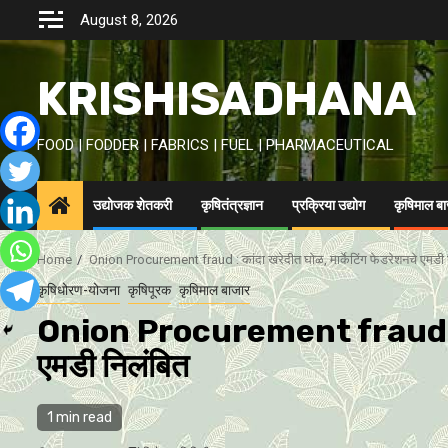
Skip
August 8, 2026
to
content
KRISHISADHANA
FOOD | FODDER | FABRICS | FUEL | PHARMACEUTICAL
उद्योजक शेतकरी
कृषितंत्रज्ञान
प्रक्रिया उद्योग
कृषिमाल ब
Home
Onion Procurement fraud : कांदा खरेदीत घाेळ, मार्केटिंग फेडरेशनचे एमडी 
कृषिधोरण-योजना
कृषिपूरक
कृषिमाल बाजार
Onion Procurement fraud : कांदा
एमडी निलंबित
1 min read