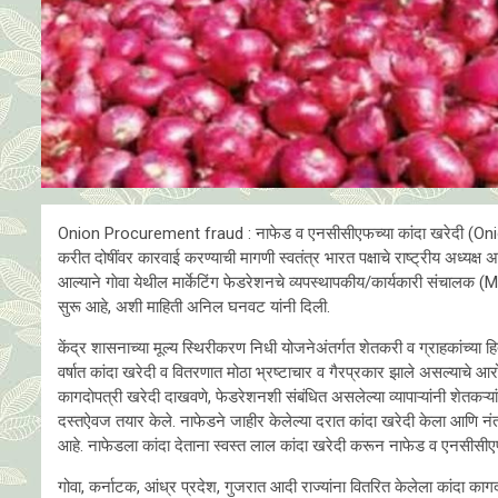
Onion Procurement fraud : नाफेड व एनसीसीएफच्या कांदा खरेदी (Onio
करीत दोषींवर कारवाई करण्याची मागणी स्वतंत्र भारत पक्षाचे राष्ट्रीय अध्यक्ष
आल्याने गाेवा येथील मार्केटिंग फेडरेशनचे व्यपस्थापकीय/कार्यकारी संचाल
सुरू आहे, अशी माहिती अनिल घनवट यांनी दिली.
केंद्र शासनाच्या मूल्य स्थिरीकरण निधी योजनेअंतर्गत शेतकरी व ग्राहकांच्या
वर्षात कांदा खरेदी व वितरणात मोठा भ्रष्टाचार व गैरप्रकार झाले असल्याचे आर
कागदाेपत्री खरेदी दाखवणे, फेडरेशनशी संबंधित असलेल्या व्यापाऱ्यांनी शेतकऱ
दस्तऐवज तयार केले. नाफेडने जाहीर केलेल्या दरात कांदा खरेदी केला आणि नंत
आहे. नाफेडला कांदा देताना स्वस्त लाल कांदा खरेदी करून नाफेड व एनसीसी
गोवा, कर्नाटक, आंध्र प्रदेश, गुजरात आदी राज्यांना वितरित केलेला कांदा का