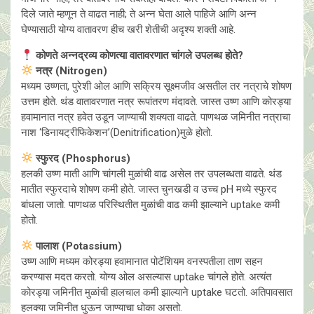
दिले जाते म्हणून ते वाढत नाही; ते अन्न घेता आले पाहिजे आणि अन्न
घेण्यासाठी योग्य वातावरण हीच खरी शेतीची अदृश्य शक्ती आहे.
कोणते अन्नद्रव्य कोणत्या वातावरणात चांगले उपलब्ध होते?
नत्र (Nitrogen)
मध्यम उष्णता, पुरेशी ओल आणि सक्रिय सूक्ष्मजीव असतील तर नत्राचे शोषण
उत्तम होते. थंड वातावरणात नत्र रूपांतरण मंदावते. जास्त उष्ण आणि कोरड्या
हवामानात नत्र हवेत उडून जाण्याची शक्यता वाढते. पाणथळ जमिनीत नत्राचा
नाश ‘डिनायट्रीफिकेशन’(Denitrification)मुळे होतो.
स्फुरद (Phosphorus)
हलकी उष्ण माती आणि चांगली मुळांची वाढ असेल तर उपलब्धता वाढते. थंड
मातीत स्फुरदाचे शोषण कमी होते. जास्त चुनखडी व उच्च pH मध्ये स्फुरद
बांधला जातो. पाणथळ परिस्थितीत मुळांची वाढ कमी झाल्याने uptake कमी
होतो.
पालाश (Potassium)
उष्ण आणि मध्यम कोरड्या हवामानात पोटॅशियम वनस्पतीला ताण सहन
करण्यास मदत करतो. योग्य ओल असल्यास uptake चांगले होते. अत्यंत
कोरड्या जमिनीत मुळांची हालचाल कमी झाल्याने uptake घटतो. अतिपावसात
हलक्या जमिनीत धुऊन जाण्याचा धोका असतो.