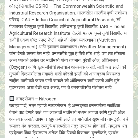
ऑस्ट्रेलियातील CSIRO – The Commonwealth Scientific and
Industrial Research Organisation, भारतातील भारतीय कृषी संशोधन
परिषद ICAR – Indian Council of Agricultural Research, डाॅ.
पंजाबराव देशमुख कृषी विद्यापीठ, तामिळनाडू कृषी विद्यापीठ, IARI – Indian
Agricultural Research Institute दिल्ली, महात्मा फुले कृषी विद्यापीठ या
सर्वांनी एकच गोष्ट स्पष्ट केली आहे की पोषण व्यवस्थापन (Nutrition
Management) आणि हवामान व्यवस्थापन (Weather Management)
यांना वेगळे करता येत नाही. वनस्पतीचे मूळ हे तिचे तोंड आहे. पण त्या तोंडाला
अन्न घ्यायचे असेल तर मातीमध्ये योग्य तापमान, पुरेशी ओल, ऑक्सिजन
(Oxygen) आणि सूक्ष्मजीवांची हालचाल आवश्यक असते. माती थंड झाली की
मुळांची क्रियाशीलता मंदावते. माती कोरडी झाली की अन्नद्रव्य विरघळत
नाहीत. मातीमध्ये जास्त पाणी साचले की ऑक्सिजन कमी पडतो आणि मुळे
गुदमरतात. अशा वेळी खत असते, पण ते वनस्पतीपर्यंत पोहोचत नाही.
नायट्रोजन – Nitrogen
उदाहरणार्थ, नत्र म्हणजे नायट्रोजन. हे अन्नद्रव्य वनस्पतीला सर्वाधिक
वेगाने वाढ देणारे आहे. पण त्यासाठी मातीमध्ये मध्यम उष्णता आणि पुरेशी ओल
आवश्यक असते. तापमान खूप कमी झाले तर मातीतील सूक्ष्मजीव नायट्रोजनचे
रूपांतर मंद करतात. त्यामुळे वनस्पतीला नत्र उपलब्ध होत नाही. म्हणूनच थंड
प्रदेशात किंवा हिवाळ्यात अनेक पिके पिवळी दिसतात. दुसरीकडे, प्रचंड