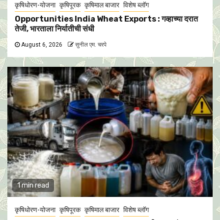
कृषिधोरण-योजना
कृषिपूरक
कृषिमाल बाजार
विशेष ब्लॉग
Opportunities India Wheat Exports : गव्हाच्या दरात
तेजी, भारताला निर्यातीची संधी
August 6, 2026
सुनील एम. चरपे
1 min read
कृषिधोरण-योजना
कृषिपूरक
कृषिमाल बाजार
विशेष ब्लॉग