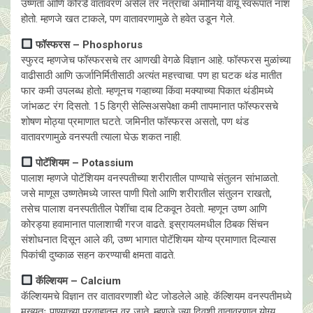
उष्णता आणि कोरडे वातावरण असेल तर नत्राचा अमोनिया वायू स्वरूपात नाश
होतो. म्हणजे खत टाकले, पण वातावरणामुळे ते हवेत उडून गेले.
फॉस्फरस – Phosphorus
स्फुरद म्हणजेच फॉस्फरसचे तर आणखी वेगळे विज्ञान आहे. फॉस्फरस मुळांच्या
वाढीसाठी आणि ऊर्जानिर्मितीसाठी अत्यंत महत्त्वाचा. पण हा घटक थंड मातीत
फार कमी उपलब्ध होतो. म्हणूनच गव्हाच्या किंवा मक्याच्या पिकात थंडीमध्ये
जांभळट रंग दिसतो. 15 डिग्री सेल्सिअसपेक्षा कमी तापमानात फॉस्फरसचे
शोषण मोठ्या प्रमाणात घटते. जमिनीत फॉस्फरस असतो, पण थंड
वातावरणामुळे वनस्पती त्याला घेऊ शकत नाही.
पोटॅशियम – Potassium
पालाश म्हणजे पोटॅशियम वनस्पतीच्या शरीरातील पाण्याचे संतुलन सांभाळतो.
जसे माणूस उष्णतेमध्ये जास्त पाणी पितो आणि शरीरातील संतुलन राखतो,
तसेच पालाश वनस्पतीतील पेशींचा दाब टिकवून ठेवतो. म्हणून उष्ण आणि
कोरड्या हवामानात पालाशाची गरज वाढते. इस्रायलमधील ठिबक सिंचन
संशोधनात दिसून आले की, उष्ण भागात पोटॅशियम योग्य प्रमाणात दिल्यास
पिकांची दुष्काळ सहन करण्याची क्षमता वाढते.
कॅल्शियम – Calcium
कॅल्शियमचे विज्ञान तर वातावरणाशी थेट जोडलेले आहे. कॅल्शियम वनस्पतीमध्ये
मुख्यतः पाण्याच्या प्रवाहातून वर जाते. म्हणजे ज्या दिवशी वातावरणात योग्य