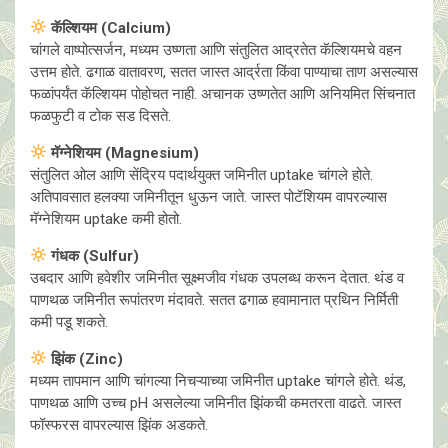
कॅल्शियम (Calcium)
चांगले वाष्पोत्सर्जन, मध्यम उष्णता आणि संतुलित आद्रतेत कॅल्शियमचे वहन
उत्तम होते. ढगाळ वातावरण, सतत जास्त आर्द्रता किंवा पाण्याचा ताण असल्यास
फळांपर्यंत कॅल्शियम पोहोचत नाही. अचानक उष्णतेत आणि अनियमित सिंचनात
फळफुटी व टोक सड दिसते.
मॅग्नेशियम (Magnesium)
संतुलित ओल आणि सेंद्रिय पदार्थयुक्त जमिनीत uptake चांगले होते.
अतिपावसात हलक्या जमिनीतून धुऊन जाते. जास्त पोटॅशियम वापरल्यास
मॅग्नेशियम uptake कमी होतो.
गंधक (Sulfur)
उबदार आणि हवेशीर जमिनीत सूक्ष्मजीव गंधक उपलब्ध करून देतात. थंड व
पाणथळ जमिनीत रूपांतरण मंदावते. सतत ढगाळ हवामानात प्रथिन निर्मिती
कमी पडू शकते.
झिंक (Zinc)
मध्यम तापमान आणि चांगल्या निचऱ्याच्या जमिनीत uptake चांगले होते. थंड,
पाणथळ आणि उच्च pH असलेल्या जमिनीत झिंकची कमतरता वाढते. जास्त
फॉस्फरस वापरल्यास झिंक अडकते.