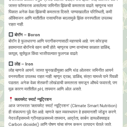
जास्त फॉस्फरस असलेल्या जमिनीत झिंकची कमतरता वाढते. म्हणूनच भात
पिकात अनेक वेळा झिंकची कमतरता दिसते. पाण्याखालील परिस्थिती, कमी
ऑक्सिजन आणि मातीतील रासायनिक बदलामुळे झिंक वनस्पतीला उपलब्ध
राहत नाही.
बोरॉन – Boron
बोरॉन हे फुलधारणा आणि परागीकरणासाठी महत्त्वाचे आहे. पण कोरड्या
हवामानात बोरॉनचे वहन कमी होते. म्हणूनच उष्ण वाऱ्यांच्या काळात डाळिंब,
कापूस, सूर्यफूल किंवा भाजीपाल्यात फुलगळ वाढते.
लोह – Iron
लोह म्हणजे आयर्न. जास्त चुनखडीयुक्त आणि थंड ओलसर जमिनीत आयर्न
वनस्पतीला उपलब्ध राहत नाही. म्हणून द्राक्ष, डाळिंब, संत्रा यामध्ये पाने पिवळी
पडतात. अनेक वेळा शेतकरी लोखंडाची कमतरता समजून औषधे फवारतो, पण
मूळ कारण मातीतील pH, तापमान आणि ओल असते.
क्लायमेट स्मार्ट न्यूट्रिशन
आज जगभरात ‘क्लायमेट स्मार्ट न्यूट्रिशन’ (Climate Smart Nutrition)
ही संकल्पना पुढे येत आहे. म्हणजे खत व्यवस्थापन हे हवामानाशी जोडून करणे.
नेदरलँड्समध्ये ग्रीनहाऊसमध्ये तापमान, आर्द्रता, कार्बन डायऑक्साइड
Carbon dioxide() आणि पोषण यांचा संगम करून उत्पादन घेतले जाते.