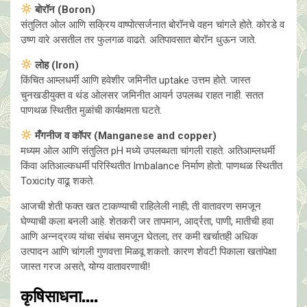
बोरॉन (Boron)
संतुलित ओल आणि सक्रिय वाष्पोत्सर्जनात बोरॉनचे वहन चांगले होते. कोरडे व
उष्ण वारे असतील तर फुलगळ वाढते. अतिपावसात बोरॉन धुऊन जाते.
लोह (Iron)
किंचित आम्लधर्मी आणि हवेशीर जमिनीत uptake उत्तम होते. जास्त
चुनखडीयुक्त व थंड ओलसर जमिनीत आयर्न उपलब्ध राहत नाही. सतत
पाणथळ स्थितीत मुळांची कार्यक्षमता घटते.
मँगनीज व कॉपर (Manganese and copper)
मध्यम ओल आणि संतुलित pH मध्ये उपलब्धता चांगली राहते. अतिआम्लधर्मी
किंवा अतिआल्कधर्मी परिस्थितीत Imbalance निर्माण होतो. पाणथळ स्थितीत
Toxicity वाढू शकते.
आजची शेती फक्त खत टाकण्याची राहिलेली नाही; ती वातावरण समजून
घेण्याची कला बनली आहे. शेतकरी जर तापमान, आर्द्रता, पाणी, मातीची हवा
आणि अन्नद्रव्य यांचा संबंध समजून घेतला, तर कमी खर्चातही अधिक
उत्पादन आणि चांगली गुणवत्ता मिळवू शकतो. कारण शेवटी पिकाला खतांपेक्षा
जास्त गरज असते, योग्य वातावरणाची!
कृषिसाधना....