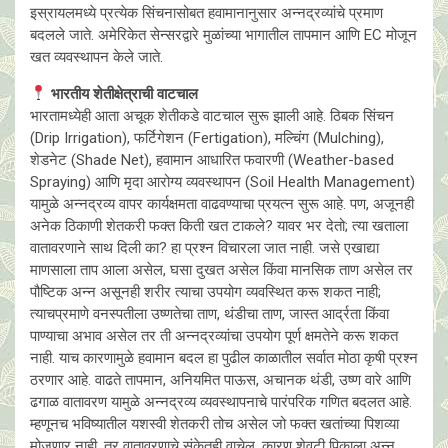
इस्रायलमध्ये प्रत्येक सिंचनासोबत हवामानानुसार अन्नद्रव्यांचे प्रमाण
बदलले जाते. अमेरिकेत सेन्सरद्वारे मुळांच्या भागातील तापमान आणि EC मोजून
खत व्यवस्थापन केले जाते.
भारतीय शेतीक्षेत्राची वाटचाल
भारतामध्येही आता अचूक शेतीकडे वाटचाल सुरू झाली आहे. ठिबक सिंचन
(Drip Irrigation), फर्टिगेशन (Fertigation), मल्चिंग (Mulching),
शेडनेट (Shade Net), हवामान आधारित फवारणी (Weather-based
Spraying) आणि मृदा आरोग्य व्यवस्थापन (Soil Health Management)
यामुळे अन्नद्रव्य वापर कार्यक्षमता वाढवण्याचा प्रयत्न सुरू आहे. पण, अजूनही
अनेक ठिकाणी शेतकरी फक्त किती खत टाकले? यावर भर देतो; त्या खताला
वातावरणाने साथ दिली का? हा प्रश्न विचारला जात नाही. जसे एखाद्या
माणसाला ताप आला असेल, घसा दुखत असेल किंवा मानसिक ताण असेल तर
पौष्टिक अन्न असूनही शरीर त्याचा उपयोग व्यवस्थित करू शकत नाही;
त्याचप्रमाणे वनस्पतीला उष्णतेचा ताण, थंडीचा ताण, जास्त आर्द्रता किंवा
पाण्याचा अभाव असेल तर ती अन्नद्रव्यांचा उपयोग पूर्ण क्षमतेने करू शकत
नाही. याच कारणामुळे हवामान बदल हा पुढील काळातील सर्वात मोठा कृषी प्रश्न
ठरणार आहे. वाढते तापमान, अनियमित पाऊस, अचानक थंडी, उष्ण वारे आणि
ढगाळ वातावरण यामुळे अन्नद्रव्य व्यवस्थापनाचे पारंपरिक गणित बदलत आहे.
म्हणूनच भविष्यातील यशस्वी शेतकरी तोच असेल जो फक्त खतांच्या पिशव्या
मोजणार नाही, तर वातावरणाचे संकेतही वाचेल. कारण शेवटी पिकाला अन्न