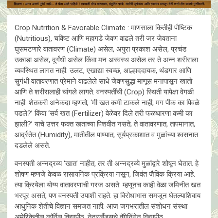
Crop Nutrition & Favorable Climate : माणसाला कितीही पौष्टिक
(Nutritious), चविष्ट आणि महागडे जेवण वाढले तरी जर जेवताना
घुसमटणारे वातावरण (Climate) असेल, अपुरा प्रकाश असेल, प्रचंड
उकाडा असेल, दुर्गंधी असेल किंवा मन अस्वस्थ असेल तर ते अन्न शरीराला
व्यवस्थित लागत नाही. उलट, एखाद्या स्वच्छ, आल्हाददायक, थंडगार आणि
सुगंधी वातावरणात प्रेमाने वाढलेले साधे जेवणसुद्धा माणूस मनापासून खातो
आणि ते शरीरालाही चांगले लागते. वनस्पतींची (Crop) स्थिती यापेक्षा वेगळी
नाही. शेतकरी अनेकदा म्हणतो, ‘मी खत कमी टाकले नाही, मग पीक का पिवळे
पडले?’ किंवा ‘सर्व खत (Fertilizer) वेळेवर दिले तरी फळधारणा कमी का
झाली?’ याचे उत्तर फक्त खताच्या पिशवीत नसते; ते वातावरणात, तापमानात,
आर्द्रतेत (Humidity), मातीतील पाण्यात, सूर्यप्रकाशात व मुळांच्या श्वसनात
दडलेले असते.
वनस्पती अन्नद्रव्य ‘खात’ नाहीत, तर ती अन्नद्रव्ये मुळांद्वारे शोषून घेतात. हे
शोषण म्हणजे केवळ रासायनिक प्रक्रिया नसून, जिवंत जैविक क्रिया आहे.
त्या क्रियेला योग्य वातावरणाची गरज असते. म्हणूनच काही वेळा जमिनीत खत
भरपूर असते, पण वनस्पती उपाशी राहते. हा विरोधाभास समजून घेतल्याशिवाय
आधुनिक शेतीचे विज्ञान समजत नाही. आज जगभरातील संशोधन संस्था
अमेरिकेतील कॉर्नेल विद्यापीठ, नेदरलँड्सचे वॅगेनिंगेन विद्यापीठ,