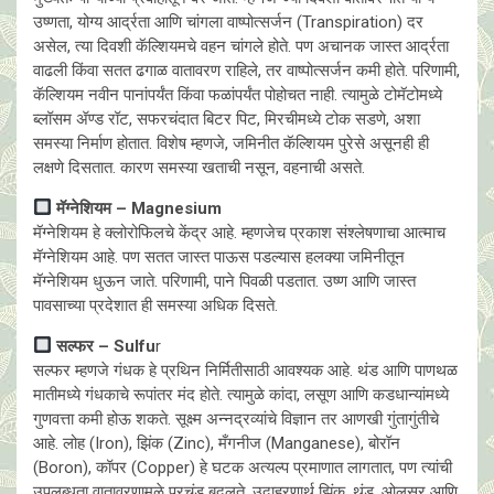
उष्णता, योग्य आर्द्रता आणि चांगला वाष्पोत्सर्जन (Transpiration) दर
असेल, त्या दिवशी कॅल्शियमचे वहन चांगले होते. पण अचानक जास्त आर्द्रता
वाढली किंवा सतत ढगाळ वातावरण राहिले, तर वाष्पोत्सर्जन कमी होते. परिणामी,
कॅल्शियम नवीन पानांपर्यंत किंवा फळांपर्यंत पोहोचत नाही. त्यामुळे टोमॅटोमध्ये
ब्लॉसम ॲण्ड रॉट, सफरचंदात बिटर पिट, मिरचीमध्ये टोक सडणे, अशा
समस्या निर्माण होतात. विशेष म्हणजे, जमिनीत कॅल्शियम पुरेसे असूनही ही
लक्षणे दिसतात. कारण समस्या खताची नसून, वहनाची असते.
मॅग्नेशियम – Magnesium
मॅग्नेशियम हे क्लोरोफिलचे केंद्र आहे. म्हणजेच प्रकाश संश्लेषणाचा आत्माच
मॅग्नेशियम आहे. पण सतत जास्त पाऊस पडल्यास हलक्या जमिनीतून
मॅग्नेशियम धुऊन जाते. परिणामी, पाने पिवळी पडतात. उष्ण आणि जास्त
पावसाच्या प्रदेशात ही समस्या अधिक दिसते.
सल्फर – Sulfu
r
सल्फर म्हणजे गंधक हे प्रथिन निर्मितीसाठी आवश्यक आहे. थंड आणि पाणथळ
मातीमध्ये गंधकाचे रूपांतर मंद होते. त्यामुळे कांदा, लसूण आणि कडधान्यांमध्ये
गुणवत्ता कमी होऊ शकते. सूक्ष्म अन्नद्रव्यांचे विज्ञान तर आणखी गुंतागुंतीचे
आहे. लोह (Iron), झिंक (Zinc), मँगनीज (Manganese), बोरॉन
(Boron), कॉपर (Copper) हे घटक अत्यल्प प्रमाणात लागतात, पण त्यांची
उपलब्धता वातावरणामुळे प्रचंड बदलते. उदाहरणार्थ झिंक. थंड, ओलसर आणि