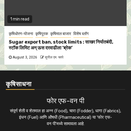
1 min read
कृषिधोरण-योजना
कृषिपूरक
कृषिमाल बाजार
विशेष ब्लॉग
Sugar export ban, stock limits : साखर निर्यातबंदी,
स्टॉक लिमिट अन् ऊस दरवाढीला ‘ब्रेक’
August 3, 2026
सुनील एम. चरपे
कृषिसाधना
फाेर एफ-वन पी
संपूर्ण शेती व शेतमाल हा अन्न (Food), चारा (Fodder), धागा (Fabrics),
इंधन (Fuel) आणि औषधी (Pharmaceutical) या 'फाेर एफ-
वन पी'मध्ये सामावला आहे.