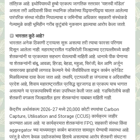
तांत्रिक आहे. इथोपियामधी हुम्बो प्रकल्प जागतिक स्तरावर ‘यशस्वी मॉडेल’
असला तरी आदिवासी किंवा स्थानिक लोकांच्या पिढ्यानपिढ्या चालत आलेल्या
पारंपरिक संस्था मोडीत निघाल्याचा व जमिनीचा अधिकार सहकारी संस्थेकडे
गेल्यामुळे काही भूमिहीन गरीब कुटुंबांचे नुकसान झाल्याचा आरोप केला जातो.
🔳
भारतात कुठे आहे?
भारतात अनेक ठिकाणी ट्रायल्स सुरू असल्या तरी त्याचा फारसा परिणाम
दिसून आलेला नाही. महाराष्ट्रातील गडचिरोली जिल्ह्याच्या एटापल्लीमध्ये काही
शेतकऱ्यांनी या प्रकल्पात सहभाग घेतल्याची माहिती आहे. धानाचे पीक घेणाऱ्या
या शेतकऱ्यांनी बांबू, आवळा, हिरडा, बेहडा, महुआ, चिरंजी, बेल आणि अर्जुन
यासारख्या झाडांची लागवड केल्याने येथे जैवविविधता वाढून कार्बन क्रेडिट
मिळविल्याचा दावा केला जात आहे. तथापि, एटापल्ली हा जंगलाचा व अदिवासींचा
प्रदेश आहे, शिवाय महाराष्ट्रातील प्रसिद्ध सूरजागढ हा प्रकल्प याच भागात
असल्याने या प्रकल्पाविषयी शंका उपस्थित केली जात आहे. गडचिरोलीचे काही
शेतकरी वगळता जिल्ह्यातील इतर शेतकऱ्यांना याबाबत माहिती नाही.
केंद्रीय अर्थसंकल्प 2026-27 मध्ये 20,000 कोटी रुपयांचा Carbon
Capture, Utilisation and Storage (CCUS) कार्यक्रम जाहीर
करण्यात आला आहे. या कार्यक्रमात शेतकऱ्यांना FPO, सहकारी संस्था किंवा
aggregator च्या माध्यमातून कार्बन बाजारात सामावून घेण्याची व्यवस्था आहे.
परंतु हे धोरण केवळ उद्योजकांच्या हिताचे असल्याचा आरोप शेतकरी संघटना