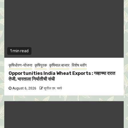
1 min read
कृषिधोरण-योजना
कृषिपूरक
कृषिमाल बाजार
विशेष ब्लॉग
Opportunities India Wheat Exports : गव्हाच्या दरात
तेजी, भारताला निर्यातीची संधी
August 6, 2026
सुनील एम. चरपे