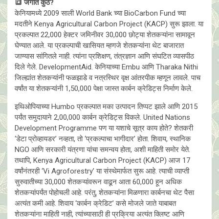
🔳 जगात कुठे?
केनियामध्ये 2009 साली World Bank च्या BioCarbon Fund च्या
मदतीने Kenya Agricultural Carbon Project (KACP) सुरू झाला. या
प्रकल्पात 22,000 हेक्टर जमिनीवर 30,000 छोट्या शेतकऱ्यांना सामावून
घेण्यात आले. या प्रकल्पाची खासियत म्हणजे शेतकऱ्यांना थेट बाजारात
जाण्यास सांगितले नाही. त्यांना प्रशिक्षण, तंत्रज्ञान आणि संघटित व्यासपीठ
दिले गेले. DevelopmentAid. केनियाच्या Embu आणि Tharaka Nithi
जिल्ह्यांत शेतकऱ्यांनी फळझाडे व नत्रस्थिर वृक्ष आंतरपीक म्हणून लावले. पाच
वर्षांत या शेतकऱ्यांनी 1,50,000 पेक्षा जास्त कार्बन क्रेडिट्स निर्माण केले.
इथिओपियाच्या Humbo प्रकल्पात मका उत्पादन तिप्पट झाले आणि 2015
पर्यंत समुदायाने 2,00,000 कार्बन क्रेडिट्स विकले. United Nations
Development Programme पण या यशाचे सूत्र काय होते? शेतकरी
‘डेटा प्रोव्हायडर’ नव्हता, तो ‘प्रकल्पाचा भागीदार’ होता. शिवाय, स्थानिक
NGO आणि सरकारी यंत्रणा यांचा समन्वय होता, अशी माहिती समोर येते.
तथापि, Kenya Agricultural Carbon Project (KACP) आज 17
वर्षांनंतरही ‘Vi Agroforestry’ या संस्थेमार्फत सुरू आहे. त्याची व्याप्ती
सुरुवातीच्या 30,000 शेतकऱ्यांवरून वाढून आता 60,000 हून अधिक
शेतकऱ्यांपर्यंत पोहोचली आहे. परंतु, शेतकऱ्यांना मिळणारा कार्बनचा थेट पैसा
अत्यंत कमी आहे. शिवाय ‘कार्बन क्रेडिट’ कसे मोजले जाते याबाबत
शेतकऱ्यांना माहिती नाही, त्यांच्यासाठी ही प्रक्रिया अत्यंत क्लिष्ट आणि