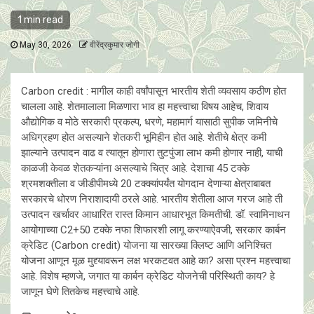
1 min read
May 30, 2026
वीरेंद्रकुमार जोगी
Carbon credit : मागील काही वर्षांपासून भारतीय शेती व्यवसाय कठीण होत
चालला आहे. शेतमालाला मिळणारा भाव हा महत्त्वाचा विषय आहेच, शिवाय
औद्योगिक व मोठे सरकारी प्रकल्प, धरणे, महामार्ग यासाठी सुपीक जमिनीचे
अधिग्रहण होत असल्याने शेतकरी भूमिहीन होत आहे. शेतीचे क्षेत्र कमी
झाल्याने उत्पादन वाढ व त्यातून होणारा तुटपुंजा लाभ कमी होणार नाही, याची
काळजी केवळ शेतकऱ्यांना असल्याचे चित्र आहे. देशाचा 45 टक्के
श्रमशक्तीला व जीडीपीमध्ये 20 टक्क्यांपर्यंत योगदान देणाऱ्या क्षेत्राबाबत
सरकारचे धोरण निराशादायी ठरले आहे. भारतीय शेतीला आज गरज आहे ती
उत्पादन खर्चावर आधारित रास्त किमान आधारभूत किमतीची. डॉ. स्वामिनाथन
आयोगाच्या C2+50 टक्के नफा शिफारशी लागू करण्याऐवजी, सरकार कार्बन
क्रेडिट (Carbon credit) योजना या सारख्या क्लिष्ट आणि अनिश्चित
योजना आणून मूळ मुद्द्यावरून लक्ष भरकटवत आहे का? असा प्रश्न महत्त्वाचा
आहे. विशेष म्हणजे, जगात या कार्बन क्रेडिट योजनेची परिस्थिती काय? हे
जाणून घेणे तितकेच महत्त्वाचे आहे.