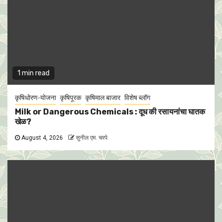
1 min read
कृषिधोरण-योजना
कृषिपूरक
कृषिमाल बाजार
विशेष ब्लॉग
Milk or Dangerous Chemicals : दूध की रसायनांचा घातक
खेळ?
August 4, 2026
सुनील एम. चरपे