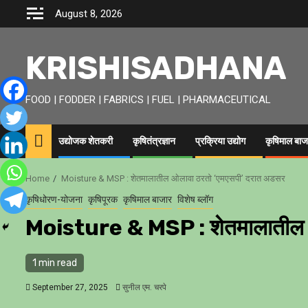
Skip
August 8, 2026
to
content
KRISHISADHANA
FOOD | FODDER | FABRICS | FUEL | PHARMACEUTICAL
उद्योजक शेतकरी
कृषितंत्रज्ञान
प्रक्रिया उद्योग
कृषिमाल बाज
Home
Moisture & MSP : शेतमालातील ओलावा ठरताे ‘एमएसपी’ दरात अडसर
कृषिधोरण-योजना
कृषिपूरक
कृषिमाल बाजार
विशेष ब्लॉग
Moisture & MSP : शेतमालातील ओ
1 min read
September 27, 2025
सुनील एम. चरपे