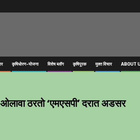
ार
कृषिधोरण-योजना
विशेष ब्लॉग
कृषिपूरक
मुक्त विचार
ABOUT 
लावा ठरताे ‘एमएसपी’ दरात अडसर