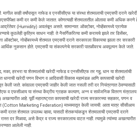
. मागील काही वर्षांपासून नाफेड व एनसीसीएफ या संस्था शेतमालाची एमएसपी दराने खरेद
सपीपेक्षा कमी दर कमी केले जातात. काेणत्याही शेतमालातील ओलावा कमी अधिक करणे ह
्द्रतेवर (Humidity) अवलंबून असते. सामान्यत: ऑक्टाेबर, नाेव्हेंबरमध्ये प्रत्येक
ाचे कुठलेही कृत्रिम साधन नाही. ते नैसर्गिकरित्या कमी करायचे झाले तर डिसेंबर,
ऱ्यांना ऑक्टाेबर, नाेव्हेंबरमध्ये शेतमाल एमएसपी दराने सरकारला विकायचा झाला तर सरकारी
चे आर्थिक नुकसान हाेते. एमएसपी या संकल्पनेचे सरकारी पातळीवरच अवमूल्यन केले जाते.
द, मका, हरभरा या शेतमालांची खरेदी नाफेड व एनसीसीएफ तर गहू, धान या शेतमालांची
त धानाची खरेदी पणन विभाग व आदिवासी विकास महामंडळ आणि कापसाची खरेदी
 केली जाते. कांद्याला एमएसपी जाहीर केली जात नसली तरी दर नियंत्रणात ठेवण्यासाठी
सीएफ व एफसीआय या संस्था केंद्रीय ग्राहक कल्याण, अन्न व सार्वजनिक वितरण मंत्रालय
 अखत्यारीत आहे. पूर्वी महाराष्ट्रात कापसाची खरेदी राज्य सरकारच्या सहकार, पणन व
ंघाच्या (Cotton Marketing Federation) माध्यमातून केली जायची. आता मात्र सीसीआय
ुना कमी दरात शेतमाल उपलब्ध व्हावा, यासाठी शेतकऱ्यांकडून शेतमालाची एमएसपी दराने
रास्त दर मिळावा, असे केंद्र व राज्य सरकारलाच वाटत नाही. त्यामुळे त्यांच्या अखत्यारीत
 करण्यात आलेली नाही.