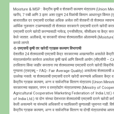
Moisture & MSP : केंद्रीय कृषी व शेतकरी कल्याण मंत्रालय (Union Mini
खरीप, 7 रब्बी आणि 3 इतर अशा एकूण 24 पिकांची किमान आधारभूत किंमत (
बाजारातील दर एमएसपी दरापेक्षा अधिक असेल तरी शेतकरी ताे शेतमाल व्यापाऱ्य
आर्थिक नुकसान टाळण्यासाठी ताे शेतमाल सरकारने एमएसपी दराने खरेदी करावा
एमएसपी दराने खरेदी करण्यासाठी नाफेड, एनसीसीएफ, सीसीआय या केंद्र सरकारच्
केले जातात. अलीकडे, या सरकारी संस्था शेतमालातील ओलाव्याचे (Moisture)
करावे लागते.
♻️
एमएसपी कृषी तर खरेदी ग्राहक कल्याण विभागाची
देशातील 24 शेतमालाची एमएसपी केंद्र सरकारच्या अखत्यारीत असलेले केंद्र
मंत्रालयांतर्गत कार्यरत असलेला कृषी खर्च आणि किमती आयोग (सीएसीप
ठरविताना किंवा जाहीर करताना त्या शेतमालाच्या एमएसपी दराने खरेदी विक्र
गुणवत्ता (एफएक्यू – FAQ- Fair Average Quality) असलेल्या शेतमालाची आ
उल्लेख नसताे. या शेतमालाची एमएसपी दराने खरेदी करण्याचे अधिकार केंद्र व 
केंद्रीय ग्राहक कल्याण, अन्न व सार्वजनिक वितरण मंत्रालय (Union M
सरकारच्या सहकार, पणन व वस्त्रोद्योग मंत्रालयाच्या (Ministry of Coo
Agricultural Cooperative Marketing Federation of India Ltd
of India Ltd.) या दाेन संस्था देशभरात शेतमालांची एमएसपी दराने खरेदी करीत 
केली असल्याने या संस्थांचे अधिकारी व पदाधिकारी कुणालाही जुमानत नाही. वि
केंद्रीय ग्राहक कल्याण, अन्न व सार्वजनिक वितरण या दाेन्ही मंत्रालयांचा आ