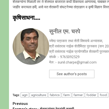
शेतकऱ्यांना मिळाली तर ते शेतमाल बाजारात कधी विकायला आणायचा, याबाबत त्या
जाहीर करायला हवी, असे मत शेतकरी संघटनेच्या तंत्रज्ञान व कृषी विज्ञान विस्तार
कृषिसाधना....
सुनील एम. चरपे
ज्येष्ठ पत्रकार तथा शेती विषयाचे अभ्यासक,
श्री वसंतराव नाईक शेतीमित्र पुरस्कार (सन 2
श्री वसंतराव नाईक प्रयाेगशील शेतकरी पुरस्
संपर्क :- 9765092529
मेल :- sunil.charpe@gmail.com
See author's posts
agri
agriculture
fabrics
farm
farmer
fodder
food
Tags:
Continue
Previous