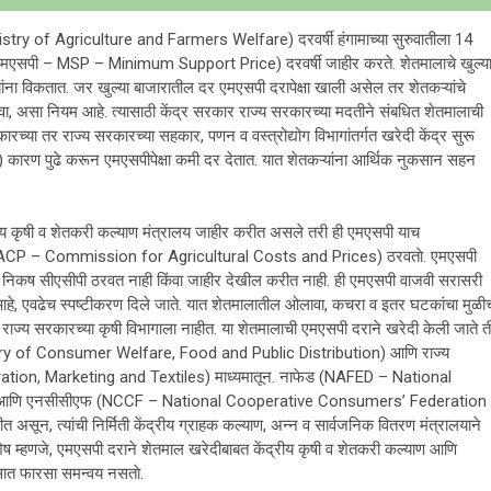
stry of Agriculture and Farmers Welfare) दरवर्षी हंगामाच्या सुरुवातीला 14
एमएसपी – MSP – Minimum Support Price) दरवर्षी जाहीर करते. शेतमालाचे खुल्य
ांना विकतात. जर खुल्या बाजारातील दर एमएसपी दरापेक्षा खाली असेल तर शेतकऱ्यांचे
, असा नियम आहे. त्यासाठी केंद्र सरकार राज्य सरकारच्या मदतीने संबधित शेतमालाची
या तर राज्य सरकारच्या सहकार, पणन व वस्त्रोद्योग विभागांतर्गत खरेदी केंद्र सुरू
 कारण पुढे करून एमएसपीपेक्षा कमी दर देतात. यात शेतकऱ्यांना आर्थिक नुकसान सहन
ीय कृषी व शेतकरी कल्याण मंत्रालय जाहीर करीत असले तरी ही एमएसपी याच
ी – CACP – Commission for Agricultural Costs and Prices) ठरवताे. एमएसपी
ीचे निकष सीएसीपी ठरवत नाही किंवा जाहीर देखील करीत नाही. ही एमएसपी वाजवी सरासरी
हे, एवढेच स्पष्टीकरण दिले जाते. यात शेतमालातील ओलावा, कचरा व इतर घटकांचा मुळी
राज्य सरकारच्या कृषी विभागाला नाहीत. या शेतमालाची एमएसपी दराने खरेदी केली जाते त
inistry of Consumer Welfare, Food and Public Distribution) आणि राज्य
peration, Marketing and Textiles) माध्यमातून. नाफेड (NAFED – National
.) आणि एनसीसीएफ (NCCF – National Cooperative Consumers’ Federation
असून, त्यांची निर्मिती केंद्रीय ग्राहक कल्याण, अन्न व सार्वजनिक वितरण मंत्रालयाने
शेष म्हणजे, एमएसपी दराने शेतमाल खरेदीबाबत केंद्रीय कृषी व शेतकरी कल्याण आणि
पसात फारसा समन्वय नसताे.