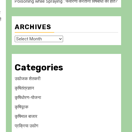
Poisoning while Spraying : फवारणी करताना विषबाधा का हाेते?
ी
े
ARCHIVES
Archives
Categories
उद्योजक शेतकरी
कृषितंत्रज्ञान
कृषिधोरण-योजना
कृषिपूरक
कृषिमाल बाजार
प्रक्रिया उद्योग