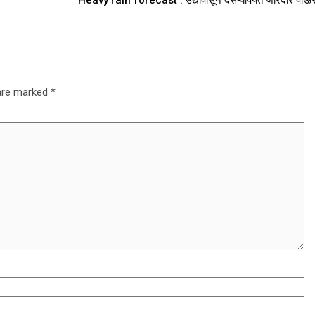
Heavy rain forecast : उद्यापासून दसऱ्यापर्यंत जोरदार पाऊ
 are marked
*