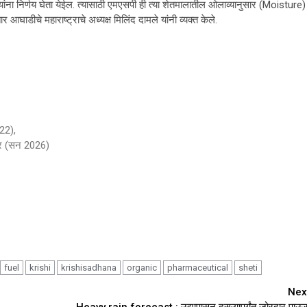
ंना निर्णय घेता येईल. त्यासाठी एमएसपी ही त्या शेतमालातील ओलाव्यानुसार (Moisture)
 आघाडीचे महाराष्ट्राचे अध्यक्ष मिलिंद दामले यांनी व्यक्त केले.
022),
कार (सन 2026)
fuel
krishi
krishisadhana
organic
pharmaceutical
sheti
Nex