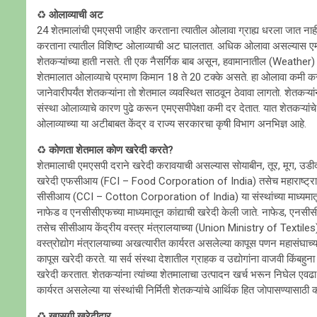
♻️
ओलाव्याची अट
24 शेतमालांची एमएसपी जाहीर करताना त्यातील ओलावा ग्राह्य धरला जात नाही
करताना त्यातील विशिष्ट ओलाव्याची अट घालतात. अधिक ओलावा असल्यास एमए
शेतकऱ्यांच्या हाती नसते. ती एक नैसर्गिक बाब असून, हवामानातील (Weather) आर
शेतमालात ओलाव्याचे प्रमाण किमान 18 ते 20 टक्के असते. हा ओलावा कमी करण्य
जानेवारीपर्यंत शेतकऱ्यांना ताे शेतमाल व्यवस्थित साठवून ठेवावा लागताे. शेतक
संस्था ओलाव्याचे कारण पुढे करून एमएसपीपेक्षा कमी दर देतात. यात शेतकऱ्यां
ओलाव्याच्या या अटीबाबत केंद्र व राज्य सरकारचा कृषी विभाग अनभिज्ञ आहे.
♻️
काेणता शेतमाल काेण खरेदी करते?
शेतमालाची एमएसपी दराने खरेदी करावयाची असल्यास साेयाबीन, तूर, मूग, उडी
खरेदी एफसीआय (FCI – Food Corporation of India) तसेच महाराष्ट्रा
सीसीआय (CCI – Cotton Corporation of India) या संस्थांच्या माध्यमातून
नाफेड व एनसीसीएफच्या माध्यमातून कांद्याची खरेदी केली जाते. नाफेड, एनसी
तसेच सीसीआय केंद्रीय वस्त्र मंत्रालयाच्या (Union Ministry of Textiles)
वस्त्रोद्योग मंत्रालयाच्या अखत्यारीत कार्यरत असलेल्या कापूस पणन महास
कापूस खरेदी करते. या सर्व संस्था देशातील ग्राहक व उद्याेगांना वाजवी किंबह
खरेदी करतात. शेतकऱ्यांना त्यांच्या शेतमालाचा उत्पादन खर्च भरून निघेल एवढा 
कार्यरत असलेल्या या संस्थांची निर्मिती शेतकऱ्यांचे आर्थिक हित जाेपासण्यासाठी
♻️
खासगी खरेदीदार