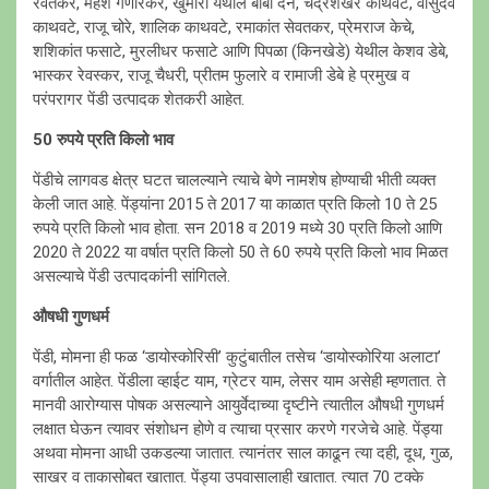
रेवतकर, महेश गणोरकर, खुमारी येथील बाबा दैने, चंद्रशेखर काथवटे, वासुदेव
काथवटे, राजू चोरे, शालिक काथवटे, रमाकांत सेवतकर, प्रेमराज केचे,
शशिकांत फसाटे, मुरलीधर फसाटे आणि पिपळा (किनखेडे) येथील केशव डेबे,
भास्कर रेवस्कर, राजू चैधरी, प्रीतम फुलारे व रामाजी डेबे हे प्रमुख व
परंपरागर पेंडी उत्पादक शेतकरी आहेत.
50 रुपये प्रति किलो भाव
पेंडीचे लागवड क्षेत्र घटत चालल्याने त्याचे बेणे नामशेष होण्याची भीती व्यक्त
केली जात आहे. पेंड्यांना 2015 ते 2017 या काळात प्रति किलो 10 ते 25
रुपये प्रति किलो भाव होता. सन 2018 व 2019 मध्ये 30 प्रति किलो आणि
2020 ते 2022 या वर्षात प्रति किलो 50 ते 60 रुपये प्रति किलो भाव मिळत
असल्याचे पेंडी उत्पादकांनी सांगितले.
औषधी गुणधर्म
पेंडी, मोमना ही फळ ‘डायोस्कोरिसी’ कुटुंबातील तसेच ‘डायोस्कोरिया अलाटा’
वर्गातील आहेत. पेंडीला व्हाईट याम, ग्रेटर याम, लेसर याम असेही म्हणतात. ते
मानवी आरोग्यास पोषक असल्याने आयुर्वेदाच्या दृष्टीने त्यातील औषधी गुणधर्म
लक्षात घेऊन त्यावर संशोधन होणे व त्याचा प्रसार करणे गरजेचे आहे. पेंड्या
अथवा मोमना आधी उकडल्या जातात. त्यानंतर साल काढून त्या दही, दूध, गुळ,
साखर व ताकासोबत खातात. पेंड्या उपवासालाही खातात. त्यात 70 टक्के