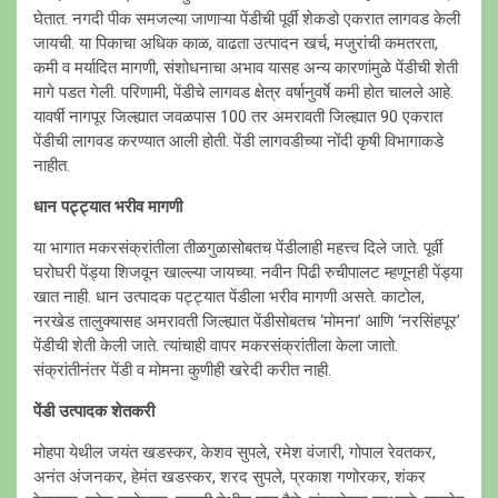
घेतात. नगदी पीक समजल्या जाणाऱ्या पेंडीची पूर्वी शेकडो एकरात लागवड केली
जायची. या पिकाचा अधिक काळ, वाढता उत्पादन खर्च, मजुरांची कमतरता,
कमी व मर्यादित मागणी, संशोधनाचा अभाव यासह अन्य कारणांमुळे पेंडीची शेती
मागे पडत गेली. परिणामी, पेंडीचे लागवड क्षेत्र वर्षानुवर्षे कमी होत चालले आहे.
यावर्षी नागपूर जिल्ह्यात जवळपास 100 तर अमरावती जिल्ह्यात 90 एकरात
पेंडीची लागवड करण्यात आली होती. पेंडी लागवडीच्या नोंदी कृषी विभागाकडे
नाहीत.
धान पट्ट्यात भरीव मागणी
या भागात मकरसंक्रांतीला तीळगुळासोबतच पेंडीलाही महत्त्व दिले जाते. पूर्वी
घरोघरी पेंड्या शिजवून खाल्ल्या जायच्या. नवीन पिढी रुचीपालट म्हणूनही पेंड्या
खात नाही. धान उत्पादक पट्ट्यात पेंडीला भरीव मागणी असते. काटोल,
नरखेड तालुक्यासह अमरावती जिल्ह्यात पेंडीसोबतच ‘मोमना’ आणि ‘नरसिंहपूर’
पेंडीची शेती केली जाते. त्यांचाही वापर मकरसंक्रांतीला केला जातो.
संक्रांतीनंतर पेंडी व मोमना कुणीही खरेदी करीत नाही.
पेंडी उत्पादक शेतकरी
मोहपा येथील जयंत खडस्कर, केशव सुपले, रमेश वंजारी, गोपाल रेवतकर,
अनंत अंजनकर, हेमंत खडस्कर, शरद सुपले, प्रकाश गणोरकर, शंकर