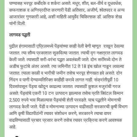
पाण्यासह भरपूर कर्बाेदके व शर्करा असते. मधुर, शीत, बल-वीर्य व दूधवर्धक,
कफनाशक व अग्निप्रदीप्त करणारी पेंडी अतिसार, अजीर्ण, श्वेतपदर व अन्य
आजारांवर गुणकारी आहे, अशी माहिती आयुर्वेद चिकित्सक डॉ. आसिफ शेख
यांनी दिली.
लागवड पद्धती
पुढील हंगामासाठी एप्रिलमध्ये पेंड्यांच्या काही वेली बेणी म्हणून राखून ठेवल्या
जातात. त्या सौम्य प्रकाशात सुकविल्या जातात. त्याची मृग नक्षत्रात लागवड
केली जाते. त्यासाठी सरी-वरंभा पद्धत अवलंबली जाते. दोन सरींमध्ये दोन ते
अडीच फुटांचे अंतर असते. त्या जमिनीत 12 ते 18 इंच खोल गाडून लावल्या
जातात. त्याला काळी व भारीची जमीन तसेच भरपूर शेणखत हवे असते. दोन
निंदन व पाणी देण्याव्यतिरिक्त काहीही करावे लागत नाही. संक्रांतीपूर्वी 10
दिवसांपासून पेंड्या खोदून काढल्या जातात. त्यासाठी कुशल मजुरांची गरज
असते. पेंड्यांचे एकरी 10 टन उत्पादन झाल्यास तसेच प्रति क्विंटल किमान
2,500 रुपये भाव मिळाल्यास पेंड्यांची शेती परवडते. याच पद्धतीने मोमनाची
लागवड केली जाते. पेंडी व मोमनाच्या उत्पादन वाढीसाठी सरकारची कृषी विभाग
आणि कृषी विद्यापीठांनी त्यावर संशोधन करणे, सरकारने त्याचा वापर
वाढविण्यासाठी प्रचार प्रसार करणे तसेच त्यावर प्रक्रिया करणे आवश्यक
आहे.