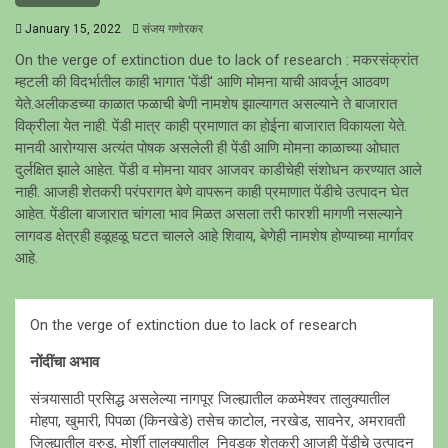
January 15, 2022
संजय गणोरकर
On the verge of extinction due to lack of research : मकरसंक्रांत
म्हटली की विदर्भातील काही भागात 'पेंडी' आणि मोमना याची आवर्जून आठवण
येते.अलीकडच्या काळात फळाची बेणी नामशेष झाल्यागत असल्याने ते बाजारात
विक्रीला येत नाही. पेंडी मात्र काही प्रमाणात का होईना बाजारात विकायला येते.
मानवी आरोग्यास अत्यंत पोषक असलेली ही पेंडी आणि मोमना काळाच्या ओघात
दुर्लक्षित झाले आहेत. पेंडी व मोमना यावर आजवर काडीचेही संशोधन करण्यात आले
नाही. आजही शेतकरी परंपरागत बेणे वापरून काही प्रमाणात पेंडीचे उत्पादन घेत
आहेत. पेंडीला बाजारात चांगला भाव मिळत असला तरी फारशी मागणी नसल्याने
लागवड क्षेत्रही हळूहळू घटत चालले आहे शिवाय, बेणेही नामशेष होण्याच्या मार्गावर
आहे.
On the verge of extinction due to lack of research
नोंदींचा अभाव
संत्र्यासाठी प्रसिद्ध असलेल्या नागपूर जिल्ह्यातील कळमेश्वर तालुक्यातील
मोहपा, खुमारी, पिपळा (किनखेडे) तसेच काटोल, नरखेड, सावनेर, अमरावती
जिल्ह्यातील वरुड, मोर्शी तालुक्यातील निवडक शेतकरी आजही पेंडीचे उत्पादन