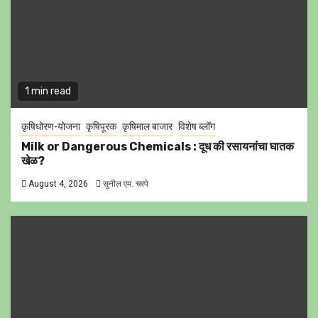
1 min read
कृषिधोरण-योजना
कृषिपूरक
कृषिमाल बाजार
विशेष ब्लॉग
Milk or Dangerous Chemicals : दूध की रसायनांचा घातक
खेळ?
August 4, 2026
सुनील एम. चरपे