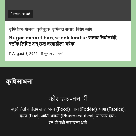
1 min read
कृषिधोरण-योजना
कृषिपूरक
कृषिमाल बाजार
विशेष ब्लॉग
Sugar export ban, stock limits : साखर निर्यातबंदी,
स्टॉक लिमिट अन् ऊस दरवाढीला ‘ब्रेक’
August 3, 2026
सुनील एम. चरपे
कृषिसाधना
फाेर एफ-वन पी
संपूर्ण शेती व शेतमाल हा अन्न (Food), चारा (Fodder), धागा (Fabrics),
इंधन (Fuel) आणि औषधी (Pharmaceutical) या 'फाेर एफ-
वन पी'मध्ये सामावला आहे.