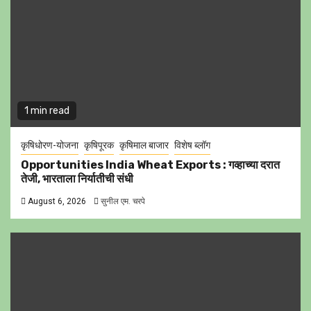
1 min read
कृषिधोरण-योजना
कृषिपूरक
कृषिमाल बाजार
विशेष ब्लॉग
Opportunities India Wheat Exports : गव्हाच्या दरात
तेजी, भारताला निर्यातीची संधी
August 6, 2026
सुनील एम. चरपे