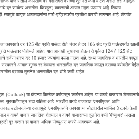
ागतिक बाजारातील कापसाचे दर देशांतर्गत दराच्या तुलनेत कमी वाटत असले तरी वाहतूक
पसाचे दर समांतर असतील. किंबहुना, कापसाची आयात महाग पडणार आहे. शिवाय,
यामुळे कापूस आयातदारांना मार्च-एप्रिलपर्यंत प्रतीक्षा करावी लागणार आहे. तोपर्यंत
 कापसाचे दर 125 सेंट प्रति पाऊंड होते. नंतर हे दर 106 सेंट प्रति पाऊंडपर्यंत खाली
्रति पाऊंडवर पोहोचले आहेत. यात आणखी सुधारणा होऊन ते पूर्ववत 124 ते 125 सेंट
 कापसाचे सर्वसाधारण दर 10 हजार रुपयांचा पल्ला गाठत आहे. सध्या जागतिक व भारतीय कापूस
ंद्र सरकारने आयात शुल्क रद्द केल्यास भारतातील दर जागतिक कापूस दराच्या बरोबरीत येईल
रातील दराच्या तुलनेत भारतातील दर थोडे कमी आहेत.
’ (Cotlook) या कंपन्या कित्येक वर्षापासून कार्यरत आहेत. या वायदे बाजारात शेतमालाचे
क्स’ सुरुवातीपासून चढा राहिला आहे. भारतीय वायदे बाजारात ‘एमसीएक्स’ आणि
 कापड उद्योजकांच्या दबावामुळे ‘एमसीएक्स’ने कापसाच्या सौद्यांवरील मार्जिल 3 टक्के केली
ेतमाल व वायदे बाजार जागतिक शेतमाल व वायदे बाजाराच्या तुलनेत कमी ‘मॅच्युअर’ असला
ील त्रुटी दूर करून हा बाजार अधिक ‘मॅच्युअर’ करणे आवश्यक आहे.