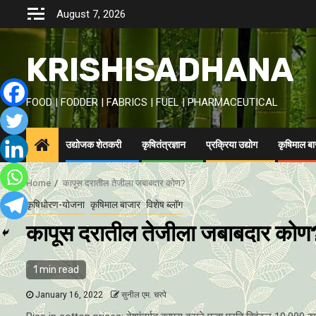
Skip
August 7, 2026
to
content
KRISHISADHANA
FOOD | FODDER | FABRICS | FUEL | PHARMACEUTICAL
उद्योजक शेतकरी
कृषितंत्रज्ञान
प्रक्रिया उद्योग
कृषिमाल ब
Home
कापूस दरातील तेजीला जबाबदार कोण?
कृषिधोरण-योजना
कृषिमाल बाजार
विशेष ब्लॉग
कापूस दरातील तेजीला जबाबदार कोण
1 min read
January 16, 2022
सुनील एम. चरपे