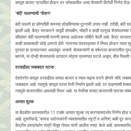
कापूस बाजार प्रभावित होऊन दर कोसळतील असा शेतकरी विरोधी निर्णय घेऊ 
‘बंदी’ घालण्याची ‘फॅशन’
बंदी घालणे हा कोणतीही समस्या सोडविण्याचा दूरगामी उपाय नाही. तरीही, बंदी 
झाली आहे. केंद्र सरकारने यापूर्वी सोयाबीन, मोहरी व काही प्रमुख शेतमालाच्य
सौद्यांवर बंदी घालण्याची मागणी कापड उद्योजक लॉबीने केली आहे. केंद्र सरकारने
काही काळासाठी थोडे उतरले होते. नंतरच्या पंधरवड्यात ते स्थिर होऊन त्यात 
पुरवठा हा उत्पादनावर अवलंबून असतो. शेतकऱ्यांनी या वर्षभरात बाजारातील पुरवठा
म्हणजे, या दोन्ही शेतमालाचे उत्पादन मोठ्या प्रमाणात घटले असून, हीच स्थिती
दरवाढीला जबाबदार घटक
देशांतर्गत कापूस दरवाढीला वायदा बाजार व त्यात चढ्या दराने होणारे सौदे 
जबाबदार आहे. त्यामुळे कापूस दरात तेजी निर्माण झाली आहे. दर वाढण्याची शक्
त्यामुळे बाजारातील आवकही स्थिर आहे. या तेजीचा वायदा बाजाराची फारसा संबंध
आयात शुल्क
या बैठकीत कापसावरील 11 टक्के आयात शुल्क रद्द करण्यासंदर्भात निर्णय होऊ शकत
आहे. दुसरीकडे, ‘कापड उद्योजकांनी व्यवसायातील त्रृटी व अनिष्ट बाबी दूर करा
केंद्रीय वस्त्रोद्योग मंत्री पीयूष गोयल यांनी आधीच स्पष्ट केले आहे. कापसा