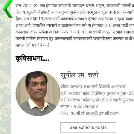
सन 2021-22 च्या हंगामात कापसाचे उत्पादन घटले असून, कापसाची मागणी व वा
शिवाय, गुलाबी बोंडअळीच्या प्रादुर्भावामुळे दहाही प्रमुख कापूस उत्पादक राज्
देशभरात 360.13 लाख गाठी कापसाचे उत्पादन होणार असल्याचा अंदाज व्यक्त
आला आहे. देशातील व्यापारी व उद्योजकांच्या मते या हंगामात 310 लाख गाठ
कापसाचा वापर यापेक्षा अधिक असणार आहे. मग, भारताची कापूस उत्पादन क्षम
मागणी यातील तफावत दूर करण्यासाठी कायमस्वरुपी उपाययोजना करणार कधी? केंद्र
महत्त्व देणे गरजेचे आहे.
कृषिसाधना....
सुनील एम. चरपे
ज्येष्ठ पत्रकार तथा शेती विषयाचे अभ्यासक,
श्री वसंतराव नाईक शेतीमित्र पुरस्कार (सन 2
श्री वसंतराव नाईक प्रयाेगशील शेतकरी पुरस्
संपर्क :- 9765092529
मेल :- sunil.charpe@gmail.com
See author's posts