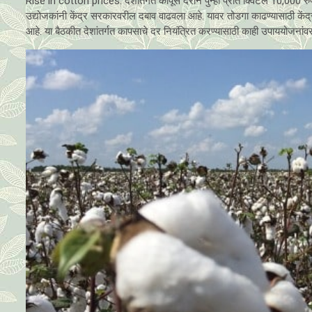
Rise in cotton prices: देशांतर्गत कापूस दराने पुन्हा प्रति क्विंटल 10,000 र
उद्योजकांनी केंद्र सरकारवरील दबाव वाढवला आहे. यावर तोडगा काढण्यासाठी केंद्र
आहे. या बैठकीत देशांतर्गत कापसाचे दर नियंत्रित करण्यासाठी काही उपाययोजनांवर