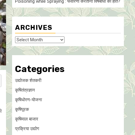
Poisoning while Spraying : फवारणी करताना विषबाधा का हाेते?
ARCHIVES
Archives
Categories
उद्योजक शेतकरी
कृषितंत्रज्ञान
कृषिधोरण-योजना
कृषिपूरक
ी
कृषिमाल बाजार
प्रक्रिया उद्योग