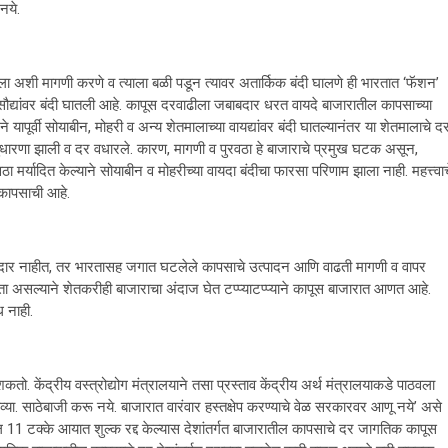
नये.
घाला अशी मागणी करणे व त्याला बळी पडून त्यावर अतार्किक बंदी घालणे ही भारतात ‘फॅशन’
ा सौद्यांवर बंदी घातली आहे. कापूस दरवाढीला जबाबदार धरत वायदे बाजारातील कापसाच्या
 यापूर्वी सोयाबीन, मोहरी व अन्य शेतमालाच्या वायद्यांवर बंदी घातल्यानंतर या शेतमालाचे द
सुधारणा झाली व दर वधारले. कारण, मागणी व पुरवठा हे बाजाराचे प्रमुख घटक असून,
 मर्यादित केल्याने सोयाबीन व मोहरीच्या वायदा बंदीचा फारसा परिणाम झाला नाही. महत्त्वाच
 कापसाची आहे.
जबाबदार नाहीत, तर भारतासह जगात घटलेले कापसाचे उत्पादन आणि वाढती मागणी व वापर
यता असल्याने शेतकरीही बाजाराचा अंदाज घेत टप्प्याटप्प्याने कापूस बाजारात आणत आहे.
 नाही.
ो. केंद्रीय वस्त्रोद्योग मंत्रालयाने तसा प्रस्ताव केंद्रीय अर्थ मंत्रालयाकडे पाठवला
व्या. साठेबाजी करू नये. बाजारात वारंवार हस्तक्षेप करण्याचे वेळ सरकारवर आणू नये’ असे
वरील 11 टक्के आयात शुल्क रद्द केल्यास देशांतर्गत बाजारातील कापसाचे दर जागतिक कापूस