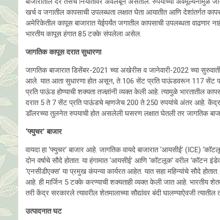
बाजारातील दर तसेच निर्यातीवर अवलंबून असतील. रुपयाच्या अवमूल्यनामुळे ज
खर्च व जगातील कापसाची उपलब्धता लक्षात घेता आयातीत आणि देशांतर्गत का
अमेरिकेतील कापूस बाजारात येईपर्यंत जगातील कापसाची उपलब्धता वाढणार नाही. त्
भारतीय कापूस हंगात 85 टक्के संपलेला असेल.
जागतिक कापूस दरात सुधारणा
जागतिक बाजारात डिसेंबर-2021 च्या अखेरीस व जानेवारी-2022 च्या सुरुवातीला
आले. यात आता सुधारणा होत असून, ते 106 सेंट प्रति पाऊंडवरून 117 सेंट प
प्रति पाऊंड होण्याची शक्यता तज्ज्ञांनी व्यक्त केली आहे. त्यामुळे भारतातील
दरात 5 ते 7 सेंट प्रति पाऊंडचे म्हणजेच 200 ते 250 रुपयांचे अंतर आहे. के
डॉलरच्या तुलनेत रुपयाची होत असलेली घसरण लक्षात घेतली तर जागतिक बाजा
‘फ्युचर’ बाजार
वायदा हा ‘फ्युचर’ बाजार आहे. जागतिक वायदे बाजारात ‘आयसीई’ (ICE) ‘कॉटलूक
दोन वर्षाचे सौदे होतात. या हंगामात ‘आयसीई’ आणि ‘कॉटलूक’ वरील ‘कॉटन इंडे
‘एनसीडीएक्स’ या प्रमुख कंपन्या कार्यरत आहेत. यात सहा महिन्यांचे सौदे होतात.
आहे. ही मार्जिन 5 टक्के करण्याची शक्यताही व्यक्त केली जात आहे. भारतीय श
तरी केंद्र सरकारले त्यावरील शेतमालाच्या सौद्यांवर बंदी घालण्याऐवजी त्यात
उत्पादनात घट