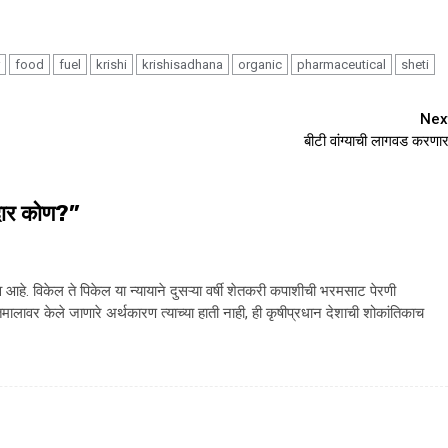
food
fuel
krishi
krishisadhana
organic
pharmaceutical
sheti
Nex
बीटी वांग्याची लागवड करणार
दार कोण?
”
 आहे. विकेल ते पिकेल या न्यायाने दुसऱ्या वर्षी शेतकरी कपाशीची भरमसाट पेरणी
ावर केले जाणारे अर्थकारण त्याच्या हाती नाही, ही कृषीप्रधान देशाची शोकांतिकाच