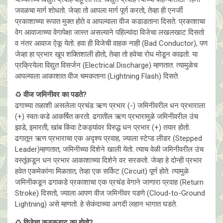
जवळचा मार्ग शोधतो. जेव्हा तो आपला मार्ग पूर्ण करतो, तेव्हा ही एनर्जी
प्रकाशाच्या रूपात मुक्त होते व आपल्याला वीज कडाडताना दिसते. प्रकाशाचा
वेग आवाजाच्या वेगापेक्षा जास्त असल्याने पहिल्यांदा विजेचा लखलखाट दिसतो
व नंतर आवाज ऐकू येतो. हवा ही विजेची वाहक नाही (Bad Conductor), पण
जेव्हा हा प्रभार खूप शक्तिशाली होतो, तेव्हा तो हवेचा रोध मोडून काढतो. या
प्रक्रियेला विद्युत विसर्जन (Electrical Discharge) म्हणतात. त्यामुळेच
आपल्याला आकाशात वीज चमकताना (Lightning Flash) दिसते.
♻️
वीज जमिनीवर का पडते?
ढगाच्या तळाशी असलेला प्रचंड ऋण प्रभार (-) जमिनीवरील धन प्रभाराला
(+) स्वतःकडे आकर्षित करतो. ढगातील ऋण प्रभारामुळे जमिनीवरील उंच
झाडे, इमारती, खांब किंवा टेकड्यांवर विरुद्ध धन प्रभार (+) तयार होतो.
ढगातून ऋण प्रभाराचा एक अदृश्य प्रवाह, ज्याला स्टेप्ड लीडर (Stepped
Leader)म्हणतात, जमिनीच्या दिशेने खाली येतो. त्याच वेळी जमिनीवरील उंच
वस्तूंकडून धन प्रभार आकाशाच्या दिशेने वर सरकतो. जेव्हा हे दोन्ही प्रभार
हवेत एकमेकांना मिळतात, तेव्हा एक सर्किट (Circuit) पूर्ण होते. त्यामुळे
जमिनीकडून ढगाकडे प्रकाशाचा एक प्रचंड वेगाने जाणारा प्रवाह (Return
Stroke) दिसतो, ज्याला आपण वीज जमिनीवर पडणे (Cloud-to-Ground
Lightning) असे म्हणतो. हे सेकंदाच्या अगदी लहान भागात घडते.
♻️
विजेचा कडकडाट का होतो?