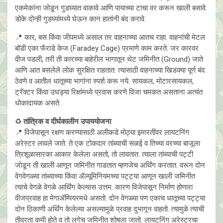
एकमेकांना जोडून गुडघ्यात वाकावे आणि पायाच्या टाचा वर करून खाली बसावे.
डोके दोन्ही गुडघ्यांमध्ये घेऊन कान हातांनी बंद करावे.
📍 कार, बस किंवा जीपमध्ये असाल तर वाहनाच्या आतच राहा. वाहनांची मेटल
बॉडी एका फॅराडे केज (Faradey Cage) प्रमाणे काम करते. जर कारवर
वीज पडली, तरी ती कारच्या बाहेरील भागातून थेट जमिनीत (Ground) जाते
आणि आत बसलेले लोक सुरक्षित राहतात. त्यासाठी वाहनाच्या खिडक्या पूर्ण बंद
ठेवणे व आतील धातूच्या भागांना स्पर्श करू नये. सायकल, मोटारसायकल,
ट्रॅक्टर किंवा उघड्या रिक्षांमध्ये प्रवास करणे विजा चमकत असताना अत्यंत
धोकादायक असते.
♻️
तांत्रिक व दीर्घकालीन उपाययोजना
📍 विजेपासून रक्षण करण्यासाठी अलीकडे मोठ्या इमारतींवर लायटनिंग
अरेस्टर लावले जाते. ते एक टोकदार तांब्याची सळई व तिच्या वरच्या बाजूला
त्रिशूळासारका आकार केलेला असतो, तो लावतात. त्याला तांब्याची पट्टी
जोडून ती खाली आणून जमिनीत गाडतात म्हणजेच अर्थिंग करतात. वरून दोन
वेगवेगळ्या तांब्याच्या किंवा ॲल्यूमिनियमच्या पट्ट्या आणून खाली जमिनीत
त्याचे वेगळे वेगळे आर्थिंग केल्यास उत्तम. कारण विजेपासून निर्माण होणारा
वीजप्रवाह हा मेगाॲम्पियरमधे असतो. दोन वेगळ्या पण एकाच धातूच्या पट्ट्या
दोन ठिकाणी अर्थिंग केलेल्या असल्यामुळे प्रवाह दुभागून वाहतो. त्यामुळे त्याची
तीव्रता कमी होते व तो लगेच जमिनीत शोषला जातो. लायटनिंग अरेस्टरचा