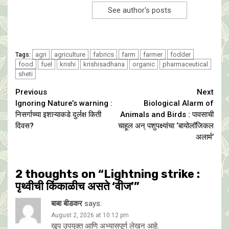
See author's posts
agri
agriculture
fabrics
farm
farmer
fodder
Tags:
food
fuel
krishi
krishisadhana
organic
pharmaceutical
sheti
Continue
Previous
Next
Ignoring Nature’s warning :
Biological Alarm of
Reading
निसर्गाच्या इशाऱ्याकडे दुर्लक्ष किती
Animals and Birds : पावसाची
दिवस?
चाहूल अन् पशुपक्ष्यांचा ‘बायोलॉजिकल
अलार्म’
2 thoughts on “
Lightning strike :
पृथ्वीची किंकाळीच असते ‘वीज’
”
बाबा बीडकर
says:
August 2, 2026 at 10:12 pm
खूप उपयुक्त आणि अभ्यासपूर्ण लेखन आहे.