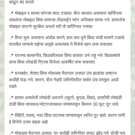
काढून बंद करावे.
📍 मोबाइल व साध्या फोनचा वापर टाळावा. वीज चमकत असताना चार्जिंगला
लावलेला मोबाइल किंवा वायरचा लँडलाईन फोन अजिबात वापरू नये. वायरलेस
मोबाइल वापरणे सुरक्षित असले तरी ताे चार्जिंगवर नसावा.
📍 विजा सुरू असताना अंघोळ करणे, हात-पाय धुणे किंवा भांडी घासणे टाळावे.
घरातील पाण्याचे पाईप्स धातूचे असल्यास ते विजेचे वहन करू शकतात.
📍 घराच्या बाल्कनीत, खिडकीजवळ किंवा छतावर उभे राहू नये. खिडक्यांचे
काच किंवा लोखंडी ग्रिल्स विजेला आकर्षित करू शकतात.
📍 घराबाहेर, शेतात किंवा मोकळ्या मैदानात असाल उंच झाडांचा आश्रय
कधीही घेऊ नये. कारण, वीज नेहमी जमिनीवरील सर्वात उंच वस्तूवर आधी
पडते.
📍 हातात असलेली लोखंडी अवजारे (खुरपे, कुदळ, विळा), छत्रीची लोखंडी
दांडी किंवा सायकल/मोटारसायकल यांच्यापासून किमान 30 फूट दूर जावे.
📍 विहिरी, तलाव, नद्या किंवा पाटाच्या पाण्यापासून त्वरित दूर व्हावे. कारण पाणी
हे विजेचे उत्तम वाहक आहे.
📍 मोकळ्या मैदानात असाल, तर कधीही जमिनीवर सपाट झोपू नये. दोन्ही पाय