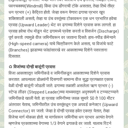
पवनचक्क्या(Windmill) किंवा उंच डोंगराची टोके असतात, तेव्हा तिथे तीव्र
धन प्रभार (+) केंद्रित होतो. जेव्हा वरून येणारा ढगाचा प्रभार खूप
शक्तिशाली असतो, तेव्हा या उंच वस्तूंच्या टोकावरून एक धन प्रभारित हवेचा
प्रवाह (Upward Leader) थेट वर ढगाच्या दिशेने प्रवास करू लागतो. हा
प्रवाह हवेचा रोध मोडून थेट ढगामध्ये प्रवेश करतो व विसर्जन (Discharge)
पूर्ण करतो. त्यामुळे वीज जमिनीवरून वर जाताना दिसते. हाय-स्पीड कॅमेऱ्याने
(High-speed camera) याचे चित्रीकरण केले असता, या विजांचे फाटे
(Branches) झाडाच्या फांद्यांसारखे वर आकाशाच्या दिशेने पसरताना
दिसतात.
♻️
विजांच्या दोन्ही बाजूंनी प्रवास
विजा आकाशातून जमिनीकडे व जमिनीकडून आकाशाच्या दिशेने प्रवास
करतात. आपल्याला डोळ्यांनी दिसणारी सामान्य वीज सुद्धा प्रत्यक्षात एकाच
वेळी दोन्ही बाजूंनी जोडली जाते. ढगाच्या तळाशी असलेला ऋण प्रभार (-)
स्टेप्ड लीडर (Stepped Leader)च्या माध्यमातून अदृश्यपणे व टप्प्याटप्प्याने
जमिनीकडे खाली येतो. हा प्रवाह जमिनीच्या जवळ सुमारे 50 ते 100 मीटर
अंतरावर येताच, जमिनीवरील उंच वस्तूंमधून एक अपवर्ड कनेक्टर (Upward
Connector) वर जातो. जेव्हा हे दोन्ही प्रवाह हवेत एकत्र येतात, तेव्हा
विजेचा मार्ग मोकळा होतो. या मार्गावरून जमिनीचा धन प्रभार अत्यंत वेगाने
म्हणजेच प्रकाशाच्या वेगाच्या 1/3 वेगाने ढगाकडे वर जातो. यालाच रिटर्न