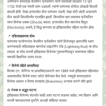
अमेरिकन शास्त्रज्ञ बेंजामिन फ्रँकलिन यांनी पावसाळी वादळात 15 जून
1752 राेजी एक रेशमी पतंग उडवली. त्यांनी पतंगाच्या दोरीला लोखंडी किल्ली
बांधली होती. जेव्हा ढगांमधील वीज पतंगावर पडली, तेव्हा दोरी ओली असल्याने
वीज खाली किल्लीपर्यंत प्रवाहित झाली. किल्लीला हात लावताच फ्रँकलिन
यांना विजेचा धक्का (Shock) बसला. ढगांमधील वीज म्हणजेच विद्युत
(Electricity) असते, हे सिद्ध करणारा हा इतिहासातील पहिला प्रयोग होता.
📍
तडितवाहकाचा शोध
पतंगाच्या प्रयोगानंतर बेंजामिन फ्रँकलिन यांनी विजेपासून इमारतींचे रक्षण
करण्यासाठी तडितवाहक म्हणजेच लाइटनिंग रॉड (Lightning Rod) चा शोध
लावला. हा शोध मानवी इतिहासात विजेच्या नुकसानीपासून वाचण्याचा पहिला
यशस्वी वैज्ञानिक उपाय ठरला.
📍
विजेचे पहिले छायाचित्र
विल्यम एन. जेनिंग्ज या छायाचित्रकाराने सन 1889 मध्ये इतिहासात पहिल्यांदा
आकाशातील विजेचे स्पष्ट फोटो कॅमेऱ्यात कैद केले. त्यामुळे शास्त्रज्ञांना
विजेचा आकार व तिच्या शाखांचा (Branches) अभ्यास करणे सोपे झाले.
♻️
रंजक व अद्भूत घटना
इतिहासात विजेच्या संदर्भात काही अशा घटना घडल्या आहेत, ज्या विज्ञान आणि
मानवी चमत्काराच्या दृष्टीने आजही चर्चिल्या जातात.