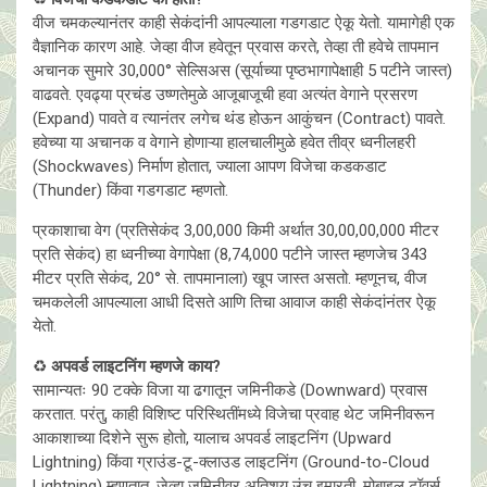
वीज चमकल्यानंतर काही सेकंदांनी आपल्याला गडगडाट ऐकू येतो. यामागेही एक
वैज्ञानिक कारण आहे. जेव्हा वीज हवेतून प्रवास करते, तेव्हा ती हवेचे तापमान
अचानक सुमारे 30,000° सेल्सिअस (सूर्याच्या पृष्ठभागापेक्षाही 5 पटीने जास्त)
वाढवते. एवढ्या प्रचंड उष्णतेमुळे आजूबाजूची हवा अत्यंत वेगाने प्रसरण
(Expand) पावते व त्यानंतर लगेच थंड होऊन आकुंचन (Contract) पावते.
हवेच्या या अचानक व वेगाने होणाऱ्या हालचालीमुळे हवेत तीव्र ध्वनीलहरी
(Shockwaves) निर्माण होतात, ज्याला आपण विजेचा कडकडाट
(Thunder) किंवा गडगडाट म्हणतो.
प्रकाशाचा वेग (प्रतिसेकंद 3,00,000 किमी अर्थात 30,00,00,000 मीटर
प्रति सेकंद) हा ध्वनीच्या वेगापेक्षा (8,74,000 पटीने जास्त म्हणजेच 343
मीटर प्रति सेकंद, 20° से. तापमानाला) खूप जास्त असतो. म्हणूनच, वीज
चमकलेली आपल्याला आधी दिसते आणि तिचा आवाज काही सेकंदांनंतर ऐकू
येतो.
♻️
अपवर्ड लाइटनिंग म्हणजे काय?
सामान्यतः 90 टक्के विजा या ढगातून जमिनीकडे (Downward) प्रवास
करतात. परंतु, काही विशिष्ट परिस्थितींमध्ये विजेचा प्रवाह थेट जमिनीवरून
आकाशाच्या दिशेने सुरू होतो, यालाच अपवर्ड लाइटनिंग (Upward
Lightning) किंवा ग्राउंड-टू-क्लाउड लाइटनिंग (Ground-to-Cloud
Lightning) म्हणतात. जेव्हा जमिनीवर अतिशय उंच इमारती, मोबाइल टॉवर्स,