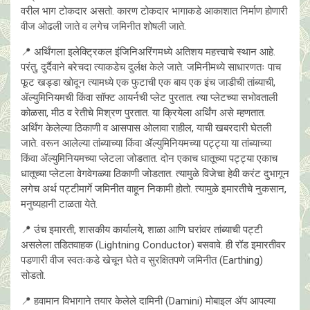
वरील भाग टोकदार असतो. कारण टोकदार भागाकडे आकाशात निर्माण होणारी
वीज ओढली जाते व लगेच जमिनीत शोषली जाते.
📍 अर्थिंगला इलेक्ट्रिकल इंजिनिअरिंगमध्ये अतिशय महत्त्वाचे स्थान आहे.
परंतु, दुर्दैवाने बरेचदा त्याकडेच दुर्लक्ष केले जाते. जमिनीमध्ये साधारणतः पाच
फूट खड्डा खाेदून त्यामध्ये एक फुटाची एक बाय एक इंच जाडीची तांब्याची,
ॲल्युमिनियमची किंवा सॉफ्ट आयर्नची प्लेट पुरतात. त्या प्लेटच्या सभोवताली
कोळसा, मीठ व रेतीचे मिश्रण पुरतात. या क्रियेला अर्थिंग असे म्हणतात.
अर्थिंग केलेल्या ठिकाणी व आसपास ओलावा राहील, याची खबरदारी घेतली
जाते. वरून आलेल्या तांब्याच्या किंवा ॲल्युमिनियमच्या पट्ट्या या तांब्याच्या
किंवा ॲल्युमिनियमच्या प्लेटला जोडतात. दोन एकाच धातूच्या पट्ट्या एकाच
धातूच्या प्लेटला वेगवेगळ्या ठिकाणी जोडतात. त्यामुळे विजेचा हेवी करंट दुभागून
लगेच अर्थ पट्टीमार्गे जमिनीत वाहून निकामी होतो. त्यामुळे इमारतीचे नुकसान,
मनुष्यहानी टाळता येते.
📍 उंच इमारती, शासकीय कार्यालये, शाळा आणि घरांवर तांब्याची पट्टी
असलेला तडितवाहक (Lightning Conductor) बसवावे. ही रॉड इमारतीवर
पडणारी वीज स्वतःकडे खेचून घेते व सुरक्षितपणे जमिनीत (Earthing)
सोडतो.
📍 हवामान विभागाने तयार केलेले दामिनी (Damini) मोबाइल ॲप आपल्या