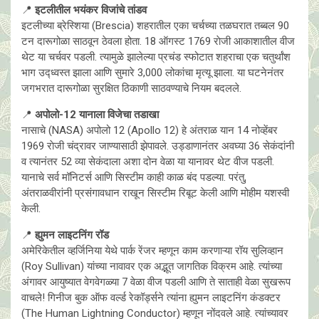
📍
इटलीतील भयंकर विजांचे तांडव
इटलीच्या ब्रेस्शिया (Brescia) शहरातील एका चर्चच्या तळघरात तब्बल 90
टन दारूगोळा साठवून ठेवला होता. 18 ऑगस्ट 1769 राेजी आकाशातील वीज
थेट या चर्चवर पडली. त्यामुळे झालेल्या प्रचंड स्फोटात शहराचा एक चतुर्थांश
भाग उद्ध्वस्त झाला आणि सुमारे 3,000 लोकांचा मृत्यू झाला. या घटनेनंतर
जगभरात दारूगोळा सुरक्षित ठिकाणी साठवण्याचे नियम बदलले.
📍
अपोलो-12 यानाला विजेचा तडाखा
नासाचे (NASA) अपोलो 12 (Apollo 12) हे अंतराळ यान 14 नोव्हेंबर
1969 राेजी चंद्रावर जाण्यासाठी झेपावले. उड्डाणानंतर अवघ्या 36 सेकंदांनी
व त्यानंतर 52 व्या सेकंदाला अशा दोन वेळा या यानावर थेट वीज पडली.
यानाचे सर्व मॉनिटर्स आणि सिस्टीम काही काळ बंद पडल्या. परंतु,
अंतराळवीरांनी प्रसंगावधान राखून सिस्टीम रिबूट केली आणि मोहीम यशस्वी
केली.
📍
ह्युमन लाइटनिंग रॉड
अमेरिकेतील व्हर्जिनिया येथे पार्क रेंजर म्हणून काम करणाऱ्या रॉय सुलिव्हान
(Roy Sullivan) यांच्या नावावर एक अद्भूत जागतिक विक्रम आहे. त्यांच्या
अंगावर आयुष्यात वेगवेगळ्या 7 वेळा वीज पडली आणि ते साताही वेळा सुखरूप
वाचले! गिनीज बुक ऑफ वर्ल्ड रेकॉर्ड्सने त्यांना ह्युमन लाइटनिंग कंडक्टर
(The Human Lightning Conductor) म्हणून नोंदवले आहे. त्यांच्यावर