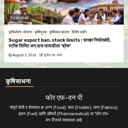
1 min read
कृषिधोरण-योजना
कृषिपूरक
कृषिमाल बाजार
विशेष ब्लॉग
Sugar export ban, stock limits : साखर निर्यातबंदी,
स्टॉक लिमिट अन् ऊस दरवाढीला ‘ब्रेक’
August 3, 2026
सुनील एम. चरपे
कृषिसाधना
फाेर एफ-वन पी
संपूर्ण शेती व शेतमाल हा अन्न (Food), चारा (Fodder), धागा (Fabrics),
इंधन (Fuel) आणि औषधी (Pharmaceutical) या 'फाेर एफ-
वन पी'मध्ये सामावला आहे.