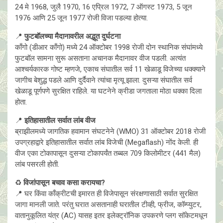
24 मे 1968, जुलै 1970, 16 एप्रिल 1972, 7 ऑगस्ट 1973, 5 जून
1976 आणि 25 जून 1977 रोजी विजा पडल्या होत्या.
📍
फुटबॉलच्या मैदानावरील अद्भूत दुर्घटना
काँगो (डीआर काँगो) मध्ये 24 ऑक्टोबर 1998 राेजी दोन स्थानिक संघांमध्ये
फुटबॉल सामना सुरू असताना अचानक मैदानावर वीज पडली. अत्यंत
आश्चर्यकारक गोष्ट म्हणजे, एकाच संघातील सर्व 11 खेळाडू विजेच्या धक्क्याने
जागीच बेशुद्ध पडले आणि दुर्दैवाने त्यांचा मृत्यू झाला. दुसऱ्या संघातील सर्व
खेळाडू पूर्णपणे सुरक्षित राहिले. या घटनेने क्रीडा जगताला मोठा धक्का दिला
होता.
📍
इतिहासातील सर्वात लांब वीज
ब्राझीलमध्ये जागतिक हवामान संघटनेने (WMO) 31 ऑक्टोबर 2018 राेजी
उपग्रहाद्वारे इतिहासातील सर्वात लांब विजेची (Megaflash) नोंद केली. ही
वीज एका टोकापासून दुसऱ्या टोकापर्यंत तब्बल 709 किलोमीटर (441 मैल)
लांब पसरली होती.
♻️
विजांपासून बचाव कसा करायचा?
📍 घर किंवा काँक्रीटची इमारत ही विजेपासून संरक्षणासाठी सर्वात सुरक्षित
जागा मानली जाते. परंतु घरात असतानाही घरातील टीव्ही, फ्रीज, कॉम्प्युटर,
वातानुकूलित यंत्र (AC) यासह इतर इलेक्ट्रॉनिक उपकरणे प्लग सॉकेटमधून