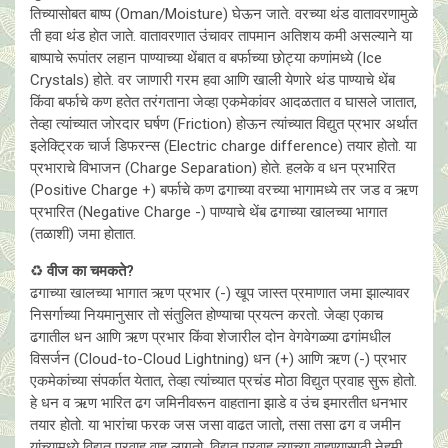
तिच्यासोबत बाष्प (Oman/Moisture) घेऊन जाते. वरच्या थंड वातावरणामुळे
ती हवा थंड हाेत जाते. वातावरणात उंचावर तापमान अतिशय कमी असल्याने या
बाष्पाचे रूपांतर लहान पाण्याच्या थेंबात व बर्फाच्या छाेट्या कणांमध्ये (Ice
Crystals) होते. वर जाणारी गरम हवा आणि खाली येणारे थंड पाण्याचे थेंब
किंवा बर्फाचे कण हतेत तरंगताना जेव्हा एकमेकांवर आदळतात व घासले जातात,
तेव्हा त्यांच्यात जोरदार घर्षण (Friction) होऊन त्यांच्यात विद्युत प्रभार अर्थात
इलेक्ट्रिक चार्ज डिफरन्स (Electric charge difference) तयार होतो. या
प्रभाराचे विभाजन (Charge Separation) हाेते. हलके व धन प्रभारित
(Positive Charge +) बर्फाचे कण ढगाच्या वरच्या भागामध्ये तर जड व ऋण
प्रभारित (Negative Charge -) पाण्याचे थेंब ढगाच्या खालच्या भागात
(तळाशी) जमा होतात.
♻️
वीज का चमकते?
ढगाच्या खालच्या भागात ऋण प्रभार (-) खूप जास्त प्रमाणात जमा झाल्यावर
निसर्गाच्या नियमानुसार तो संतुलित होण्याचा प्रयत्न करतो. जेव्हा एकाच
ढगातील धन आणि ऋण प्रभार किंवा शेजारील दोन वेगवेगळ्या ढगांमधील
विसर्जन (Cloud-to-Cloud Lightning) धन (+) आणि ऋण (-) प्रभार
एकमेकांच्या संपर्कात येतात, तेव्हा त्यांच्यात प्रचंड मोठा विद्युत प्रवाह सुरू होतो.
हे धन व ऋण भारित ढग जमिनीवरून वाहताना झाडे व उंच इमारतीत धनभार
तयार होतो. या भारांचा फरक जस जसा वाढत जातो, तसा तसा ढग व जमीन
यांच्यामध्ये विद्युत प्रवाह वाहू लागतो. विद्युत प्रवाह त्याच्या वाहण्यासाठी नेहमी