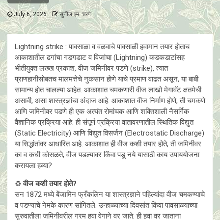
July 6, 2026
सुनील एम. चरपे
Lightning strike : पावसाळा व वळवाचे पावसाळी हवामान तयार हाेताच
आकाशातील ढगांचा गडगडाट व विजांचा (Lightning) कडकडाटांसह
भीतीयुक्त लख्ख प्रकाश, वीज जमिनीवर पडणे (strike), त्यात
प्राणहानीसाेबतच मालमत्तेचे नुकसान हाेणे याचे प्रमाण वाढत असून, या बाबी
सामान्य हाेत चालल्या आहेत. आकाशात चमकणारी वीज लाखो मेगावॅट क्षतमेची
असावी, असा शास्त्रज्ञांचा अंदाज आहे. आकाशात वीज निर्माण होणे, ती चमकणे
आणि जमिनीवर पडणे ही एक अत्यंत रोमांचक आणि शक्तिशाली नैसर्गिक
वैज्ञानिक प्रक्रिया आहे. ही संपूर्ण प्रक्रिया वातावरणातील स्थितिक विद्युत
(Static Electricity) आणि विद्युत विसर्जन (Electrostatic Discharge)
या सिद्धांतांवर आधारित आहे. आकाशात ही वीज कशी तयार होते, ती जमिनीवर
का व कधी काेसळते, वीज पडल्यावर किंवा पडू नये यासाठी काय उपाययाेजना
करायला हव्या?
♻️
वीज कशी तयार होते?
सन 1872 मध्ये बेंजामिन फ्रँकलिन या शास्त्रज्ञाने पहिल्यांदा वीज चमकण्याचे
व पडण्याचे नेमके कारण सांगितले. उन्हाळ्याच्या दिवसांत किंवा पावसाळ्याच्या
सुरुवातीला जमिनीवरील गरम हवा वेगाने वर जाते. ही हवा वर जाताना