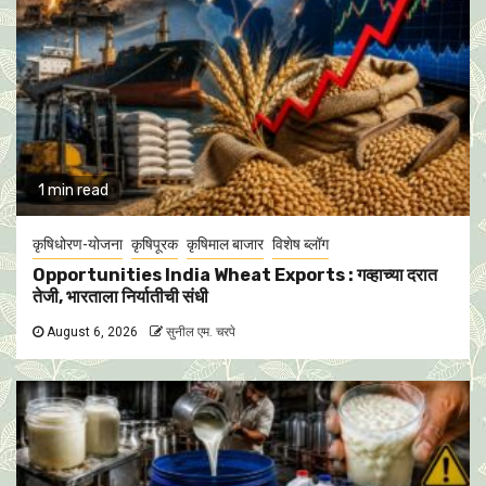
1 min read
कृषिधोरण-योजना
कृषिपूरक
कृषिमाल बाजार
विशेष ब्लॉग
Opportunities India Wheat Exports : गव्हाच्या दरात
तेजी, भारताला निर्यातीची संधी
August 6, 2026
सुनील एम. चरपे