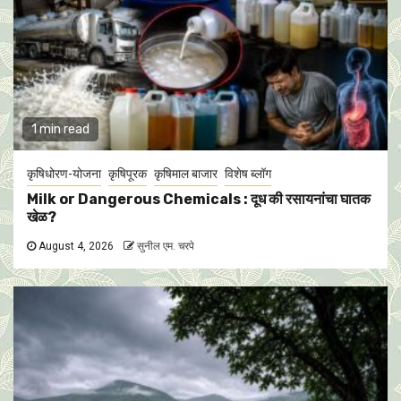
1 min read
कृषिधोरण-योजना
कृषिपूरक
कृषिमाल बाजार
विशेष ब्लॉग
Milk or Dangerous Chemicals : दूध की रसायनांचा घातक
खेळ?
August 4, 2026
सुनील एम. चरपे