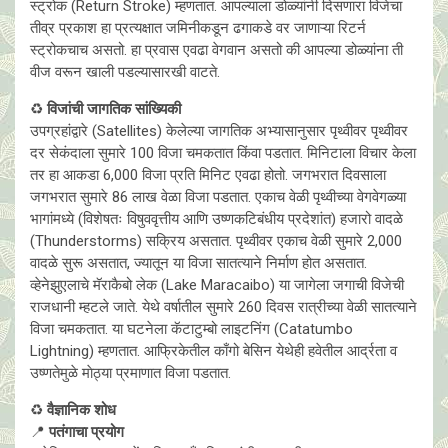
स्ट्रोक (Return Stroke) म्हणतात. आपल्याला डोळ्यांनी दिसणारा विजेचा
तीव्र प्रकाश हा प्रत्यक्षात जमिनीकडून ढगाकडे वर जाणाऱ्या रिटर्न
स्ट्रोकचाच असतो. हा प्रवास एवढा वेगवान असतो की आपल्या डोळ्यांना ती
वीज वरून खाली पडल्यासारखी वाटते.
♻️
विजांची जागतिक सांख्यिकी
उपग्रहांद्वारे (Satellites) केलेल्या जागतिक अभ्यासानुसार पृथ्वीवर पृथ्वीवर
दर सेकंदाला सुमारे 100 विजा चमकतात किंवा पडतात. मिनिटाला विचार केला
तर हा आकडा 6,000 विजा प्रति मिनिट एवढा होतो. जगभरात दिवसाला
जगभरात सुमारे 86 लाख वेळा विजा पडतात. एकाच वेळी पृथ्वीच्या वेगवेगळ्या
भागांमध्ये (विशेषतः विषुववृत्तीय आणि उष्णकटिबंधीय प्रदेशांत) हजारो वादळे
(Thunderstorms) सक्रिय असतात. पृथ्वीवर एकाच वेळी सुमारे 2,000
वादळे सुरू असतात, ज्यातून या विजा सातत्याने निर्माण होत असतात.
व्हेनेझुएलाचे मॅराकैबो लेक (Lake Maracaibo) या जागेला जगाची विजेची
राजधानी म्हटले जाते. येथे वर्षातील सुमारे 260 दिवस रात्रीच्या वेळी सातत्याने
विजा चमकतात. या घटनेला कॅटाटुम्बो लाइटनिंग (Catatumbo
Lightning) म्हणतात. आफ्रिकेतील काँगो बेसिन येथेही हवेतील आर्द्रता व
उष्णतेमुळे माेठ्या प्रमाणात विजा पडतात.
♻️
वैज्ञानिक शोध
📍
पतंगाचा प्रयोग