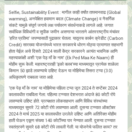
Selfie, Sustainability Event : मागील काही वर्षांत तापमानवाढ (Global
warming), अनपेक्षित हवामान बदल (Climate Change) व नैसर्गिक
संकटे यामुळे संपूर्ण जगाचे लक्ष पर्यावरण संवर्धनाकडे लागले आहे. जगात
सर्वाधिक विविधांगी व सुपीक जमीन असणाऱ्या भारताने आंतरराष्ट्रीय मंचांवर
‘हरित प्रतिमा’ जपण्यासाठी पुढाकार घेतला. यातूनच कार्बन क्रेडीट (Carbon
Credit) सारख्या योजनांमध्ये भारत सरकारचे धोरण मोठ्या प्रमाणात सहभागी
होता येईल असे दिसते. 2024 साली केंद्र सरकारने अत्यंत भावनिक आणि
महत्त्वाकांक्षी अशी ‘एक पेड़ माँ के नाम’ (Ek Ped Maa Ke Naam) ही
मोहीम सुरू केली. महाराष्ट्रातही ‘इको क्लब’च्या माध्यमातून प्रत्येक शाळेला
किमान 50 झाडे लावण्याचे उद्दिष्ट देऊन या मोहिमेचा तिसरा टप्पा (3.0)
अधिकृतपणे राबवला जात आहे.
‘एक पेड़ माँ के नाम’ या मोहिमेचा पहिला टप्पा जून 2024 ते सप्टेंबर 2024
कालावधीत राबविला गेला. पहिल्या टप्प्यात देशभरात अंदाजे 80 कोटी रोपे
लावण्याचे उद्दिष्ट होते. प्रत्यक्षात लोकसहभाग आणि विविध संस्थांच्या
माध्यमातून सुमारे 72 कोटी रोपे लावण्यात आली. दुसऱ्या टप्प्यात ऑक्टोबर
2024 ते मार्च 2025 या कालावधीत उरलेले उद्दिष्ट आणि अतिरिक्त मोहीम
हाती घेऊन एकूण संख्या 140 कोटींच्या पार नेण्यात आली. दुसऱ्या टप्प्यात
स्वतंत्रपणे सुमारे 68 कोटी रोपे लावली गेली. या योजनेचे फलित काय? तर