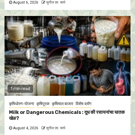
August 6, 2026
सुनील एम. चरपे
1 min read
कृषिधोरण-योजना
कृषिपूरक
कृषिमाल बाजार
विशेष ब्लॉग
Milk or Dangerous Chemicals : दूध की रसायनांचा घातक
खेळ?
August 4, 2026
सुनील एम. चरपे