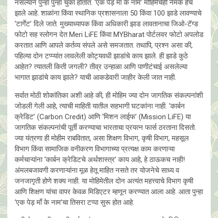
नसल्याने पुन्हा पुन्हा चुका होतात. ‘एक पेड़ माँ के नाम’ मोहिमेचेही नेमके हेच
झाले आहे. शाळांना किंवा स्थानिक प्रशासनाला 50 किंवा 100 झाडे लावण्याचे
‘टार्गेट’ दिले जाते. मुख्याध्यापक किंवा अधिकारी झाड लावतानाचा जिओ-टॅग्ड
फोटो सह स्लोगन देत Meri LiFE किंवा MYBharat पोर्टलवर फोटो अपलोड
करतात आणि आपले कर्तव्य संपले असे समजतात. तथापि, प्रश्न असा की,
पहिल्या दोन टप्प्यांत लावलेली कोट्यवधी झाडांचे काय झाले. ही झाडे कुठे
आहेत? त्यातली किती जगली? तीव्र उन्हाळा आणि पाणीटंचाई असलेल्या
भागात झाडांचे काय झाले? याची आकडेवारी जाहीर केली जात नाही.
सर्वात मोठी शोकांतिका अशी आहे की, ही मोहिम ज्या दोन जागतिक संकल्पनांशी
जोडली गेली आहे, त्याची माहिती यातील सहभागी घटकांना नाही. ‘कार्बन
क्रेडिट’ (Carbon Credit) आणि ‘मिशन लाईफ’ (Mission LiFE) या
जागतिक संकल्पनांची पूर्ती करण्याचा भारताचा प्रयत्न फार्स ठरताना दिसतो.
ज्या यंत्रणा ही मोहीम राबवितात, असा शिक्षण विभाग, कृषी विभाग, महसूल
विभाग किंवा सामाजिक वनीकरण विभागाच्या प्रत्यक्ष काम करणाऱ्या
कर्मचाऱ्यांना ‘कार्बन क्रेडिटचे अर्थशास्त्र’ काय आहे, हे ठाऊकच नाही!
अंमलबजावणी करणाऱ्यांना मूळ हेतू माहित नसते तर योजनेचे साध्य व
जनजागृती होणे शक्य नाही. या मोहिमेतील दोन अत्यंत महत्त्वाचे विभाग कृषी
आणि शिक्षण यांचा वापर केवळ मिडिएटर म्हणून करण्यात आला आहे. आता पुन्हा
‘एक पेड़ माँ के नाम’चा तिसरा टप्पा सुरू होत आहे.