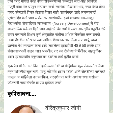
कृषी क्षेत्र मागील काही वर्षात संक्रमणाच्या काळातून जात आहे. निविष्ठा,
मजुरी यांचा मेळ घालून उत्पादन खर्च, त्यानंतर मिळणारा भाव, नफा किंवा तोटा
यावर कोणताही विचार होताना दिसत नाही. शाळांमधून झाडे लावण्यासाठी
प्रोत्साहित केले जात असेल तर शाळांमधील इको क्लबच्या माध्यमातून
विद्यार्थ्यांना ‘रोपवाटिका व्यवस्थापन’ (Nursery Development)चे थेट
व्यावसायिक धडे का दिले जात नाहीत? विद्यार्थ्यांनी स्वतः शास्त्रीय पद्धतीने रोपे
तयार करण्याचे शिक्षण कृषी क्षेत्रातील संधींना अधिक विकसित करू शकते.
नव्या शैक्षणिक धोरणात व्यावसायिक शिक्षणावर भर दिला जात आहे, याचा
उल्लेख येथे हमखास केला आहे. लावलेल्या झाडांपैकी 40 ते 50 टक्के झाडे
संगोपनाअभावी वाळून जात असतील, तर त्या रोपांच्या निर्मितीवर, वाहतुकीवर
आणि प्रशासकीय मनुष्यबळावर झालेला खर्च बुडीत ठरतो.
‘एक पेड़ माँ के नाम’ किंवा ‘इको क्लब 3.0’ या मोहिमांच्या मूळ संकल्पनेत किंवा
हेतूत कोणतीही चूक नाही. परंतु, जोपर्यंत आपण ‘फोटो आणि सेल्फी’च्या पलीकडे
जाऊन या मोहिमेला उत्तरदायित्व, पारदर्शकता आणि अर्थव्यवस्था यासोबत
जोडणारी नाही तोपर्यंत हा एक इव्हेंटच ठरले.
कृषिसाधना....
वीरेंद्रकुमार जोगी