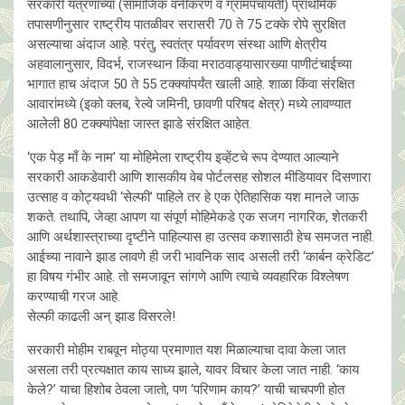
सरकारी यंत्रणांच्या (सामाजिक वनीकरण व ग्रामपंचायती) प्राथमिक
तपासणीनुसार राष्ट्रीय पातळीवर सरासरी 70 ते 75 टक्के रोपे सुरक्षित
असल्याचा अंदाज आहे. परंतु, स्वतंत्र पर्यावरण संस्था आणि क्षेत्रीय
अहवालानुसार, विदर्भ, राजस्थान किंवा मराठवाड्यासारख्या पाणीटंचाईच्या
भागात हाच अंदाज 50 ते 55 टक्क्यांपर्यंत खाली आहे. शाळा किंवा संरक्षित
आवारांमध्ये (इको क्लब, रेल्वे जमिनी, छावणी परिषद क्षेत्र) मध्ये लावण्यात
आलेली 80 टक्क्यांपेक्षा जास्त झाडे संरक्षित आहेत.
‘एक पेड़ माँ के नाम’ या मोहिमेला राष्ट्रीय इव्हेंटचे रूप देण्यात आल्याने
सरकारी आकडेवारी आणि शासकीय वेब पोर्टलसह सोशल मीडियावर दिसणारा
उत्साह व कोट्यवधी ‘सेल्फी’ पाहिले तर हे एक ऐतिहासिक यश मानले जाऊ
शकते. तथापि, जेव्हा आपण या संपूर्ण मोहिमेकडे एक सजग नागरिक, शेतकरी
आणि अर्थशास्त्राच्या दृष्टीने पाहिल्यास हा उत्सव कशासाठी हेच समजत नाही.
आईच्या नावाने झाड लावणे ही जरी भावनिक साद असली तरी ‘कार्बन क्रेडिट’
हा विषय गंभीर आहे. तो समजावून सांगणे आणि त्याचे व्यवहारिक विश्लेषण
करण्याची गरज आहे.
सेल्फी काढली अन् झाड विसरले!
सरकारी मोहीम राबवून मोठ्या प्रमाणात यश मिळाल्याचा दावा केला जात
असला तरी प्रत्यक्षात काय साध्य झाले, यावर विचार केला जात नाही. ‘काय
केले?’ याचा हिशोब ठेवला जातो, पण ‘परिणाम काय?’ याची चाचपणी होत