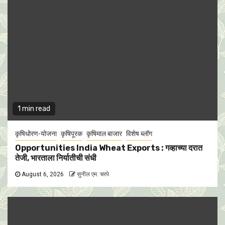
1 min read
कृषिधोरण-योजना
कृषिपूरक
कृषिमाल बाजार
विशेष ब्लॉग
Opportunities India Wheat Exports : गव्हाच्या दरात
तेजी, भारताला निर्यातीची संधी
August 6, 2026
सुनील एम. चरपे