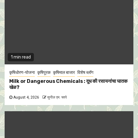
1 min read
कृषिधोरण-योजना
कृषिपूरक
कृषिमाल बाजार
विशेष ब्लॉग
Milk or Dangerous Chemicals : दूध की रसायनांचा घातक
खेळ?
August 4, 2026
सुनील एम. चरपे