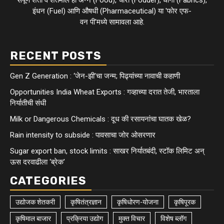
संपूर्ण शेती व शेतमाल हा अन्न (Food), चारा (Fodder), धागा (Fabrics),
इंधन (Fuel) आणि औषधी (Pharmaceutical) या 'फाेर एफ-
वन पी'मध्ये सामावला आहे.
RECENT POSTS
Gen Z Generation : ‘जेन-झी’चा जन्म; पिढ्यांच्या नावाची कहाणी
Opportunities India Wheat Exports : गव्हाच्या दरात तेजी, भारताला
निर्यातीची संधी
Milk or Dangerous Chemicals : दूध की रसायनांचा घातक खेळ?
Rain intensity to subside : पावसाचा जोर ओसरणार
Sugar export ban, stock limits : साखर निर्यातबंदी, स्टॉक लिमिट अन्
ऊस दरवाढीला ‘ब्रेक’
CATEGORIES
उद्योजक शेतकरी
कृषितंत्रज्ञान
कृषिधोरण-योजना
कृषिपूरक
कृषिमाल बाजार
प्रक्रिया उद्योग
मुक्त विचार
विशेष ब्लॉग