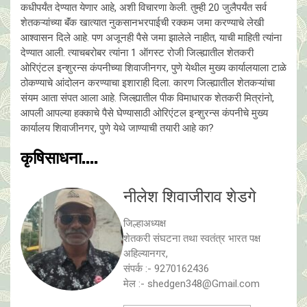
कधीपर्यंत देण्यात येणार आहे, अशी विचारणा केली. तुम्ही 20 जुलैपर्यंत सर्व
शेतकऱ्यांच्या बॅंक खात्यात नुकसानभरपाईची रक्कम जमा करण्याचे लेखी
आश्वासन दिले आहे. पण अजूनही पैसे जमा झालेले नाहीत, याची माहिती त्यांना
देण्यात आली. त्याचबरोबर त्यांना 1 ऑगस्ट रोजी जिल्ह्यातील शेतकरी
ओरिएंटल इन्शुरन्स कंपनीच्या शिवाजीनगर, पुणे येथील मुख्य कार्यालयाला टाळे
ठोकण्याचे आंदोलन करण्याचा इशाराही दिला. कारण जिल्ह्यातील शेतकऱ्यांचा
संयम आता संपत आला आहे. जिल्ह्यातील पीक विमाधारक शेतकरी मित्रांनो,
आपली आपल्या हक्काचे पैसे घेण्यासाठी ओरिएंटल इन्शुरन्स कंपनीचे मुख्य
कार्यालय शिवाजीनगर, पुणे येथे जाण्याची तयारी आहे का?
कृषिसाधना....
नीलेश शिवाजीराव शेडगे
जिल्हाअध्यक्ष
शेतकरी संघटना तथा स्वतंत्र भारत पक्ष
अहिल्यानगर,
संपर्क :- 9270162436
मेल :- shedgen348@Gmail.com