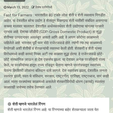
March 15, 2022
विशेष प्रतिनिधी
Fast for Farmers : भारतातील 80 टक्के लोक शेती व शेती व्यवसाय निगडीत
आहेत. या देशातील बरेच उद्योग हे शेतातून पिकणार्‍या शेती मातीशी संबंधित असणाऱ्या
कच्च्या मालावर चालतात. देशातील अर्थव्यवस्थेवर शेती उद्योगाचा चांगल्या प्रकारे
प्रभाव आहे. देशाचा जीडीपी (GDP-Gross Domestic Product) हा सुद्धा
शेतीच्या उत्पादनावर अवलंबून असतो आणि आहे. हे आपण कोरोना काळामध्ये
पाहिलेले आहे. भारतात पूर्वी फार मोठे राजेरजवाडे होते. त्यांनी त्या त्या काळामध्ये
वेगवेगळी अशी शेतीची व शेतकऱ्यांची व्यवस्था केली होती. शेतकरी व शेती यांच्या
विरोधामध्ये काही कायदे नियम अटी त्या काळात सुद्धा होत्या. हे राजेरजवाडे छोटे-
छोटे संस्थानिक जाऊन हा देश एकसंघ झाला. या देशावर अनेक परकीयांनी राज्य
केले, या परकीयांच्या हातून राज्य सोडवून घेताना म्हणजे पारतंत्र्यातून स्वातंत्र्य
येताना कितीतरी लोकांना बलिदान द्यावे लागले. देश स्वातंत्र्य झाला, देशातील जनता
स्वतंत्र झाली, स्वतःचे संविधान, सरकार, राष्ट्रगीत, प्रतिज्ञा, राष्ट्रध्वज, सारं काही
आलं. मात्र परक्यांच्या काळामध्ये असलेले शेतकरीविरोधी धोरण (कायदे) स्वातंत्र
काळातही जसेच्या तसेच ठेवण्यात आले.
🟢
शेती म्हणजे भारलेलं रिंगण
शेती म्हणजे भारलेलं रिंगण आहे. या रिंगणाच्या बाहेर शेतकऱ्याला जाता येत