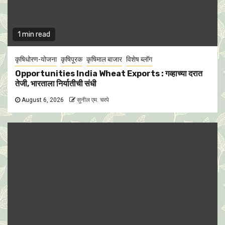
1 min read
कृषिधोरण-योजना
कृषिपूरक
कृषिमाल बाजार
विशेष ब्लॉग
Opportunities India Wheat Exports : गव्हाच्या दरात
तेजी, भारताला निर्यातीची संधी
August 6, 2026
सुनील एम. चरपे