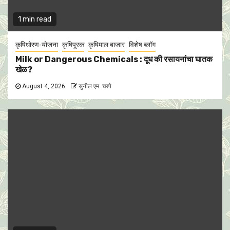
1 min read
कृषिधोरण-योजना
कृषिपूरक
कृषिमाल बाजार
विशेष ब्लॉग
Milk or Dangerous Chemicals : दूध की रसायनांचा घातक
खेळ?
August 4, 2026
सुनील एम. चरपे