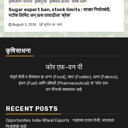
कृषिधोरण-योजना
कृषिपूरक
कृषिमाल बाजार
विशेष ब्लॉग
Sugar export ban, stock limits : साखर निर्यातबंदी,
स्टॉक लिमिट अन् ऊस दरवाढीला ‘ब्रेक’
August 3, 2026
सुनील एम. चरपे
कृषिसाधना
फाेर एफ-वन पी
संपूर्ण शेती व शेतमाल हा अन्न (Food), चारा (Fodder), धागा (Fabrics),
इंधन (Fuel) आणि औषधी (Pharmaceutical) या 'फाेर एफ-
वन पी'मध्ये सामावला आहे.
RECENT POSTS
Opportunities India Wheat Exports : गव्हाच्या दरात तेजी, भारताला
निर्यातीची संधी