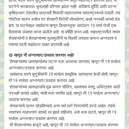
होत्या, मात्र करपे कुटुंबीयांच्या आत्महत्येने संपूर्ण महाराष्ट्र हादरला होता. या
घटनेने सरकारवर कुठलाही परिणाम झाला नाही. अतिशय दुर्दैवी अशी घटना
कृषिप्रधान देशातील छत्रपती शिवाजी महाराजांच्या महाराष्ट्रामध्ये घडली. त्या
गोष्टीला कारण असेल तर शेतकरी विरोधी ध्येयधोरण, काळे नरभक्षी कायदे हेच
होय. या घटनेबद्दल सहवेदना म्हणून किसानपुत्र आंदोलन 19 मार्च रोजी एक
दिवसाचा उपवास करत आलेले आहे. या वर्षीही करत आहे. महाराष्ट्रातील तमाम
शेतकऱ्यांनी व शेतकऱ्यांच्या मुलामुलींनी या दिवशी उपवास करून अन्नदाता व
त्याच्या प्रती सहवेदना व्यक्त करायची आहे.
🟢
म्हणून मी अन्नत्याग/उपवास करणार आहे!
शेतकऱ्यांच्या आत्महत्यांच्या घटना मला अस्वस्थ करतात, म्हणून मी 19 मार्चला
अन्नत्याग/उपवास करणार आहे.
साहेबराव करपे कुटुंबीयांनी 19 मार्चला सामूहिक आत्महत्या केली होती, म्हणून
मी 19 मार्चला अन्नत्याग/उपवास करणार आहे.
शेतकऱ्यांच्या आत्महत्यांचे मूळ कारण सीलिंग, आवश्यक वस्तू, अधिग्रहण आदी
नरभक्षी कायदे आहेत, याची मला जाणीव आहे, म्हणून मी 19 मार्चला अन्नत्याग/
उपवास करणार आहे.
शेतकऱ्यांचे प्रश्न सोडविण्याचे अन्य सर्व मार्ग निरुपयोगी ठरले आहेत. त्यांचे
स्वातंत्र्य नाकारणारे कायदे रद्द झाले पाहिजेत, असे मला वाटते, म्हणून मी 19
मार्चला अन्नत्याग/उपवास करणार आहे.
मी शेतकऱ्यांच्या बाजूने आहे, म्हणून मी 19 मार्चला अन्नत्याग/उपवास करणार