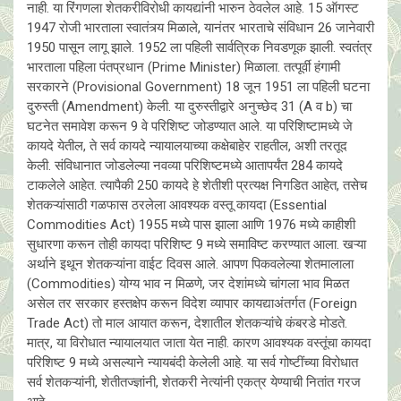
नाही. या रिंगणला शेतकरीविरोधी कायद्यांनी भारुन ठेवलेल आहे. 15 ऑगस्ट
1947 रोजी भारताला स्वातंत्र्य मिळाले, यानंतर भारताचे संविधान 26 जानेवारी
1950 पासून लागू झाले. 1952 ला पहिली सार्वत्रिक निवडणूक झाली. स्वतंत्र
भारताला पहिला पंतप्रधान (Prime Minister) मिळाला. तत्पूर्वी हंगामी
सरकारने (Provisional Government) 18 जून 1951 ला पहिली घटना
दुरुस्ती (Amendment) केली. या दुरुस्तीद्वारे अनुच्छेद 31 (A व b) चा
घटनेत समावेश करून 9 वे परिशिष्ट जोडण्यात आले. या परिशिष्टामध्ये जे
कायदे येतील, ते सर्व कायदे न्यायालयाच्या कक्षेबाहेर राहतील, अशी तरतूद
केली. संविधानात जोडलेल्या नवव्या परिशिष्टमध्ये आतापर्यंत 284 कायदे
टाकलेले आहेत. त्यापैकी 250 कायदे हे शेतीशी प्रत्यक्ष निगडित आहेत, तसेच
शेतकऱ्यांसाठी गळफास ठरलेला आवश्यक वस्तू कायदा (Essential
Commodities Act) 1955 मध्ये पास झाला आणि 1976 मध्ये काहीशी
सुधारणा करून तोही कायदा परिशिष्ट 9 मध्ये समाविष्ट करण्यात आला. खऱ्या
अर्थाने इथून शेतकऱ्यांना वाईट दिवस आले. आपण पिकवलेल्या शेतमालाला
(Commodities) योग्य भाव न मिळणे, जर देशांमध्ये चांगला भाव मिळत
असेल तर सरकार हस्तक्षेप करून विदेश व्यापार कायद्याअंतर्गत (Foreign
Trade Act) तो माल आयात करून, देशातील शेतकऱ्यांचे कंबरडे मोडते.
मात्र, या विरोधात न्यायालयात जाता येत नाही. कारण आवश्यक वस्तूंचा कायदा
परिशिष्ट 9 मध्ये असल्याने न्यायबंदी केलेली आहे. या सर्व गोष्टींच्या विरोधात
सर्व शेतकऱ्यांनी, शेतीतज्ज्ञांनी, शेतकरी नेत्यांनी एकत्र येण्याची नितांत गरज