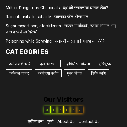
Milk or Dangerous Chemicals : दूध की रसायनांचा घातक खेळ?
Rain intensity to subside : पावसाचा जोर ओसरणार
Sugar export ban, stock limits : साखर निर्यातबंदी, स्टॉक लिमिट अन्
ऊस दरवाढीला ‘ब्रेक’
Poisoning while Spraying : फवारणी करताना विषबाधा का हाेते?
CATEGORIES
उद्योजक शेतकरी
कृषितंत्रज्ञान
कृषिधोरण-योजना
कृषिपूरक
कृषिमाल बाजार
प्रक्रिया उद्योग
मुक्त विचार
विशेष ब्लॉग
Our Visitors
5
8
7
8
7
7
कृषिसाधना
कृषी
About Us
Contact Us