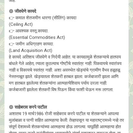
आहे.
🟢
जीवघेणे कायदे
👉 कमाल शेतजमीन धारणा (सीलिंग) कायदा
(Ceiling Act)
👉 आवश्यक वस्तू कायदा.
(Essential Commodities Act)
👉 जमीन अधिग्रहण कायदा.
(Land Acquisition Act)
हे कायदे अतिशय जीवघेणे व निर्दयी आहेत. या कायद्यामुळे शेतकऱ्याचे हातपाय
बांधले गेले आहेत, त्याला कुठल्याच गोष्टीचे स्वातंत्र नाही. पिकवायचे स्वातंत्र्य
नाही व विकायचे स्वतंत्र नाही. अशा अवस्थेत खेड्यांचे ग्रामीण वैभव हळूहळू
नेस्तनाबूत झाले. खेड्यातला शेतकरी हतबल झाला. कर्जबाजारी झाला आणि
मग हातबल झालेल्या शेतकऱ्यांना आत्महत्येशिवाय पर्याय उरला नाही.
कर्जबाजारी झालेला शेतकरी विष पिऊन किंवा फाशी घेऊन मरू लागला.
🟢
साहेबराव करपे पाटील
अशातच 19 मार्च1986 रोजी साहेबराव करपे पाटील या शेतकऱ्याने आपल्या
मुलांबाळा व पत्नी सहित आत्महत्या केली. तेव्हापासून या महाराष्ट्रामध्ये नव्हे तर
संपूर्ण देशामध्ये शेतकऱ्यांच्या आत्महत्या होऊ लागल्या. यापूर्वीही आत्महत्या होत