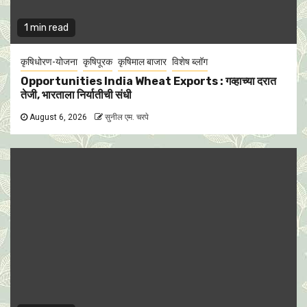
1 min read
कृषिधोरण-योजना
कृषिपूरक
कृषिमाल बाजार
विशेष ब्लॉग
Opportunities India Wheat Exports : गव्हाच्या दरात
तेजी, भारताला निर्यातीची संधी
August 6, 2026
सुनील एम. चरपे