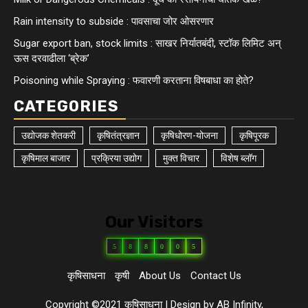
Rain intensity to subside : पावसाचा जोर ओसरणार
Sugar export ban, stock limits : साखर निर्यातबंदी, स्टॉक लिमिट अन्
ऊस दरवाढीला ‘ब्रेक’
Poisoning while Spraying : फवारणी करताना विषबाधा का हाेते?
CATEGORIES
उद्योजक शेतकरी
कृषितंत्रज्ञान
कृषिधोरण-योजना
कृषिपूरक
कृषिमाल बाजार
प्रक्रिया उद्योग
मुक्त विचार
विशेष ब्लॉग
Our Visitors
5
8
8
0
0
5
कृषिसाधना
कृषी
About Us
Contact Us
Copyright ©2021 कृषिसाधना
|
Design by AB Infinity,