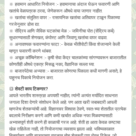
🔆 हवामान आधारित नियोजन :- हवामानाचा अंदाज घेऊन फवारणी आणि
खतांचे वेळापत्रक ठरवा, जेणेकरून औषधे वाया जाणार नाहीत.
🔆 खतांचा संतुलित वापर :- रासायनिक खतांचा अतिवापर टाळून पिकाच्या
गरजेनुसार डोस द्या.
🔆 सेंद्रिय आणि जैविक घटकांचा मेळ :- जमिनीचा पोत (सेंद्रिय कर्ब)
सुधारण्यासाठी शेणखत, कंपोस्ट आणि जिवाणू खतांचा वापर वाढवा.
🔆 अनावश्यक फवारण्यांना फाटा :- केवळ भीतीपोटी किंवा शेजाऱ्याने केली
म्हणून फवारणी करणे थांबवा.
🔆 अचूक कॉम्बिनेशन :- कृषी सेवा केंद्र चालकांच्या सांगण्यावरून बाजारातील
कोणतीही औषधे एकत्र मिसळू नका, वैज्ञानिक सल्ला घ्या.
🔆 बाजारपेठेचा अभ्यास :- बाजारात कोणत्या पिकाला कधी मागणी असते, हे
पाहूनच पिकाचे नियोजन करा.
🔳
शेवटी काय टिकणार?
आपले भारतीय शास्त्रज्ञ अपयशी नाहीत; त्यांनी अत्यंत मर्यादित साधनात
जगाला दिशा देणारे संशोधन केले आहे. पण आता खरी जबाबदारी आपली
म्हणजेच शेतकऱ्यांची आहे. विज्ञानावर विश्वास ठेवणे, स्वतःच्या शेतातील प्रत्येक
बदलाचे निरीक्षण करणे आणि कमी खर्चात अधिक नफा मिळवण्यासाठी
अभ्यासपूर्ण शेती करणे ही काळाची गरज आहे. शेती हा आता केवळ कष्टाचा
खेळ राहिलेला नाही, तो नियोजनाचा व्यवसाय झाला आहे. भविष्यकाळात
निसर्गाच्या आणि बाजाराच्या वादळात तोच शेतकरी पाय रोवून टिकेल, जो