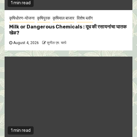
1 min read
कृषिधोरण-योजना
कृषिपूरक
कृषिमाल बाजार
विशेष ब्लॉग
Milk or Dangerous Chemicals : दूध की रसायनांचा घातक
खेळ?
August 4, 2026
सुनील एम. चरपे
1 min read