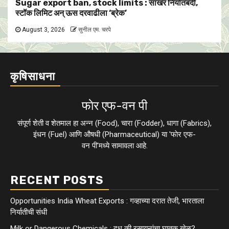
Sugar export ban, stock limits : साखर निर्यातबंदी,
स्टॉक लिमिट अन् ऊस दरवाढीला ‘ब्रेक’
August 3, 2026
सुनील एम. चरपे
कृषिसाधना
फाेर एफ-वन पी
संपूर्ण शेती व शेतमाल हा अन्न (Food), चारा (Fodder), धागा (Fabrics),
इंधन (Fuel) आणि औषधी (Pharmaceutical) या 'फाेर एफ-
वन पी'मध्ये सामावला आहे.
RECENT POSTS
Opportunities India Wheat Exports : गव्हाच्या दरात तेजी, भारताला
निर्यातीची संधी
Milk or Dangerous Chemicals : दूध की रसायनांचा घातक खेळ?