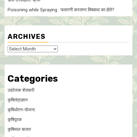
ऊस दरवाढीला ‘ब्रेक’
Poisoning while Spraying : फवारणी करताना विषबाधा का हाेते?
ARCHIVES
Archives
Categories
उद्योजक शेतकरी
कृषितंत्रज्ञान
कृषिधोरण-योजना
कृषिपूरक
कृषिमाल बाजार