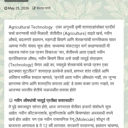
May 25, 2026
देवराम गागरे
Agricultural Technology : एका अनुभवी कृषी शास्त्रज्ञांसोबत प्रदीर्घ
चर्चा करण्याची संधी मिळाली. शेतीतील (Agriculture) वाढते खर्च, नवीन
औषधे, बदलणारे हवामान, महागडी बियाणे आणि शेतकऱ्यांची मानसिकता यावर
आमचा गंभीर संवाद सुरू होता. सध्याच्या संकटातून मार्ग काढण्यासाठी मी
सहजच त्यांना एक प्रश्न विचारला ‘सर, शेतीमध्ये आता एखादे नवीन
क्रांतिकारक औषध, नवीन बियाणे किंवा असे काही जादुई तंत्रज्ञान
(Technology) येणार आहे का, ज्यामुळे शेतकऱ्यांचे सगळे प्रश्न एका
झटक्यात सुटतील?’ शास्त्रज्ञ हलकेसे हसले, क्षणभर शांत राहिले आणि
अतिशय मार्मिक शब्दात म्हणाले, ‘क्रांती आता नवीन औषधांत नाही, तर जुन्या
ज्ञानाच्या योग्य आणि शास्त्रीय वापरात आहे.’ हे वाक्य फक्त उत्तर नव्हते, तर
आजच्या भारतीय शेतीचे जळजळीत वास्तव होते!
🔳
नवीन औषधांची जादुई प्रतीक्षा कशासाठी?
ते पुढे समजावून सांगत होते, आज जगभरात शेतीवर हजारो संशोधने सुरू
आहेत. नवीन कीटकनाशके, बुरशीनाशके आणि बियाण्यांवर अब्जावधी रुपये
खर्च होत आहेत. पण एक नवीन रासायनिक रेणू (Molecule) शोधून तो
बाजारात आणायला 8 ते 12 वर्षे लागतात. सरकारी परवानग्या, हवामान चाचण्या,