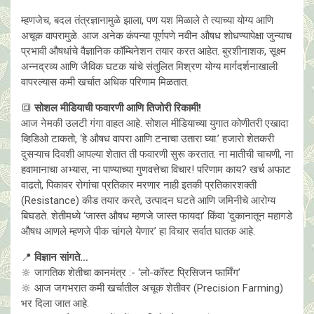
म्हणजेच, बदल तंत्रज्ञानामुळे झाला, पण यश मिळाले ते त्याच्या योग्य आणि
अचूक वापरामुळे. आज अनेक कंपन्या पूर्णपणे नवीन औषध शोधण्यापेक्षा जुन्याच
प्रभावी औषधांचे वैज्ञानिक कॉम्बिनेशन तयार करत आहेत. बुरशीनाशक, सूक्ष्म
अन्नद्रव्य आणि जैविक घटक यांचे संतुलित मिश्रण योग्य मार्गदर्शनाखाली
वापरल्यास कमी खर्चात अधिक परिणाम मिळतात.
🔳
सोशल मीडियाची फवारणी आणि तिजोरी रिकामी!
आज नेमकी उलटी गंगा वाहत आहे. सोशल मीडियाच्या युगात कोणीतरी एखादा
व्हिडिओ टाकतो, ‘हे औषध वापरा आणि टनाचा उतारा घ्या.’ हजारो शेतकरी
दुसऱ्याच दिवशी आपल्या शेतात ती फवारणी सुरू करतात. ना मातीची चाचणी, ना
हवामानाचा अभ्यास, ना पाण्याच्या गुणवत्तेचा विचार! परिणाम काय? खर्च अफाट
वाढतो, पिकावर रोगांचा प्रतिकार मरणार नाही इतकी प्रतिकारशक्ती
(Resistance) कीड तयार करते, उत्पादन घटते आणि जमिनीचे आरोग्य
बिघडते. शेतीमध्ये ‘जास्त औषध म्हणजे जास्त फायदा’ किंवा ‘दुकानातून महागडे
औषध आणले म्हणजे पीक चांगले येणार’ हा विचार सर्वात घातक आहे.
📍
विज्ञान सांगते…
🔆 जागतिक शेतीचा कानमंत्र :- ‘लो-कॉस्ट प्रिसिजन फार्मिंग’
🔆 आज जगभरात कमी खर्चातील अचूक शेतीवर (Precision Farming)
भर दिला जात आहे.