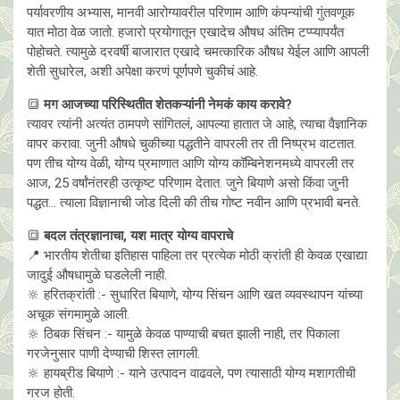
पर्यावरणीय अभ्यास, मानवी आरोग्यावरील परिणाम आणि कंपन्यांची गुंतवणूक
यात मोठा वेळ जातो. हजारो प्रयोगातून एखादेच औषध अंतिम टप्प्यापर्यंत
पोहोचते. त्यामुळे दरवर्षी बाजारात एखादे चमत्कारिक औषध येईल आणि आपली
शेती सुधारेल, अशी अपेक्षा करणं पूर्णपणे चुकीचं आहे.
🔳
मग आजच्या परिस्थितीत शेतकऱ्यांनी नेमकं काय करावे?
त्यावर त्यांनी अत्यंत ठामपणे सांगितलं, आपल्या हातात जे आहे, त्याचा वैज्ञानिक
वापर करावा. जुनी औषधे चुकीच्या पद्धतीने वापरली तर ती निष्प्रभ वाटतात.
पण तीच योग्य वेळी, योग्य प्रमाणात आणि योग्य कॉम्बिनेशनमध्ये वापरली तर
आज, 25 वर्षांनंतरही उत्कृष्ट परिणाम देतात. जुने बियाणे असो किंवा जुनी
पद्धत… त्याला विज्ञानाची जोड दिली की तीच गोष्ट नवीन आणि प्रभावी बनते.
🔳
बदल तंत्रज्ञानाचा, यश मात्र योग्य वापराचे
📍 भारतीय शेतीचा इतिहास पाहिला तर प्रत्येक मोठी क्रांती ही केवळ एखाद्या
जादुई औषधामुळे घडलेली नाही.
🔆 हरितक्रांती :- सुधारित बियाणे, योग्य सिंचन आणि खत व्यवस्थापन यांच्या
अचूक संगमामुळे आली.
🔆 ठिबक सिंचन :- यामुळे केवळ पाण्याची बचत झाली नाही, तर पिकाला
गरजेनुसार पाणी देण्याची शिस्त लागली.
🔆 हायब्रीड बियाणे :- याने उत्पादन वाढवले, पण त्यासाठी योग्य मशागतीची
गरज होती.