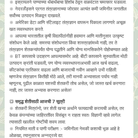
🔆 इस्रायलने पाण्याच्या थेंबाथेंबाचा हिशोब ठेवून वाळवंटात चमत्कार घडवला.
🔆 नेदरलँड्सने प्रगत तंत्रज्ञानाच्या जोरावर अत्यंत कमी जमिनीत जगातील
सर्वोच्च उत्पादन मिळवून दाखवले.
🔆 अमेरिका डेटा आणि सॅटेलाइट तंत्रज्ञान वापरून पिकाला लागणारे अचूक
खत व्यवस्थापन करते.
🔆 आपल्या भारतातील कृषी विद्यापीठांनीही हवामान आणि मातीनुसार उत्कृष्ट
संशोधन केले आहे. समस्या संशोधनात किंवा शास्त्रज्ञांमध्ये नाही, तर ते
तंत्रज्ञान शेतकऱ्यांपर्यंत योग्य पद्धतीने आणि योग्य मानसिकतेने पोहोचण्यात आहे.
🔆 BT कापसाचे उदाहरण आपल्यासमोर आहे. बीटी कापसाने सुरुवातीला मोठी
उत्पादन क्रांती घडवली, पण योग्य व्यवस्थापनाअभावी आज खर्च वाढला,
कीटकांचा प्रतिकार वाढला आणि बाजाराची नवीन आव्हाने उभी राहिली.
म्हणजेच तंत्रज्ञान कितीही मोठे आले, तरी मानवी अभ्यासाला पर्याय नाही.
म्हणूनच, पुढील काळात यशस्वी शेतकरी तोच असेल, जो जास्त खर्च करणारा
नाही, तर जास्त अभ्यास करणारा असेल!
🔳
समृद्ध शेतीसाठी आजची 7 सूत्री
🔆 शेतकरी मित्रांनो, जर शेती खऱ्या अर्थाने फायद्याची करायची असेल, तर
केवळ कंपन्यांच्या जाहिरातींवर विसंबून न राहता स्वतः विज्ञानी व्हावे लागेल.
त्यासाठी खालील गोष्टींची सवय लावा.
🔆 नियमित माती व पाणी परीक्षण :- जमिनीला नेमकी कशाची भूक आहे हे
ओळखा, त्यानुसारच अन्नद्रव्ये द्या.