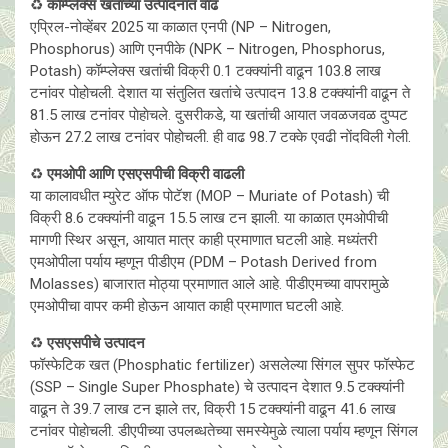
♻️
कॉम्प्लेक्स खतांच्या उत्पादनात वाढ
एप्रिल-नोव्हेंबर 2025 या काळात एनपी (NP – Nitrogen,
Phosphorus) आणि एनपीके (NPK – Nitrogen, Phosphorus,
Potash) कॉम्प्लेक्स खतांची विक्री 0.1 टक्क्यांनी वाढून 103.8 लाख
टनांवर पोहोचली. देशात या संतुलित खतांचे उत्पादन 13.8 टक्क्यांनी वाढून ते
81.5 लाख टनांवर पाेहाेचले. दुसरीकडे, या खतांची आयात जवळजवळ दुप्पट
होऊन 27.2 लाख टनांवर पोहोचली. ही वाढ 98.7 टक्के एवढी नाेंदविली गेली.
♻️
एमओपी आणि एसएसपीची विक्री वाढली
या कालावधीत म्युरेट ऑफ पोटॅश (MOP – Muriate of Potash) ची
विक्री 8.6 टक्क्यांनी वाढून 15.5 लाख टन झाली. या काळात एमओपीची
मागणी स्थिर असून, आयात मात्र काही प्रमाणात घटली आहे. मध्यंतरी
एमओपीला पर्याय म्हणून पीडीएम (PDM – Potash Derived from
Molasses) बाजारात माेठ्या प्रमाणात आले आहे. पीडीएमच्या वापरामुळे
एमओपीचा वापर कमी हाेऊन आयात काही प्रमाणात घटली आहे.
♻️
एसएसपीचे उत्पादन
फॉस्फेटिक खत (Phosphatic fertilizer) असलेल्या सिंगल सुपर फॉस्फेट
(SSP – Single Super Phosphate) चे उत्पादन देशात 9.5 टक्क्यांनी
वाढून ते 39.7 लाख टन झाले तर, विक्री 15 टक्क्यांनी वाढून 41.6 लाख
टनांवर पाेहाेचली. डीएपीच्या उपलब्धतेच्या समस्येमुळे त्याला पर्याय म्हणून सिंगल