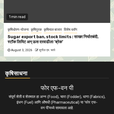
1 min read
कृषिधोरण-योजना
कृषिपूरक
कृषिमाल बाजार
विशेष ब्लॉग
Sugar export ban, stock limits : साखर निर्यातबंदी,
स्टॉक लिमिट अन् ऊस दरवाढीला ‘ब्रेक’
August 3, 2026
सुनील एम. चरपे
कृषिसाधना
फाेर एफ-वन पी
संपूर्ण शेती व शेतमाल हा अन्न (Food), चारा (Fodder), धागा (Fabrics),
इंधन (Fuel) आणि औषधी (Pharmaceutical) या 'फाेर एफ-
वन पी'मध्ये सामावला आहे.