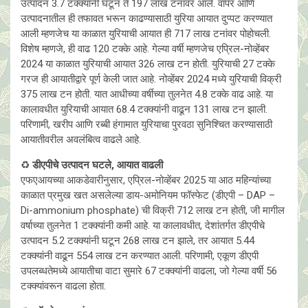
उत्पादन 3.7 टक्क्यांनी घटून ते 197 लाख टनांवर आले. वापर आणि
उत्पादनातील ही तफावत भरून काढण्यासाठी युरिया आयात दुप्पट करण्यात
आली म्हणजेच या काळात युरियाची आयात ही 717 लाख टनांवर पोहोचली.
विशेष म्हणजे, ही वाढ 120 टक्के आहे. गेल्या वर्षी म्हणजेच एप्रिल-नोव्हेंबर
2024 या काळात युरियाची आयात 326 लाख टन होती. युरियाची 27 टक्के
गरज ही आयातीद्वारे पूर्ण केली जात आहे. नोव्हेंबर 2024 मध्ये युरियाची विक्री
375 लाख टन होती. यात आधीच्या वर्षीच्या तुलनेत 4.8 टक्के वाढ आहे. या
कालावधीत युरियाची आयात 68.4 टक्क्यांनी वाढून 131 लाख टन झाली.
परिणामी, खरीप आणि रब्बी हंगामात युरियाचा पुरवठा सुनिश्चित करण्यासाठी
आयातीवरील अवलंबित्व वाढले आहे.
♻️
डीएपीचे उत्पादन घटले, आयात वाढली
एफएआयच्या आकडेवारीनुसार, एप्रिल-नोव्हेंबर 2025 या आठ महिन्यांच्या
काळात प्रमुख खत असलेल्या डाय-अमोनियम फॉस्फेट (डीएपी – DAP –
Di-ammonium phosphate) ची विक्री 712 लाख टन होती, जी मागील
वर्षाच्या तुलनेत 1 टक्क्यांनी कमी आहे. या कालावधीत, देशांतर्गत डीएपीचे
उत्पादन 5.2 टक्क्यांनी घटून 268 लाख टन झाले, तर आयात 5.44
टक्क्यांनी वाढून 554 लाख टन करण्यात आली. परिणामी, एकूण डीएपी
उपलब्धतेमध्ये आयातीचा वाटा सुमारे 67 टक्क्यांनी वाढला, जो गेल्या वर्षी 56
टक्क्यांवरून वाढला होता.