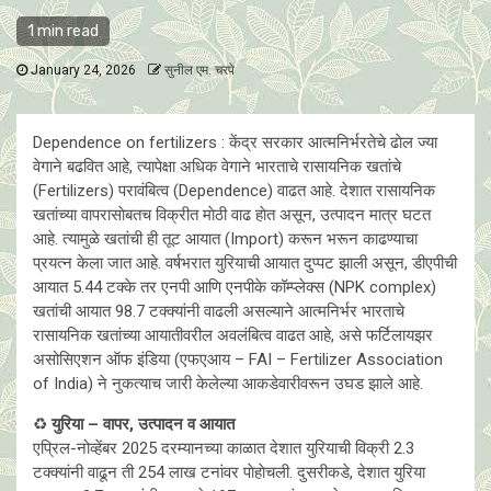
1 min read
January 24, 2026
सुनील एम. चरपे
Dependence on fertilizers : केंद्र सरकार आत्मनिर्भरतेचे ढाेल ज्या
वेगाने बढवित आहे, त्यापेक्षा अधिक वेगाने भारताचे रासायनिक खतांचे
(Fertilizers) परावंबित्व (Dependence) वाढत आहे. देशात रासायनिक
खतांच्या वापरासाेबतच विक्रीत माेठी वाढ हाेत असून, उत्पादन मात्र घटत
आहे. त्यामुळे खतांची ही तूट आयात (Import) करून भरून काढण्याचा
प्रयत्न केला जात आहे. वर्षभरात युरियाची आयात दुप्पट झाली असून, डीएपीची
आयात 5.44 टक्के तर एनपी आणि एनपीके कॉम्प्लेक्स (NPK complex)
खतांची आयात 98.7 टक्क्यांनी वाढली असल्याने आत्मनिर्भर भारताचे
रासायनिक खतांच्या आयातीवरील अवलंबित्व वाढत आहे, असे फर्टिलायझर
असोसिएशन ऑफ इंडिया (एफएआय – FAI – Fertilizer Association
of India) ने नुकत्याच जारी केलेल्या आकडेवारीवरून उघड झाले आहे.
♻️
युरिया – वापर, उत्पादन व आयात
एप्रिल-नोव्हेंबर 2025 दरम्यानच्या काळात देशात युरियाची विक्री 2.3
टक्क्यांनी वाढून ती 254 लाख टनांवर पाेहाेचली. दुसरीकडे, देशात युरिया