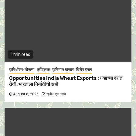
1 min read
कृषिधोरण-योजना
कृषिपूरक
कृषिमाल बाजार
विशेष ब्लॉग
Opportunities India Wheat Exports : गव्हाच्या दरात
तेजी, भारताला निर्यातीची संधी
August 6, 2026
सुनील एम. चरपे