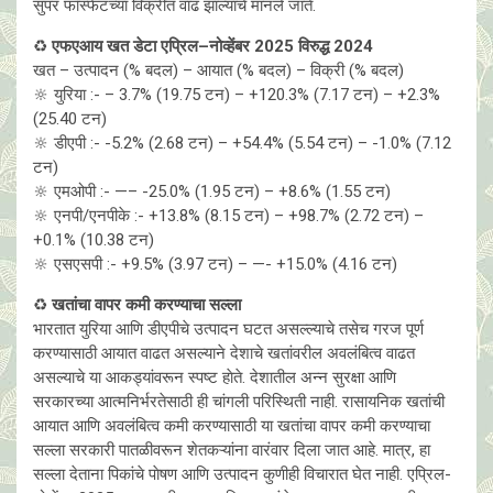
सुपर फॉस्फेटच्या विक्रीत वाढ झाल्याचे मानले जाते.
♻️
एफएआय खत डेटा एप्रिल–नोव्हेंबर 2025 विरुद्ध 2024
खत – उत्पादन (% बदल) – आयात (% बदल) – विक्री (% बदल)
🔆 युरिया :- – 3.7% (19.75 टन) – +120.3% (7.17 टन) – +2.3%
(25.40 टन)
🔆 डीएपी :- -5.2% (2.68 टन) – +54.4% (5.54 टन) – -1.0% (7.12
टन)
🔆 एमओपी :- —– -25.0% (1.95 टन) – +8.6% (1.55 टन)
🔆 एनपी/एनपीके :- +13.8% (8.15 टन) – +98.7% (2.72 टन) –
+0.1% (10.38 टन)
🔆 एसएसपी :- +9.5% (3.97 टन) – —- +15.0% (4.16 टन)
♻️
खतांचा वापर कमी करण्याचा सल्ला
भारतात युरिया आणि डीएपीचे उत्पादन घटत असल्ल्याचे तसेच गरज पूर्ण
करण्यासाठी आयात वाढत असल्याने देशाचे खतांवरील अवलंबित्व वाढत
असल्याचे या आकड्यांवरून स्पष्ट हाेते. देशातील अन्न सुरक्षा आणि
सरकारच्या आत्मनिर्भरतेसाठी ही चांगली परिस्थिती नाही. रासायनिक खतांची
आयात आणि अवलंबित्व कमी करण्यासाठी या खतांचा वापर कमी करण्याचा
सल्ला सरकारी पातळीवरून शेतकऱ्यांना वारंवार दिला जात आहे. मात्र, हा
सल्ला देताना पिकांचे पाेषण आणि उत्पादन कुणीही विचारात घेत नाही. एप्रिल-