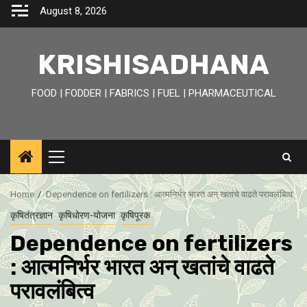
Skip
August 8, 2026
to
content
KRISHISADHANA
FOOD | FODDER | FABRICS | FUEL | PHARMACEUTICAL
Primary
Menu
Home
Dependence on fertilizers : आत्मनिर्भर भारत अन् खतांचे वाढते परावलंबित्व
कृषितंत्रज्ञान
कृषिधोरण-योजना
कृषिपूरक
Dependence on fertilizers
: आत्मनिर्भर भारत अन् खतांचे वाढते
परावलंबित्व