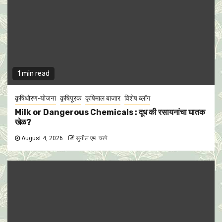
1 min read
कृषिधोरण-योजना
कृषिपूरक
कृषिमाल बाजार
विशेष ब्लॉग
Milk or Dangerous Chemicals : दूध की रसायनांचा घातक
खेळ?
August 4, 2026
सुनील एम. चरपे