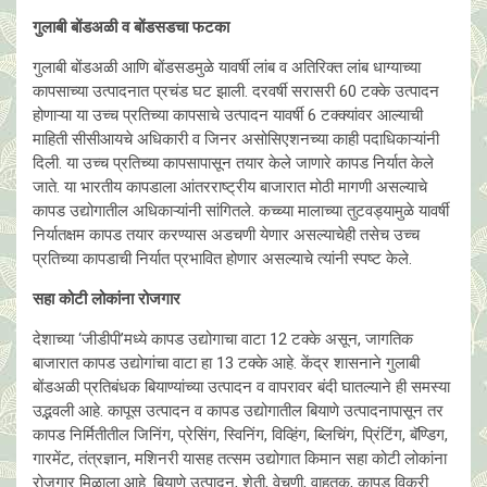
गुलाबी बोंडअळी व बोंडसडचा फटका
गुलाबी बोंडअळी आणि बोंडसडमुळे यावर्षी लांब व अतिरिक्त लांब धाग्याच्या
कापसाच्या उत्पादनात प्रचंड घट झाली. दरवर्षी सरासरी 60 टक्के उत्पादन
होणाऱ्या या उच्च प्रतिच्या कापसाचे उत्पादन यावर्षी 6 टक्क्यांवर आल्याची
माहिती सीसीआयचे अधिकारी व जिनर असोसिएशनच्या काही पदाधिकाऱ्यांनी
दिली. या उच्च प्रतिच्या कापसापासून तयार केले जाणारे कापड निर्यात केले
जाते. या भारतीय कापडाला आंतरराष्ट्रीय बाजारात मोठी मागणी असल्याचे
कापड उद्योगातील अधिकाऱ्यांनी सांगितले. कच्च्या मालाच्या तुटवड्यामुळे यावर्षी
निर्यातक्षम कापड तयार करण्यास अडचणी येणार असल्याचेही तसेच उच्च
प्रतिच्या कापडाची निर्यात प्रभावित होणार असल्याचे त्यांनी स्पष्ट केले.
सहा कोटी लोकांना रोजगार
देशाच्या ‘जीडीपी’मध्ये कापड उद्योगाचा वाटा 12 टक्के असून, जागतिक
बाजारात कापड उद्योगांचा वाटा हा 13 टक्के आहे. केंद्र शासनाने गुलाबी
बोंडअळी प्रतिबंधक बियाण्यांच्या उत्पादन व वापरावर बंदी घातल्याने ही समस्या
उद्भवली आहे. कापूस उत्पादन व कापड उद्योगातील बियाणे उत्पादनापासून तर
कापड निर्मितीतील जिनिंग, प्रेसिंग, स्विनिंग, विव्हिंग, ब्लिचिंग, प्रिंटिंग, बॅण्डिग,
गारमेंट, तंत्रज्ञान, मशिनरी यासह तत्सम उद्योगात किमान सहा कोटी लोकांना
रोजगार मिळाला आहे. बियाणे उत्पादन, शेती, वेचणी, वाहतूक, कापड विक्री