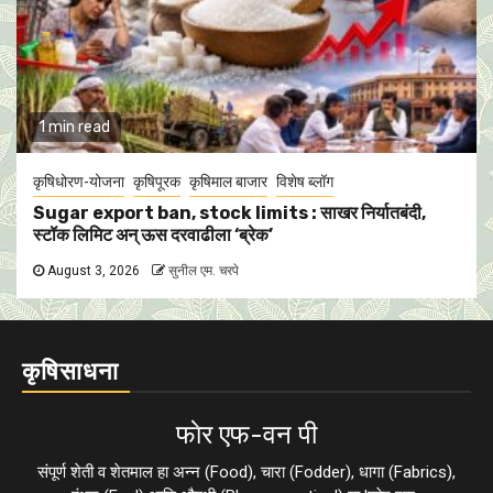
1 min read
कृषिधोरण-योजना
कृषिपूरक
कृषिमाल बाजार
विशेष ब्लॉग
Sugar export ban, stock limits : साखर निर्यातबंदी,
स्टॉक लिमिट अन् ऊस दरवाढीला ‘ब्रेक’
August 3, 2026
सुनील एम. चरपे
कृषिसाधना
फाेर एफ-वन पी
संपूर्ण शेती व शेतमाल हा अन्न (Food), चारा (Fodder), धागा (Fabrics),