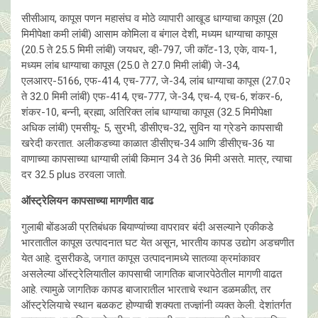
सीसीआय, कापूस पणन महासंघ व मोठे व्यापारी आखूड धाग्याचा कापूस (20
मिमीपेक्षा कमी लांबी) आसाम कोमिला व बंगाल देशी, मध्यम धाग्याचा कापूस
(20.5 ते 25.5 मिमी लांबी) जयधर, व्ही-797, जी कॉट-13, एके, वाय-1,
मध्यम लांब धाग्याचा कापूस (25.0 ते 27.0 मिमी लांबी) जे-34,
एलआरए-5166, एफ-414, एच-777, जे-34, लांब धाग्याचा कापूस (27.0२
ते 32.0 मिमी लांबी) एफ-414, एच-777, जे-34, एच-4, एच-6, शंकर-6,
शंकर-10, बन्नी, ब्रह्मा, अतिरिक्त लांब धाग्याचा कापूस (32.5 मिमीपेक्षा
अधिक लांबी) एमसीयू- 5, सुरभी, डीसीएच-32, सुविन या ग्रेडने कापसाची
खरेदी करतात. अलीकडच्या काळात डीसीएच-34 आणि डीसीएच-36 या
वाणाच्या कापसाच्या धाग्याची लांबी किमान 34 ते 36 मिमी असते. मात्र, त्याचा
दर 32.5 plus ठरवला जातो.
ऑस्ट्रेलियन कापसाच्या मागणीत वाढ
गुलाबी बोंडअळी प्रतिबंधक बियाण्यांच्या वापरावर बंदी असल्याने एकीकडे
भारतातील कापूस उत्पादनात घट येत असून, भारतीय कापड उद्योग अडचणीत
येत आहे. दुसरीकडे, जगात कापूस उत्पादनामध्ये सातव्या क्रमांकावर
असलेल्या ऑस्ट्रेलियातील कापसाची जागतिक बाजारपेठेतील मागणी वाढत
आहे. त्यामुळे जागतिक कापड बाजारातील भारताचे स्थान डळमळीत, तर
ऑस्ट्रेलियाचे स्थान बळकट होण्याची शक्यता तज्ज्ञांनी व्यक्त केली. देशांतर्गत