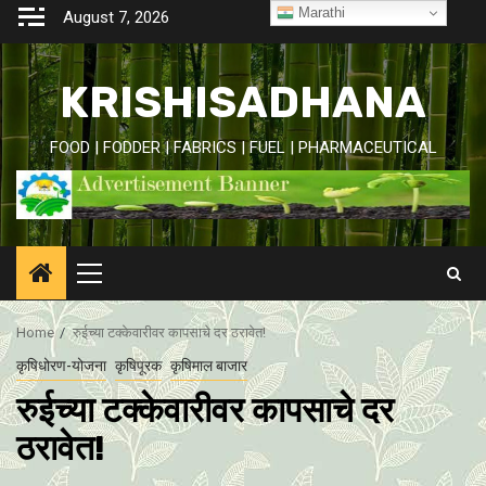
Skip
Marathi
August 7, 2026
to
content
KRISHISADHANA
FOOD | FODDER | FABRICS | FUEL | PHARMACEUTICAL
Primary
Menu
Home
रुईच्या टक्केवारीवर कापसाचे दर ठरावेत!
कृषिधोरण-योजना
कृषिपूरक
कृषिमाल बाजार
रुईच्या टक्केवारीवर कापसाचे दर
ठरावेत!