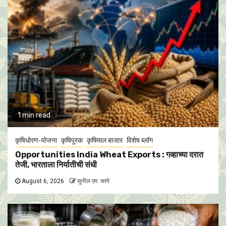
1 min read
कृषिधोरण-योजना
कृषिपूरक
कृषिमाल बाजार
विशेष ब्लॉग
Opportunities India Wheat Exports : गव्हाच्या दरात
तेजी, भारताला निर्यातीची संधी
August 6, 2026
सुनील एम. चरपे