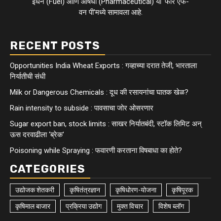
इंधन (Fuel) आणि औषधी (Pharmaceutical) या 'फाेर एफ-
वन पी'मध्ये सामावला आहे.
RECENT POSTS
Opportunities India Wheat Exports : गव्हाच्या दरात तेजी, भारताला
निर्यातीची संधी
Milk or Dangerous Chemicals : दूध की रसायनांचा घातक खेळ?
Rain intensity to subside : पावसाचा जोर ओसरणार
Sugar export ban, stock limits : साखर निर्यातबंदी, स्टॉक लिमिट अन्
ऊस दरवाढीला ‘ब्रेक’
Poisoning while Spraying : फवारणी करताना विषबाधा का हाेते?
CATEGORIES
उद्योजक शेतकरी
कृषितंत्रज्ञान
कृषिधोरण-योजना
कृषिपूरक
कृषिमाल बाजार
प्रक्रिया उद्योग
मुक्त विचार
विशेष ब्लॉग