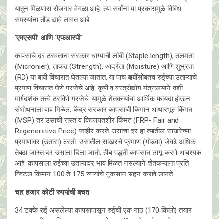
यातून मिळणारा रोजगार वेगळा आहे. त्या सर्वांना या प्रकारामुळे विविध
समस्यांना तोंड द्यावे लागत आहे.
‘
एमएसपी’ आणि ‘एफआरपी’
कापसाचे दर ठरवताना सरकार धाग्याची लांबी (Staple length), तलमता
(Micronier), ताकत (Strength), आर्द्रता (Moisture) आणि शुभ्रता
(RD) या बाबी विचारात घेतल्या जातात. या पाच बाबींसोबतच रुईच्या उताऱ्याचे
प्रमाण विचारात घेणे गरजेचे आहे. कृषी व वस्त्रोद्योग मंत्रालयाने तशी
मार्गदर्शक तत्त्वे ठरविणे गरजेचे. यामुळे शेतकऱ्यांचा आर्थिक फायदा होऊन
संशोधनाला वाव मिळेल. केंद्र सरकार कापसाची किमान आधारभूत किंमत
(MSP) तर उसाची रास्त व किफायतशीर किंमत (FRP- Fair and
Regenerative Price) जाहीर करते. उसाचा दर हा त्यातील साखरेच्या
प्रमाणावर (उतारा) ठरतो. उसातील साखरचे प्रमाण (गोडवा) जेवढे अधिक
तेवढा जास्त दर उसाला दिला जातो. हीच पद्धती कापसात लागू करणे आवश्यक
आहे. कापसाला रुईच्या उताऱ्यावर भाव मिळत नसल्याने शेतकऱ्यांना प्रति
क्विंटल किमान 100 ते 175 रुपयांचे नुकसान सहन करावे लागते.
चार हजार कोटी रुपयांची बचत
34 टक्के रुई असलेल्या कापसापासून रुईची एक गाठ (170 किलो) तयार