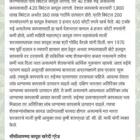
करण्यासाठी पाच क्विंटल कापूस लागतो, तर 40 टक्के रुई असलेल्या
कापसासाठी 4.20 क्विंटल कापूस लागतो. देशात कापसाचे सरासरी 1,800
लाख क्विंटल अर्थात 360 लाख गाठींचे उत्पादन होते. प्रति क्विंटल 200
रुपयांप्रमाणे हा कापूस वेचायला 3 हजार 600 कोटी रुपये खर्च येतो. 40 टक्के
रुई असलेल्या कापसासाठी हा खर्च देशभरात कमाल 4 हजार कोटी रुपयांनी
कमी होतो, अशी माहिती महाराष्ट्र कापूस पणन महासंघाचे माजी
सरव्यवस्थापक तथा कापूस तज्ज्ञ श्री गोविंद वैराळे यांनी दिली. सन 1970
च्या पूर्वी दलाल व व्यापारी हातावर हात ठेवून अथवा रुमालाखाली बोटे हलवून
कापसाचे दर ठरवायचे. ही सांकेतिक भाषा शेतकऱ्यांना कळत नसल्याने तसेच
कमी भाव दिला जात असल्याने शेतकऱ्यांचे आर्थिक नुकसान व्हायचे. आता रुईचे
प्रमाण वाढले असूनही कापसाच्या बाजारात अप्रत्यक्षपणे हाच प्रकार सुरू
आहे. त्यामुळे कापसाचे दर रुईच्या प्रमाणावर ठरवायला पाहिजे. आपल्या देशात
लांब धाग्याच्या कापसाचे उत्पादन वाढले आहे. दक्षिण भारतात अतिरिक्त लांब
धाग्याच्या कापसाचे उत्पादन होते. ते कमी असल्याने आपल्याला अतिरिक्त लांब
धाग्याच्या कापसाची आयात करावी लागते. रुईच्या उताऱ्याप्रमाणे कापसाला भाव
मिळाला तर अतिरिक्त लांब धाग्याच्या कापसाचे उत्पादन वाढले. त्याचा
शेतकऱ्यांसोबतच कापड उद्योगालाही फायदा होणार असल्याचे मत भारत
सरकारचे माजी कृषी आयुक्त तथा कृषी शास्त्रज्ञ डॉ. सी. डी. मायी यांनी व्यक्त
केले.
सीसीआयच्या कापूस खरेदी ग्रेड