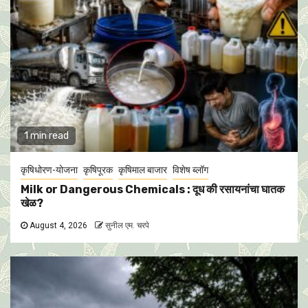
1 min read
कृषिधोरण-योजना
कृषिपूरक
कृषिमाल बाजार
विशेष ब्लॉग
Milk or Dangerous Chemicals : दूध की रसायनांचा घातक
खेळ?
August 4, 2026
सुनील एम. चरपे