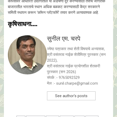
कापसावर आधारित उद्योगातील या अडचणी दूर करण्यासाठी तसेच जागतिक
बाजारातील भारताचे स्थान अधिक बळकट करण्यासाठी केंद्र सरकारने
समिती स्थापन करून ‘कॉमन प्लॅटफॉर्म’ तयार करणे अत्यावश्यक आहे.
कृषिसाधना....
सुनील एम. चरपे
ज्येष्ठ पत्रकार तथा शेती विषयाचे अभ्यासक,
श्री वसंतराव नाईक शेतीमित्र पुरस्कार (सन
2022),
श्री वसंतराव नाईक प्रयाेगशील शेतकरी
पुरस्कार (सन 2026)
संपर्क :- 9765092529
मेल :- sunil.charpe@gmail.com
See author's posts