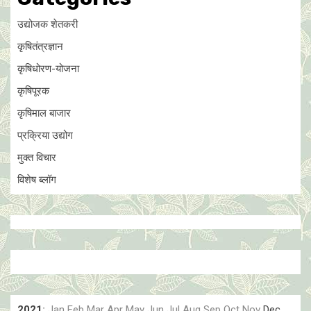
उद्योजक शेतकरी
कृषितंत्रज्ञान
कृषिधोरण-योजना
कृषिपूरक
कृषिमाल बाजार
प्रक्रिया उद्योग
मुक्त विचार
विशेष ब्लॉग
2021
:
Jan
Feb
Mar
Apr
May
Jun
Jul
Aug
Sep
Oct
Nov
Dec