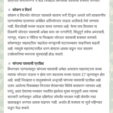
छत्रपती संभाजीनगर व बीड जिल्ह्यात किरकोळ पावसाची शक्यता जाणवते.
🔆
कोकण व विदर्भ
कोकण व विदर्भात जोरदार पावसाचे सातत्य जरी टिकून असले तरी वातावरणीय
प्रणल्यांच्या प्रमाणात अपेक्षित अतिजोरदार पाऊस अलीकडे तेथे जाणवत
नाही. विदर्भातही मध्यम पाऊस सध्या जाणवत आहे. येत्या पाच दिवसात या
ठिकाणी जोरदार पावसाची अपेक्षा करू या! रत्नागिरी, सिंधुदुर्ग तसेच अमरावती,
नागपूर, भंडारा व गोंदिया या जिल्ह्यात जोरदार पावसाची शक्यता जाणवते.
कोकणातून सह्याद्रीवर चढलेला मान्सूनची घाटमाथ्यावर सक्रीयता वाढली
आहे. त्यामुळे महाराष्ट्रातील धरण क्षेत्रात आवक वाढून जल साठवण
टक्केवारीच्या मापनास सुरुवातही होऊ शकते.
🔆
चांगल्या पावसाची प्रतीक्षा
विभागवार प्रणाल्यातून चांगल्या पावसाची अपेक्षा असताना महाराष्ट्रात सध्या
व्यापक जोरदार पाऊस न होता भाग बदलतच मध्यम पाऊस 27 जूनपासून होत
आहे. काही जिल्ह्यात व तालुक्यांमध्ये अजूनही चांगल्या पावसाची प्रतीक्षा आहे.
उतार आलेल्या पिकाबाबत जिरायत शेतकऱ्यांत चिंतेचे वातावरण जाणवत आहे.
परंतु, आता देशाच्या मध्यावर स्थापित झालेला मुख्य मानुसूनी आस त्याच्या
सरासरी जागेपासून अधिक दक्षिणेला जोपर्यंत सरकत नाही तोपर्यंत नद्या
खळखळून धरणात आवक वाढणार नाही. अर्थात ही शक्यता या जुलै महिन्यात
घडून येऊ शकते.