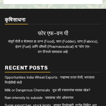
कृषिसाधना
फाेर एफ-वन पी
संपूर्ण शेती व शेतमाल हा अन्न (Food), चारा (Fodder), धागा (Fabrics),
इंधन (Fuel) आणि औषधी (Pharmaceutical) या 'फाेर एफ-
वन पी'मध्ये सामावला आहे.
RECENT POSTS
Opportunities India Wheat Exports : गव्हाच्या दरात तेजी, भारताला
निर्यातीची संधी
Milk or Dangerous Chemicals : दूध की रसायनांचा घातक खेळ?
Rain intensity to subside : पावसाचा जोर ओसरणार
Sugar export ban, stock limits : साखर निर्यातबंदी, स्टॉक लिमिट अन्