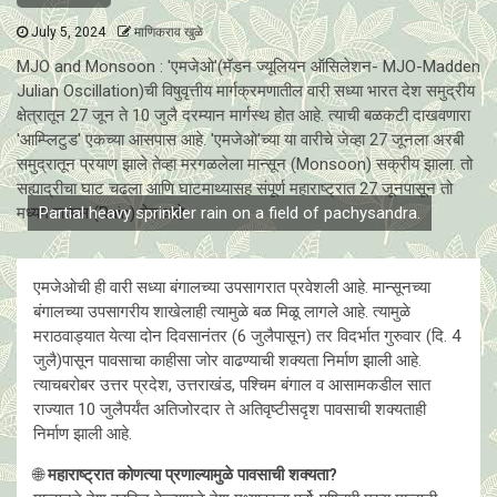
July 5, 2024
माणिकराव खुळे
MJO and Monsoon : 'एमजेओ'(मॅडन ज्यूलियन ऑसिलेशन- MJO-Madden
Julian Oscillation)ची विषुवृत्तीय मार्गक्रमणातील वारी सध्या भारत देश समुद्रीय
क्षेत्रातून 27 जून ते 10 जुलै दरम्यान मार्गस्थ होत आहे. त्याची बळकटी दाखवणारा
'आम्प्लिटुड' एकच्या आसपास आहे. 'एमजेओ'च्या या वारीचे जेव्हा 27 जूनला अरबी
समुद्रातून प्रयाण झाले तेव्हा मरगळलेला मान्सून (Monsoon) सक्रीय झाला. तो
सह्याद्रीचा घाट चढला आणि घाटमाथ्यासह संपूर्ण महाराष्ट्रात 27 जूनपासून तो
मध्यम पाऊस (Rain) देत आहे.
Partial heavy sprinkler rain on a field of pachysandra.
एमजेओची ही वारी सध्या बंगालच्या उपसागरात प्रवेशली आहे. मान्सूनच्या
बंगालच्या उपसागरीय शाखेलाही त्यामुळे बळ मिळू लागले आहे. त्यामुळे
मराठवाड्यात येत्या दोन दिवसानंतर (6 जुलैपासून) तर विदर्भात गुरुवार (दि. 4
जुलै)पासून पावसाचा काहीसा जोर वाढण्याची शक्यता निर्माण झाली आहे.
त्याचबरोबर उत्तर प्रदेश, उत्तराखंड, पश्चिम बंगाल व आसामकडील सात
राज्यात 10 जुलैपर्यंत अतिजोरदार ते अतिवृष्टीसदृश पावसाची शक्यताही
निर्माण झाली आहे.
🌐
महाराष्ट्रात कोणत्या प्रणाल्यामुळे पावसाची शक्यता?