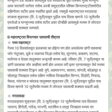
मान्सूनने देश काबिज केल्यामुळे देश मध्यावरचा पूर्वो-पश्चिमी मुख्य मान्सुनी
आस सरासरी जागेवर तसेच अरबी समुद्रातील पश्चिम किनारपट्टीसमोरील
दक्षिणोत्तर तटीय आस स्थापित झाले आहे. त्यामुळे महाराष्ट्रात मराठवाडा
वगळता शुक्रवार (दि. 5 जुलै)पासून पुढील पाच दिवस म्हणजे 10 जुलैपर्यंत
एमजेओ व मान्सुनच्या तसेच तटीय अशा दोन्हीही आसामुळे मध्यम ते जोरदार
पावसाची शक्यता जाणवते.
🌐
महाराष्ट्रात विभागवार पावसाची तीव्रता
🔆
मध्य महाराष्ट्र
गेल्या 10 दिवसांपासून हलकासा का होईना पण होत असलेल्या डांगी पावसाचा
जोर नंदुरबार, धुळे व जळगाव जिल्हा तसेच पेठ, सुरगाणा, कळवण, सटाणा,
मालेगाव व देवळा तालुक्यात अजूनही कायम आहे. रविवार (दि. 7 जुलै)पासून या
डांगी पावसाचा जोर काहीसा कमी होत असला तरी इतर प्रणाल्यातून तेथे मध्यम
पावसाची शक्यता टिकून आहे. पुणे, अहमदनगर, सातारा, सांगली, कोल्हापूर व
सोलापूर जिल्ह्यात तसेच दक्षिण नाशिक जिल्ह्यातील सिन्नर, दिंडोरी, निफाड,
येवला, नांदगाव व चांदवड तालुक्यात शुक्रवार (दि. 5 जुलै)पासून पुढील पाच
दिवस म्हणजे 10 जुलैपर्यंत मध्यम ते जोरदार पावसाची शक्यता वाढली आहे.
🔆
मराठवाडा
मराठवाड्यात शुक्रवार (दि. 5 जुलै)पासून 10 जुलैपर्यंतच्या पाच दिवसात
जालना, हिंगोली, नांदेड, परभणी, धाराशिव व लातूर जिल्ह्यात मध्यम तर