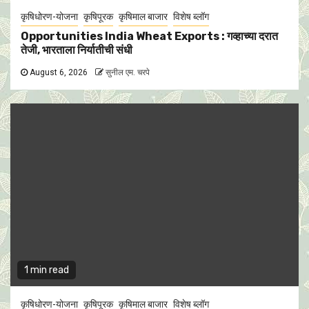
कृषिधोरण-योजना
कृषिपूरक
कृषिमाल बाजार
विशेष ब्लॉग
Opportunities India Wheat Exports : गव्हाच्या दरात
तेजी, भारताला निर्यातीची संधी
August 6, 2026
सुनील एम. चरपे
1 min read
कृषिधोरण-योजना
कृषिपूरक
कृषिमाल बाजार
विशेष ब्लॉग