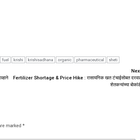
fuel
krishi
krishisadhana
organic
pharmaceutical
sheti
Nex
्हाने
Fertilizer Shortage & Price Hike : रासायनिक खत टंचाईसाेबत दरवा
शेतकऱ्यांच्या बाेकां
 are marked
*