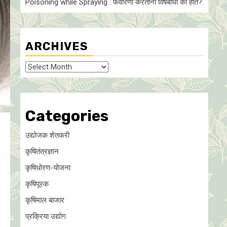
Poisoning while Spraying : फवारणी करताना विषबाधा का हाेते?
ARCHIVES
Archives
Categories
उद्योजक शेतकरी
कृषितंत्रज्ञान
कृषिधोरण-योजना
कृषिपूरक
कृषिमाल बाजार
प्रक्रिया उद्योग