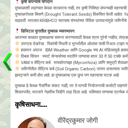
कृषी कंपन्यांचे योगदान
दुष्काळाशी लढण्यात केवळ सरकारच नाही, तर कृषी निविष्ठा कंपन्याही महत्त्व
दुष्काळरोधक बियाणे (Drought Tolerant Seeds) विकसित केली आहेत. Yara (नॉर्
वाढवली. भारतात KRIBHCO सारख्या संस्थांच्या जैविक उत्पादनांमुळे जमिनीचे
डिजिटल युगातील दुष्काळ व्यवस्थापन
आजच्या काळात दुष्काळाचा सामना करण्यासाठी केवळ श्रम पुरेसे नाहीत; तंत्रज्
उपग्रह देखरेख : पिकांची स्थिती व भूगर्भातील ओलावा याची रिअल-टाइम माहिती.
हवामान अंदाज : IBM Weather आणि Google च्या AI मॉडेल्समुळे हवा
ठिबक सिंचन : स्मार्ट सेन्सर्सच्या मदतीने पाण्याचा वापर 30 ते 50 टक्के क
VAM व सेंद्रिय कर्ब : मायकाेरायझा (Mycorrhiza) आणि समुद्री शेवाळाच
जमिनीतील सेंद्रिय कर्ब (Soil Organic Carbon) जास्त असल्यास जमीन प
झपाट्याने कमी होत आहे. हा दुष्काळाचा एक छुपा पण महत्त्वाचा घटक आहे.
दुष्काळ हे केवळ नैसर्गिक संकट नाही, तर ते मानवी नियोजनाची कसोटी पाहणारे
शिवारपर्यंत, भारताने नेहमीच जिद्दीने लढा दिला आहे. भविष्यात पाण्याचा प्रत्ये
कृषिसाधना....
वीरेंद्रकुमार जोगी