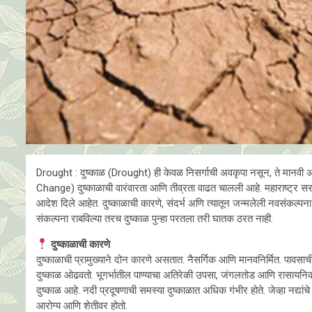
Drought : दुष्काळ (Drought) ही केवळ निसर्गाची अवकृपा नसून, ते मानवी अस
Change) दुष्काळाची वारंवारता आणि तीव्रता वाढत चालली आहे. महाराष्ट्र सर
आदेश दिले आहेत. दुष्काळाची कारणे, संदर्भ अणि त्यातून जन्मलेली नवसंकल्प
संकल्पना राबविल्या तरच दुष्काळ पुन्हा परतला तरी घातक ठरत नाही.
दुष्काळाची कारणे
दुष्काळाची प्रामुख्याने दोन कारणे असतात. नैसर्गिक आणि मानवनिर्मित. पावस
दुष्काळ ओढवतो. भूगर्भातील पाण्याचा अतिरेकी उपसा, जंगलतोड आणि रासायनिक खत
दुष्काळ आहे. नदी प्रदूषणाची समस्या दुष्काळात अधिक गंभीर होते. जेव्हा नद्यांचे
आरोग्य आणि शेतीवर होतो.