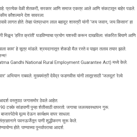
ेला आहे. प्रत्येक वेळी शेतकरी, सरकार आणि समाज एकत्र आले आणि संकटातून बाहेर पडले.
सकीय कौशल्याने देश सावरला.
वावे लागत होते. तेव्हा पंतप्रधान लाल बहादूर शास्त्री यांनी ‘जय जवान, जय किसान’ हा
ंनी मिळून ‘हरित क्रांती’ घडविण्याचा प्रयोग यशस्वी करून दाखविला. संकरित बियाणे आणि
याला काम’ हे सूत्र मांडले. श्रमदानातून शेकडो मैल रस्ते व पाझर तलाव तयार झाले.
न्म!
hatma Gandhi National Rural Employment Guarantee Act) मध्ये केले.
भियान राबवले. मुख्यमंत्री देवेंद्र फडणवीस यांनी लातूरसाठी ‘जलदूत’ रेल्वे
े आदर्श वस्तुपाठ जगासमोर ठेवले आहेत.
90 टक्के सांडपाणी पुन्हा शेतीसाठी वापरतो. जगाचा जलव्यवस्थापन गुरू.
बाजारपेठेचे मूल्य देऊन कार्यक्षम वापर साधला.
रज्ञानाने पवनऊर्जेतून पाणी शुद्धीकरण सुरू केले.
ायोग्य होते. पाण्याच्या पुनर्वापराचा आदर्श.