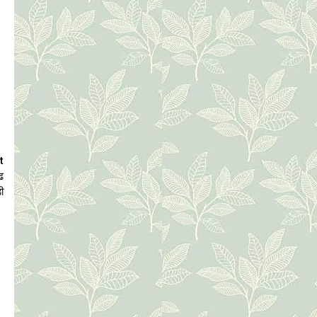
t
ढ
डी