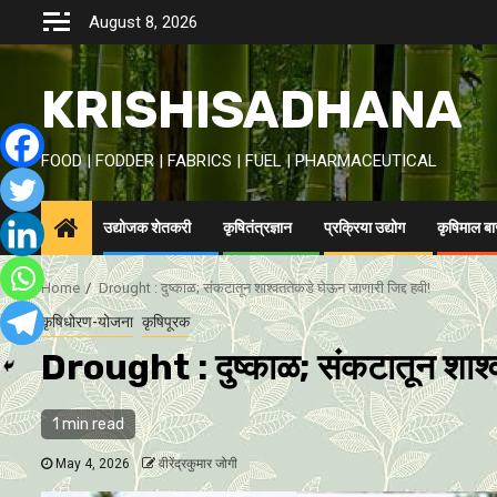
Skip
August 8, 2026
to
content
KRISHISADHANA
FOOD | FODDER | FABRICS | FUEL | PHARMACEUTICAL
उद्योजक शेतकरी
कृषितंत्रज्ञान
प्रक्रिया उद्योग
कृषिमाल ब
Home
Drought : दुष्काळ; संकटातून शाश्वततेकडे घेऊन जाणारी जिद्द हवी!
कृषिधोरण-योजना
कृषिपूरक
Drought : दुष्काळ; संकटातून शाश्व
1 min read
May 4, 2026
वीरेंद्रकुमार जोगी