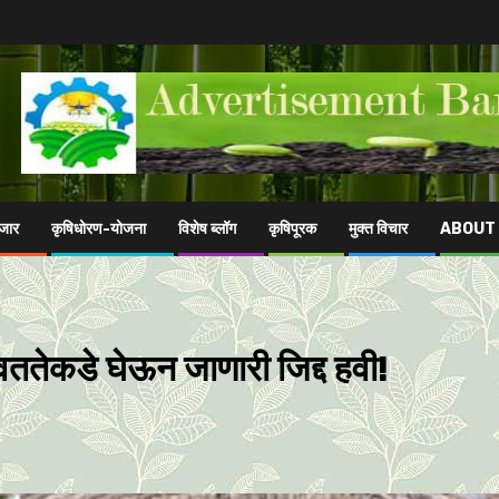
ाजार
कृषिधोरण-योजना
विशेष ब्लॉग
कृषिपूरक
मुक्त विचार
ABOUT
ततेकडे घेऊन जाणारी जिद्द हवी!