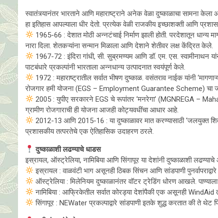
स्वातंत्र्यानंतर भारताने आणि महाराष्ट्राने अनेक वेळा दुष्काळाचा सामना क
हा इतिहास आपल्याला धीर देतो. प्रत्येक वेळी राजकीय इच्छाशक्ती आणि प्रशा
1965-66 : देशात मोठी अन्नटंचाई निर्माण झाली होती. परदेशातून धान्य माग
नारा दिला. शेतकऱ्यांना सन्मान मिळाला आणि देशाने शेतीवर लक्ष केंद्रित केले.
1967-72 : इंदिरा गांधी, सी. सुब्रमण्यम आणि डॉ. एम. एस. स्वामीनाथन या
पाटबंधारे प्रकल्पांनी भारताला अन्नधान्य उत्पादनात स्वयंपूर्ण केले.
1972 : महाराष्ट्रातील सर्वात भीषण दुष्काळ. वसंतराव नाईक यांनी ‘मागणाऱ्
रोजगार हमी योजना (EGS – Employment Guarantee Scheme) चा ज
2005 : युपीए सरकारने EGS चे रूपांतर ‘मनरेगा’ (MGNREGA – Ma
ग्रामीण रोजगाराची ही योजना आजही कोट्यवधींचा आधार आहे.
2012-13 आणि 2015-16 : या दुष्काळावर मात करण्यासाठी ‘जलयुक्त शिवार’ अ
प्रशासकीय तत्परतेचे एक ऐतिहासिक उदाहरण ठरले.
दुष्काळाशी लढण्याचे धाडस
इस्रायल, ऑस्ट्रेलिया, नामिबिया आणि सिंगापूर या देशांनी दुष्काळाशी लढण्याच
इस्रायल : वाळवंटी भाग असूनही ठिबक सिंचन आणि सांडपाणी पुनर्वापराद्वारे 
ऑस्ट्रेलिया : मिलेनियम दुष्काळानंतर वॉटर ट्रेडिंग धोरण आखले. पाण्याला 
नामिबिया : आफ्रिकेतील सर्वात कोरड्या देशांपैकी एक असूनही WindAid तंत्
सिंगापूर : NEWater प्रकल्पाद्वारे सांडपाणी इतके शुद्ध करतात की ते थेट पिण्य