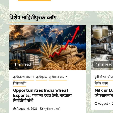
विशेष माहितीपुरक ब्लॉग
1 min read
1 min read
कृषिधोरण-योजना
कृषिपूरक
कृषिमाल बाजार
कृषिधोरण-योज
विशेष ब्लॉग
विशेष ब्लॉग
Opportunities India Wheat
Milk or D
Exports : गव्हाच्या दरात तेजी, भारताला
की रसायनां
निर्यातीची संधी
August 4,
August 6, 2026
सुनील एम. चरपे