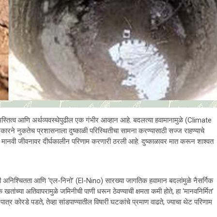
्तित्व आणि अर्थव्यवस्थेपुढील एक गंभीर आव्हान आहे. बदलत्या हवामानामुळे (Climate
कारने नुकतेच प्रशासनाला दुष्काळी परिस्थितीचा सामना करण्यासाठी सज्ज राहण्याचे
ना मानवी जीवनावर दीर्घकालीन परिणाम करणारी ठरली आहे. दुष्काळावर मात करून शाश्वत
ाची अनिश्चितता आणि ‘एल-निनो’ (El-Nino) सारख्या जागतिक हवामान बदलांमुळे नैसर्गिक
ांच्या अतिवापरामुळे जमिनीची पाणी धरून ठेवण्याची क्षमता कमी होते, हा ‘मानवनिर्मित’
 पात्र कोरडे पडते, तेव्हा सांडपाण्यातील विषारी घटकांचे प्रमाण वाढते, ज्याचा थेट परिणाम