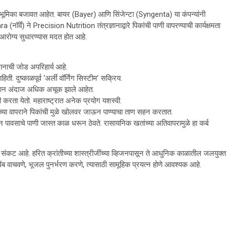
ाची भूमिका बजावत आहेत. बायर (Bayer) आणि सिंजेन्टा (Syngenta) या कंपन्यांनी
वे) ने Precision Nutrition तंत्रज्ञानाद्वारे पिकांची पाणी वापरण्याची कार्यक्षमता
 आरोग्य सुधारण्यास मदत होत आहे.
ञानाची जोड अपरिहार्य आहे.
 दुष्काळपूर्व ‘अर्ली वॉर्निंग सिस्टीम’ सक्रिय.
मान अंदाज अधिक अचूक झाले आहेत.
मी करता येतो. महाराष्ट्रात अनेक प्रयोग यशस्वी.
्या वापराने पिकांची मुळे खोलवर जाऊन पाण्याचा ताण सहन करतात.
ावसाचे पाणी जास्त काळ धरून ठेवते. रासायनिक खतांच्या अतिवापरामुळे हा कर्ब
 संकट आहे. हरित क्रांतीच्या शास्त्रीजींच्या व्हिजनपासून ते आधुनिक काळातील जलयुक्त
क थेंब वाचवणे, भूजल पुनर्भरण करणे, त्यासाठी सामूहिक प्रयत्न होणे आवश्यक आहे.