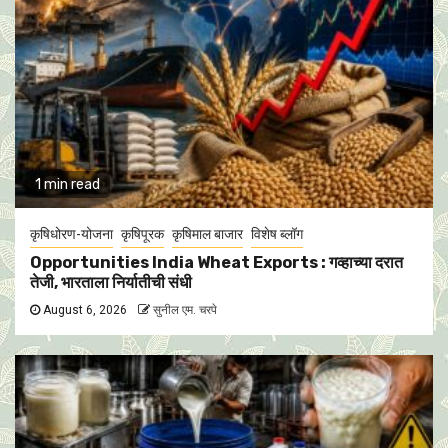
1 min read
कृषिधोरण-योजना
कृषिपूरक
कृषिमाल बाजार
विशेष ब्लॉग
Opportunities India Wheat Exports : गव्हाच्या दरात
तेजी, भारताला निर्यातीची संधी
August 6, 2026
सुनील एम. चरपे