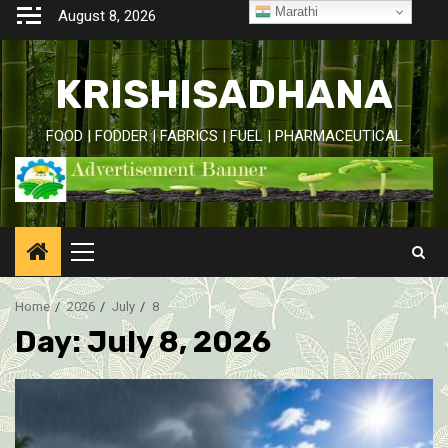
Skip
Marathi
August 8, 2026
to
content
KRISHISADHANA
FOOD | FODDER | FABRICS | FUEL | PHARMACEUTICAL
Primary
Menu
Home
2026
July
8
Day:
July 8, 2026