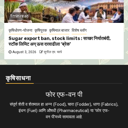
1 min read
कृषिधोरण-योजना
कृषिपूरक
कृषिमाल बाजार
विशेष ब्लॉग
Sugar export ban, stock limits : साखर निर्यातबंदी,
स्टॉक लिमिट अन् ऊस दरवाढीला ‘ब्रेक’
August 3, 2026
सुनील एम. चरपे
कृषिसाधना
फाेर एफ-वन पी
संपूर्ण शेती व शेतमाल हा अन्न (Food), चारा (Fodder), धागा (Fabrics),
इंधन (Fuel) आणि औषधी (Pharmaceutical) या 'फाेर एफ-
वन पी'मध्ये सामावला आहे.