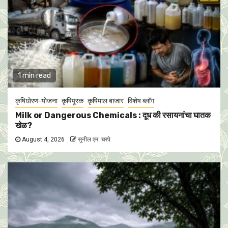
1 min read
कृषिधोरण-योजना
कृषिपूरक
कृषिमाल बाजार
विशेष ब्लॉग
Milk or Dangerous Chemicals : दूध की रसायनांचा घातक
खेळ?
August 4, 2026
सुनील एम. चरपे