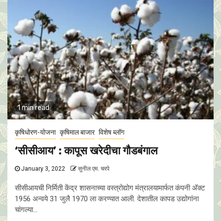
1 min read
कृषिधोरण-योजना
कृषिमाल बाजार
विशेष ब्लॉग
‘सीसीआय’ : कापूस खरेदीचा गौडबंगाल
January 3, 2022
सुनील एम. चरपे
सीसीआयची निर्मिती केंद्र शासनाच्या वस्त्रोद्योग मंत्रालयामार्फत कंपनी अ‍ॅक्ट
1956 अन्वये 31 जुलै 1970 ला करण्यात आली. देशातील कापड उद्योगांना
चांगल्या...