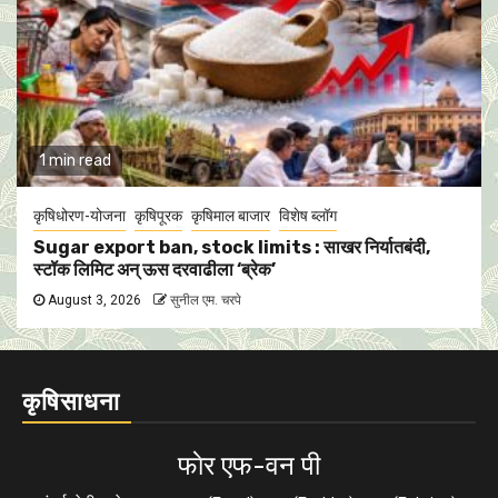
1 min read
कृषिधोरण-योजना
कृषिपूरक
कृषिमाल बाजार
विशेष ब्लॉग
Sugar export ban, stock limits : साखर निर्यातबंदी,
स्टॉक लिमिट अन् ऊस दरवाढीला ‘ब्रेक’
August 3, 2026
सुनील एम. चरपे
कृषिसाधना
फाेर एफ-वन पी