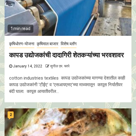
1 min read
कृषिधोरण-योजना
कृषिमाल बाजार
विशेष ब्लॉग
कापड उद्योजकांची दादागिरी शेतकऱ्यांच्या भरवशावर
January 14, 2022
सुनील एम. चरपे
cotton industries textiles कापड उद्योजकांच्या मागण्या देशातील काही
कापड उद्योजकांनी 'टीईए' व 'एसआयएमए'च्या माध्यमातून कापूस निर्यातीवर
बंदी घाला. कापूस आयातीवरील...
2