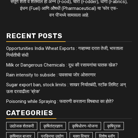
संपूर्ण शेती व शेतमाल हा अन्न (Food), चारा (Fodder), धागा (Fabrics),
इंधन (Fuel) आणि औषधी (Pharmaceutical) या 'फाेर एफ-
वन पी'मध्ये सामावला आहे.
RECENT POSTS
Opportunities India Wheat Exports : गव्हाच्या दरात तेजी, भारताला
निर्यातीची संधी
Milk or Dangerous Chemicals : दूध की रसायनांचा घातक खेळ?
Rain intensity to subside : पावसाचा जोर ओसरणार
Sugar export ban, stock limits : साखर निर्यातबंदी, स्टॉक लिमिट अन्
ऊस दरवाढीला ‘ब्रेक’
Poisoning while Spraying : फवारणी करताना विषबाधा का हाेते?
CATEGORIES
उद्योजक शेतकरी
कृषितंत्रज्ञान
कृषिधोरण-योजना
कृषिपूरक
कृषिमाल बाजार
प्रक्रिया उद्योग
मुक्त विचार
विशेष ब्लॉग