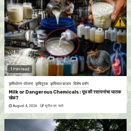
1 min read
कृषिधोरण-योजना
कृषिपूरक
कृषिमाल बाजार
विशेष ब्लॉग
Milk or Dangerous Chemicals : दूध की रसायनांचा घातक
खेळ?
August 4, 2026
सुनील एम. चरपे