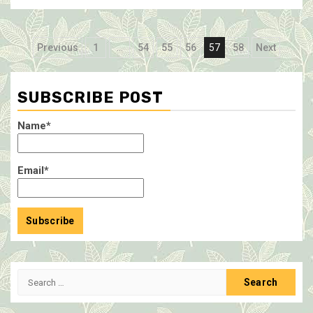
Posts
Previous
1
…
54
55
56
57
58
Next
pagination
SUBSCRIBE POST
Name*
Email*
Search
for: