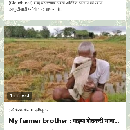
(Cloudburst) शब्द वापरण्याचा एवढा अतिरेक झालाय की खऱ्या
ढगफुटीसाठी पर्यायी शब्द शोधण्याची...
1 min read
कृषिधोरण-योजना
कृषिपूरक
My farmer brother : माझ्या शेतकरी भावा…