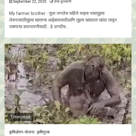
September 22, 2025
हेरंब कुलकर्णी
My farmer brother : तुला जगलेच पाहिजे माझ्या भावातुझ्या
लेकरासाठीतुझ्या म्हाताऱ्या आईबापासाठीआणि तुझ्या खांद्याला खांदा लावून
राबणाऱ्या कारभारणीसाठी… हे अगदीच...
1 min read
कृषिधोरण-योजना
कृषिपूरक