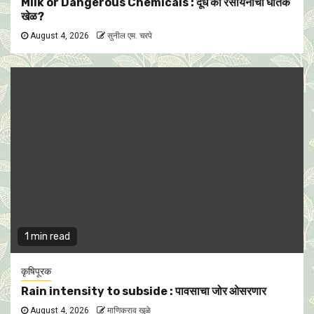
Milk or Dangerous Chemicals : दूध की रसायनांचा घातक
खेळ?
August 4, 2026
सुनील एम. चरपे
1 min read
कृषिपूरक
Rain intensity to subside : पावसाचा जोर ओसरणार
August 4, 2026
माणिकराव खुळे