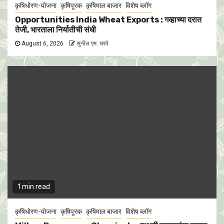
कृषिधोरण-योजना
कृषिपूरक
कृषिमाल बाजार
विशेष ब्लॉग
Opportunities India Wheat Exports : गव्हाच्या दरात
तेजी, भारताला निर्यातीची संधी
August 6, 2026
सुनील एम. चरपे
1 min read
कृषिधोरण-योजना
कृषिपूरक
कृषिमाल बाजार
विशेष ब्लॉग