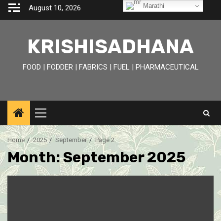
Skip
Marathi
August 10, 2026
to
content
KRISHISADHANA
FOOD | FODDER | FABRICS | FUEL | PHARMACEUTICAL
Primary
Menu
Home
2025
September
Page 2
Month:
September 2025