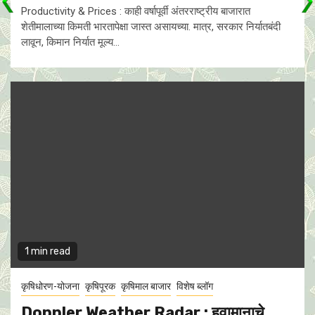
Productivity & Prices : काही वर्षापूर्वी अंतरराष्ट्रीय बाजारात
शेतीमालाच्या किमती भारतापेक्षा जास्त असायच्या. मात्र, सरकार निर्यातबंदी
लावून, किमान निर्यात मूल्य...
1 min read
कृषिधोरण-योजना
कृषिपूरक
कृषिमाल बाजार
विशेष ब्लॉग
Doppler Weather Radar : हवामानाचे